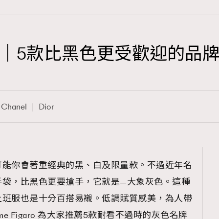
｜5款比黑色更受歡迎的品牌
TRENDING
3
AFrenchMind
Chanel
Dior
1
DressLikeAParisienne
103
EmpowerF
191
可能你會著重經典的黑、白及限量款。不過近年名
FashionWeek
手袋，比黑色更要搶手，它就是—大象灰色。這種
308
FigaroAesthetic
上班服也是十分百搭易襯。低調賦質感美，為人帶
e Figaro 為大家推薦5款耐看不過時的灰色名牌