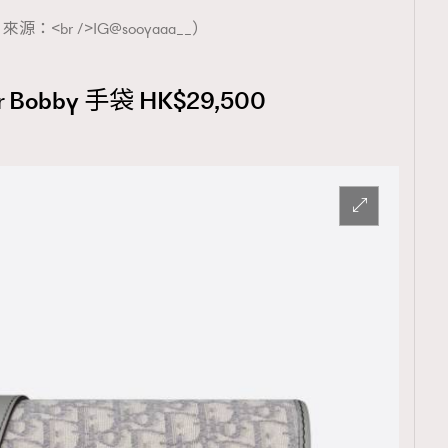
源：<br />IG@sooyaaa__）
Bobby 手袋 HK$29,500