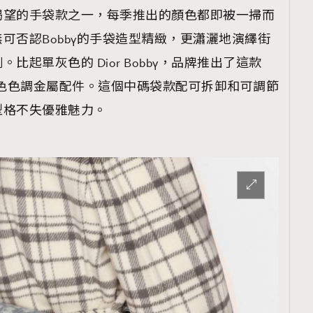
是女生渴望的手袋款之一，每季推出的顏色都即被一掃而
可否認Bobby的手袋造型精緻，更瀟灑地演繹街
起單灰色的 Dior Bobby，品牌推出了這款
覽(
nmg.com.hk/privacy
) 閱讀本
古金色色調金屬配件。這個中碼袋款配可拆卸和可調節
型格不失優雅魅力。
資訊，本人同意新傳媒集團使用