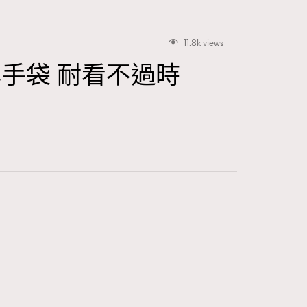
11.8k views
手袋 耐看不過時
416
FigaroAstrology
424
FigaroBeauty
7
FigaroBeautyRitual
547
FigaroCeleb
281
FigaroCinéma
17