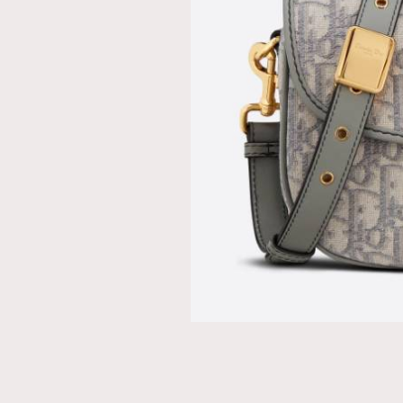
AFrenchMind
D