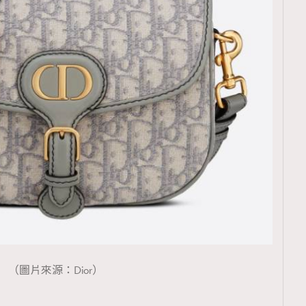
TRENDING
ressLikeAParisienne
Empower
FigaroAesthetic
（圖片來源：Dior）