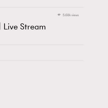
1
FigaroGadget
5.68k views
647
FigaroHealth
ve Stream
128
FigaroHub
68
FigaroIcon
156
FigaroInsight
271
FigaroIssue
87
FigaroJewellery
230
FigaroLifestyle
89
FigaroLove