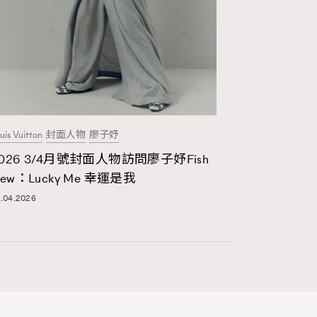
537
時尚熱話
297
時尚配飾
2
時裝心理學
334
煲劇日常
uis Vuitton
封面人物
廖子妤
026 3/4月號封面人物訪問廖子妤Fish
1
玩物壯志
iew：Lucky Me 幸運是我
.04.2026