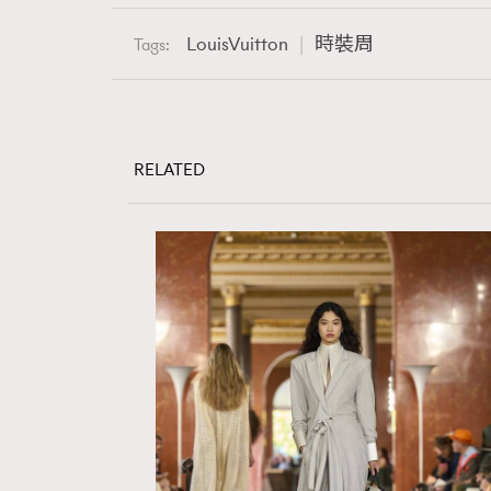
LouisVuitton
時裝周
Tags:
AFrenchMind
D
RELATED