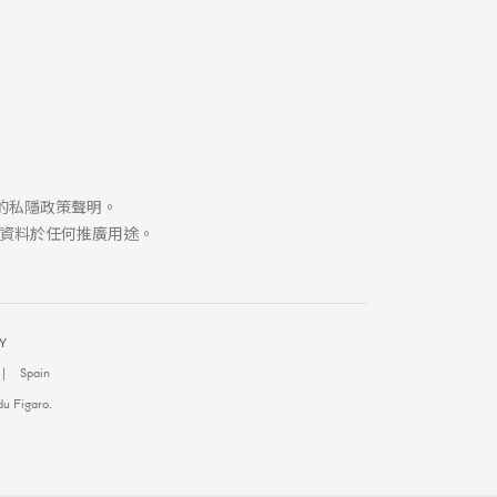
130 views
Privé Bouton Lion獅子
司的私隱政策聲明。
資料於任何推廣用途。
Y
|
Spain
du Figaro.