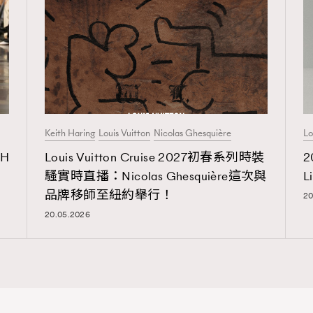
Keith Haring
Louis Vuitton
Nicolas Ghesquière
Lo
：H
Louis Vuitton Cruise 2027初春系列時裝
2
騷實時直播：Nicolas Ghesquière這次與
L
品牌移師至紐約舉行！
20
20.05.2026
覽(
nmg.com.hk/privacy
) 閱讀本
資訊，本人同意新傳媒集團使用
Advertisement