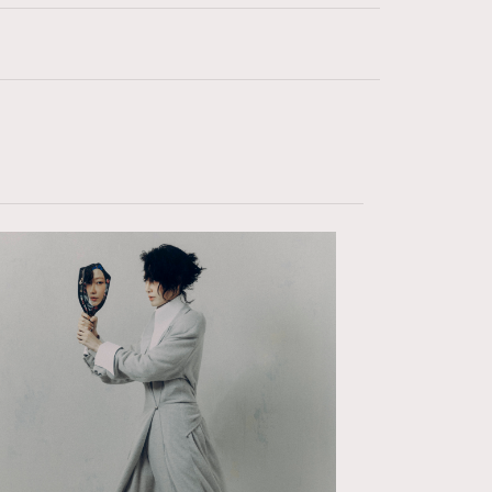
132
HommeStyle
F
FashionWeek
349
NoBagNoLife
53
People
145
TheFrenchWay
4
VAxChowSangSang
21
WatchesWonder&Beyond
1
WatchesWonder&Beyond
1
向ChanelN°5致敬
42
大時代小事情