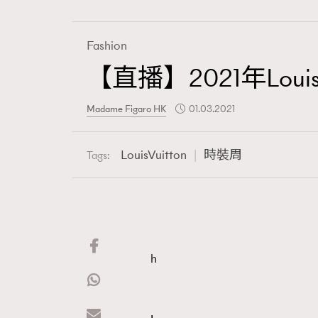
Fashion
【直播】2021年Louis
Madame Figaro HK
01.03.2021
LouisVuitton
時裝周
Tags:
h