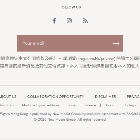
FOLLOW US
2026: CHANEL全新Mademoiselle 
同意遵守本文列明條款及細則。 請瀏覽(
nmg.com.hk/privacy
) 閱讀本公
媒集團的最新消息及其他宣傳資訊，本人同意新傳媒集團使用本人的個人
ABOUT US
COLLABORATION OPPORTUNITY
DISCLAIMER
PRIVAC
tchesandwonders2026
腕錶
ia Group
|
Madame Figaro editions:
France
|
Greece
|
Japan
|
Portugal
igaro Hong Kong is published by
New Media Group
by exclusive agreement with Société 
© 2026
New Media Group
. All rights reserved.