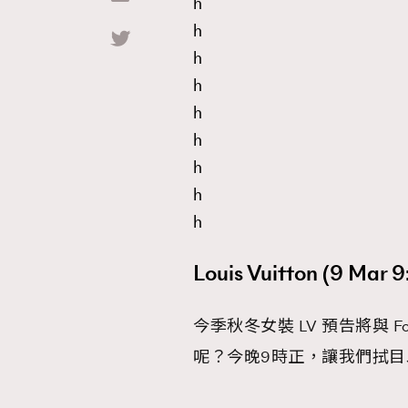
h
h
h
h
h
h
h
h
h
Louis Vuitton (9 Mar 
今季秋冬女裝 LV 預告將與 F
呢？今晚9時正，讓我們拭目