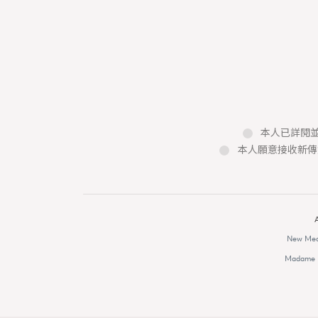
本人的個人資料於任何推廣用途。
Fashion
Watches and Wonders 
本人已詳閱並
系列戒指錶與長頸鏈錶
本人願意接收新傳
Maria Leung
06.08.2026
FigaroIssue
Chanel
Wa
Series:
Tags:
New Med
Madame F