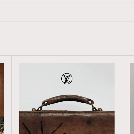
TRENDING
ressLikeAParisienne
Empower
FigaroAesthetic