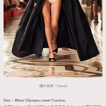
（圖片來源：Chanel）
Dior – When Olympics meet Couture.