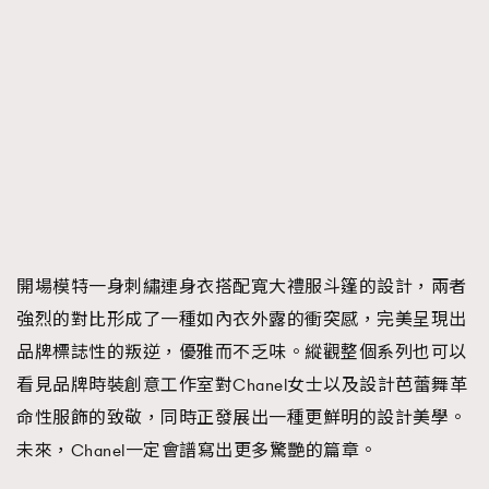
開場模特一身刺繡連身衣搭配寬大禮服斗篷的設計，兩者
強烈的對比形成了一種如內衣外露的衝突感，完美呈現出
品牌標誌性的叛逆，優雅而不乏味。縱觀整個系列也可以
看見品牌時裝創意工作室對Chanel女士以及設計芭蕾舞革
命性服飾的致敬，同時正發展出一種更鮮明的設計美學。
未來，Chanel一定會譜寫出更多驚艷的篇章。