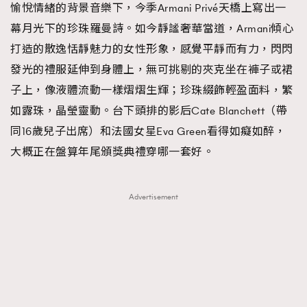
愉悅情緒的背景音樂下，今季Armani Privé天橋上寫出一
幕月光下的珍珠羅曼詩。如今靜謐奢華當道，Armani傾心
打造的散逸恬靜魅力的女性形象，感覺平靜而有力，閃閃
發光的禮服延伸到身體上，無可挑剔的夾克坐在褲子或裙
子上，像液體流動一樣熠熠生輝；珍珠綴飾輕盈面料，繁
如露珠，晶瑩靈動。台下頭排的影后Cate Blanchett（帶
同16歲兒子出席）和法國女星Eva Green看得如癡如醉，
大概正在盤算年尾頒獎典禮穿哪一套好。
Advertisement