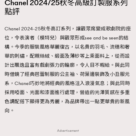
Chanel 2024/25秋冬高級訂製服系列
點評
Chanel 2024-25秋冬高訂系列，讓觀眾席變成歌劇院的座
位，令表演者（模特兒）與觀眾形成see and be seen的結
構。今季的服裝風格華麗復古，以名貴的羽毛、流穗和奢
華的刺繡，配襯絲絨、緞面及薄紗等上乘面料上，從而設
計出飄逸且富有戲劇張力的輪廓，令人目不暇給。與此同
時借鏡了經典芭蕾制服的公主袖、荷葉邊裝飾及小丑服元
系，Chanel巧妙地將經典的風格注入浪漫氣息；與此同時
採用啞面、光面和漆面進行處理，營造的光澤質感在多重
色調配搭下顯得更為秀麗，為品牌帶出一點更華貴的新風
向。
Advertisement