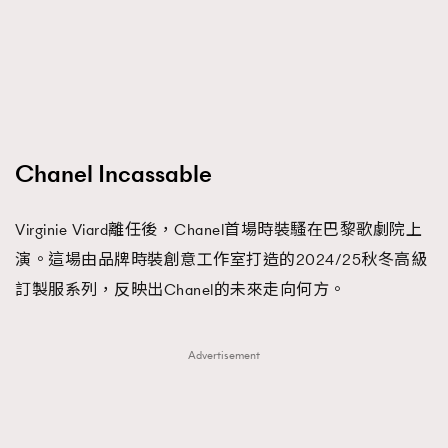
FigaroFrancais
41
FigaroGadget
1
FigaroHealth
647
FigaroHub
128
FigaroIcon
68
法國五月French May專訪四位香港文藝代表
Chanel Incassable
FigaroInsight
156
FigaroIssue
271
Virginie Viard離任後，Chanel首場時裝騷在巴黎歌劇院上
FigaroJewellery
87
演。這場由品牌時裝創意工作室打造的2024/25秋冬高級
FigaroLifestyle
230
訂製服系列，反映出Chanel的未來走向何方。
FigaroLove
89
FigaroMasterclass
20
Advertisement
FigaroMusic
90
FigaroStyle
89
#FigaroIssue 容祖兒封面專訪｜追逐歌手夢
FigaroSubculture
14