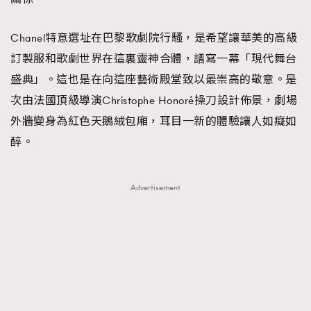
時裝心理學
2
當巨蟹座遇上處女座 Tyson Yoshi x 林家謙
煲劇日常
Chanel特意選址在巴黎歌劇院行騷，是希望讓華美的高級
334
訂製服和歌劇世界在這裏靈神合體，譜寫一幕「現代舞台
玩物壯志
1
盛典」。這也是在向這座藝術殿堂致以最崇高的敬意。是
次由法國頂級導演Christophe Honoré操刀設計佈景，劇場
外牆變身為紅色天鵝絨包廂，耳目一新的體驗讓人如癡如
醉。
Advertisement
本人已詳閱並同意遵守本文列明條款及細則。 請瀏覽
(
nmg.com.hk/privacy
) 閱讀本公司的私隱政策聲明。
本人願意接收新傳媒集團的最新消息及其他宣傳資訊，本人同意
新傳媒集團使用本人的個人資料於任何推廣用途。