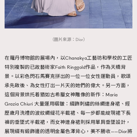
（圖片來源：Dior）
在羅丹博物館的展場內，以Chanakya工藝坊和學校的工匠
特別複製的已故藝術家Faith Ringgold作品，作為天橋背
景。以彩色閃石馬賽克拼出的一位一位女性運動員，歌頌
承先啟後、為女性打出一片天的她們的偉大。另一方面，
這個背景烘托着猶如古希臘女神雕像的新作：Maria
Grazia Chiuri 大量運用褶皺：綴飾刺繡的絲綢連身裙、經
歷歲月洗禮的波紋綢緹花半截裙、每一步都能綻現裙下長
褲的垂墜式半截裙，而女神連身裙則採用單肩垂墜設計，
展現綴有緞飾邊的透明金屬色澤背心，美不勝收——Dior將