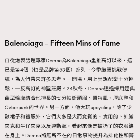
Balenciaga – Fifteen Mins of Fame
自從炮製話題專家Demna為Balenciaga重推高訂以來，這
已是第4個（也是品牌第53個）系列。今季繼續挑戰傳
統，為人們帶來許多思考。一開場，用上冥想配樂十分輕
鬆，一反高訂的神聖莊嚴。24秋冬，Demna透過採用經典
繭型輪廓結合他擅長的七分袖街頭服、哥特風、厚底鞋和
Cyberpunk的世界。另一方面，他大玩upcycling，除了少
數裙子和禮服外，它們大多是大而寬鬆的、實用的。針織
夾克和牛仔夾克以及運動褲，看起來像是被扔了的衣服纏
在身上。Demna將無所不在的日常事物提升為排他性和菁