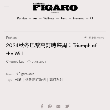
Fashion
Art
Wellness
Paris
Hommes
Fashion
Fashion
5.86k views
Art
2024秋冬巴黎高訂時裝周：Triumph of
the Will
Wellness
Chesney Lau
01.08.2024
Karena Lam is On Our Cover
FigaroIssue
Series:
Paris
巴黎
秋冬高訂系列
高訂系列
Tags:
Hommes