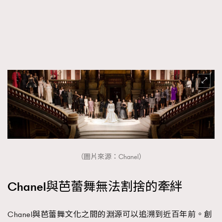
About us
Collaboration Opportunity
Disclaimer
Privacy
New Media Group
|
Madame Figaro editions:
France
|
Greece
|
Japan
|
Portugal
|
Spain
（圖片來源：Chanel）
Chanel與芭蕾舞無法割捨的牽絆
Chanel與芭蕾舞文化之間的淵源可以追溯到近百年前。創