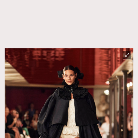
AFrenchMind
DressLikeAParisienne
EmpowerF
FashionWeek
FigaroAesthetic