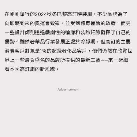
TRENDING
在剛剛舉行的2024秋冬巴黎高訂時裝周，不少品牌為了
#FigaroExhibition 群星力撐MF X Leung Mo《See
AFrenchMind
3
向即將到來的奧運會致敬，並受到體育運動的啟發，而另
You In My Dream》展覽
DressLikeAParisienne
1
一些設計師則透過戲劇性的輪廓和裝飾細節發揮了自己的
EmpowerF
103
優勢。雖然奢華品行業發展正處於冷靜期，但高訂的主要
FashionWeek
191
消費客戶對象是1％的超級奢侈品客戶，他們仍然在欣賞世
FigaroAesthetic
308
界上一些最負盛名的品牌所提供的最新工藝——來一起細
FigaroAstrology
416
看本季高訂周的新風貌。
FigaroBeauty
424
FigaroBeautyRitual
7
Advertisement
FigaroCeleb
547
#FigaroExhibition Wyman 揭曉 Figaro Exhibition
FigaroCinéma
281
第二站！
FigaroDigitalCover
17
FigaroExhibition
12
FigaroExpert
1