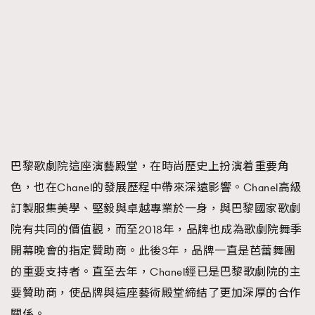
FigaroTalk
48
FigaroWatch
83
Grooming&Fitness
38
HommesFashion
2
HommeStyle
132
NoBagNoLife
349
People
53
#FigaroIssue 專訪陳漢娜Hanna與Takuro｜模特
TheFrenchWay
145
情侶談愛情
巴黎歌劇院這座演藝殿堂，在時尚歷史上扮演着重要角
VAxChowSangSang
4
色，也在Chanel的發展歷程中帶來深遠影響。Chanel高級
WatchesWonder&Beyond
21
訂製服集美學、堅毅與卓越專業於一身，與巴黎國家歌劇
WatchesWonder&Beyond
1
院有共同的價值觀，而至2018年，品牌也成為歌劇院舞季
向ChanelN°5致敬
1
開幕晚會的指定贊助商。此後3年，品牌一直是芭蕾舞團
大時代小事情
42
的重要支持者。直至去年，Chanel經已是巴黎歌劇院的主
時尚熱話
537
要贊助商，使品牌與這座藝術殿堂締結了更加深厚的合作
時尚配飾
297
關係。