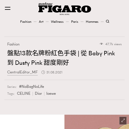
Fashion
Art
Wellness
Paris
Hommes
Fashion
Fashion
47.7k views
Art
盤點13款名牌粉紅色手袋 | 從 Baby Pink
到 Dusty Pink 甜度剛好
Wellness
CentralEditor_MF
31.08.2021
Karena Lam is On Our Cover
NoBagNoLife
Series:
Paris
CELINE
Dior
loewe
Tags:
Hommes