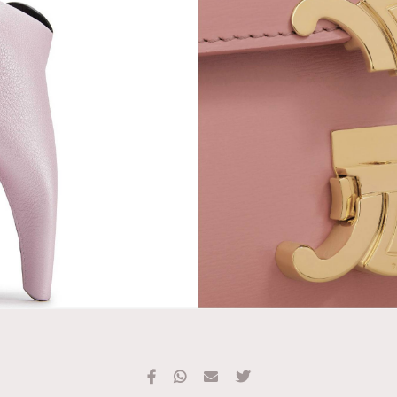
TRENDING
#FigaroExhibition 群星力撐MF X Leung Mo《See
AFrenchMind
3
You In My Dream》展覽
DressLikeAParisienne
1
EmpowerF
103
FashionWeek
191
FigaroAesthetic
308
FigaroAstrology
415
FigaroBeauty
424
FigaroBeautyRitual
7
FigaroCeleb
547
#FigaroExhibition Wyman 揭曉 Figaro Exhibition
FigaroCinéma
281
第二站！
FigaroDigitalCover
17
FigaroExhibition
12
FigaroExpert
1