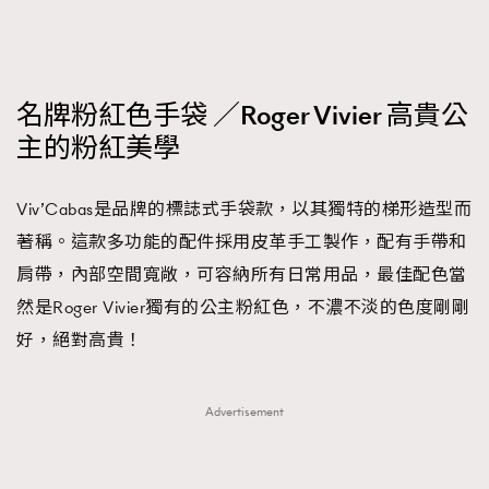
FigaroTalk
48
FigaroWatch
83
Grooming&Fitness
38
HommesFashion
名牌粉紅色手袋 ／Roger Vivier 高貴公
2
主的粉紅美學
HommeStyle
132
NoBagNoLife
349
Viv’Cabas是品牌的標誌式手袋款，以其獨特的梯形造型而
People
53
#FigaroIssue 專訪陳漢娜Hanna與Takuro｜模特
著稱。這款多功能的配件採用皮革手工製作，配有手帶和
TheFrenchWay
145
情侶談愛情
肩帶，內部空間寬敞，可容納所有日常用品，最佳配色當
VAxChowSangSang
4
然是Roger Vivier獨有的公主粉紅色，不濃不淡的色度剛剛
WatchesWonder&Beyond
21
好，絕對高貴！
WatchesWonder&Beyond
1
向ChanelN°5致敬
1
大時代小事情
42
Advertisement
時尚熱話
537
時尚配飾
297