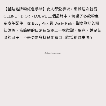
FigaroFrancais
41
【盤點名牌粉紅色手袋】女人都愛手袋，編輯這次就從
FigaroGadget
1
CELINE、DIOR、LOEWE 三個品牌中，精選了多款粉色
FigaroHealth
647
系皮革配件，從 Baby Pink 到 Dusty Pink，甜度剛好的粉
FigaroHub
128
紅調色，為簡約的日常造型添上一抹微甜，畢竟，越是苦
FigaroIcon
68
澀的日子，不是更要多找點能讓自己微笑的理由嗎？
法國五月French May專訪四位香港文藝代表
FigaroInsight
156
FigaroIssue
271
Advertisement
FigaroJewellery
87
FigaroLifestyle
230
FigaroLove
89
FigaroMasterclass
20
FigaroMusic
90
FigaroStyle
89
#FigaroIssue 容祖兒封面專訪｜追逐歌手夢
FigaroSubculture
14