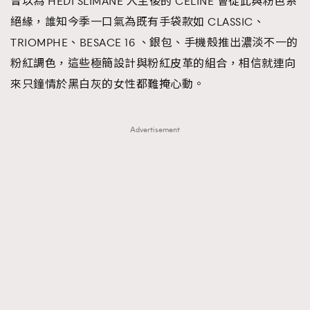
曾以為 HEDI SLIMANE 入主後的 CELINE 會從此與粉色系
絕緣，誰知今季一口氣為既有手袋款如 CLASSIC、
TRIOMPHE、BESACE 16 、銀包、手機殼推出濃淡不一的
粉紅調色，這些極簡設計與粉紅皮革的組合，相信就連向
來只鐘情於黑白灰的女性都難掩心動。
Advertisement