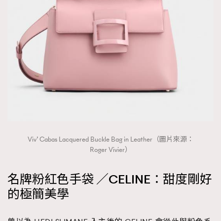
About us
Collaboration Opportunity
Disclaimer
Privacy
New Media Group
|
Madame Figaro editions:
France
|
Greece
|
Japan
|
Portugal
|
Spain
Viv’ Cabas Lacquered Buckle Bag in Leather（圖片來源：
Roger Vivier）
名牌粉紅色手袋 ／CELINE：甜度剛好
的極簡美學