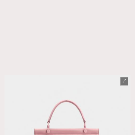
時裝心理學
2
當巨蟹座遇上處女座 Tyson Yoshi x 林家謙
煲劇日常
334
玩物壯志
1
本人已詳閱並同意遵守本文列明條款及細則。 請瀏覽
(
nmg.com.hk/privacy
) 閱讀本公司的私隱政策聲明。
本人願意接收新傳媒集團的最新消息及其他宣傳資訊，本人同意
新傳媒集團使用本人的個人資料於任何推廣用途。