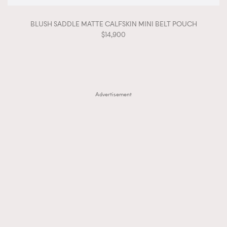
BLUSH SADDLE MATTE CALFSKIN MINI BELT POUCH
$14,900
Advertisement