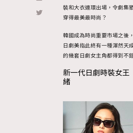
裝和大衣連環出場，令劇集猶
Hommes
穿得最美最時尚？
韓國成為時尚重要市場之後
日劇美指此終有一種渾然天
的幾套日劇女主角都得到不
新一代日劇時裝女王：《
緒