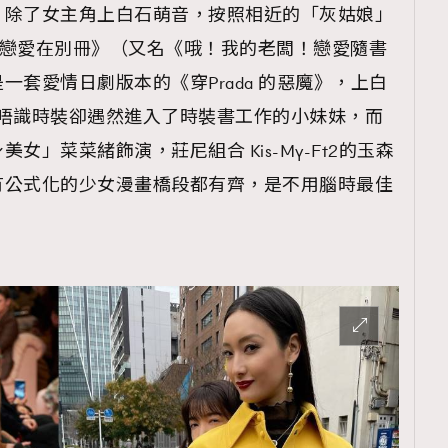
，除了女主角上白石萌音，按照相近的「灰姑娘」
oss!戀愛在別冊》（又名《哦！我的老闆！戀愛隨書
套愛情日劇版本的《穿Prada 的惡魔》，上白
y 那種唔識時裝卻遇然進入了時裝書工作的小妹妹，而
女」菜菜緒飾演，莊尼組合 Kis-My-Ft2的玉森
有公式化的少女漫畫橋段都有齊，是不用腦時最佳