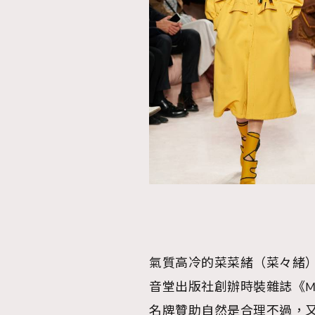
AFrenchMind
D
氣質高冷的菜菜緒（菜々緒
音堂出版社創辦時裝雜誌《M
名牌贊助自然是合理不過，