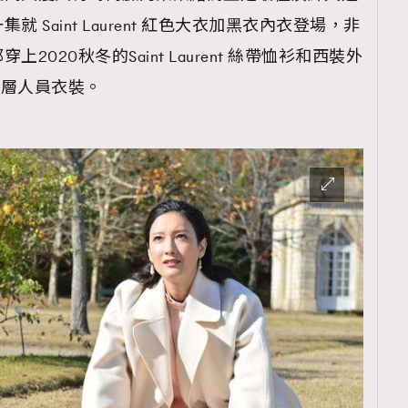
Saint Laurent 紅色大衣加黑衣內衣登場，非
020秋冬的Saint Laurent 絲帶恤衫和西裝外
高層人員衣裝。
覽(
nmg.com.hk/privacy
) 閱讀本
資訊，本人同意新傳媒集團使用