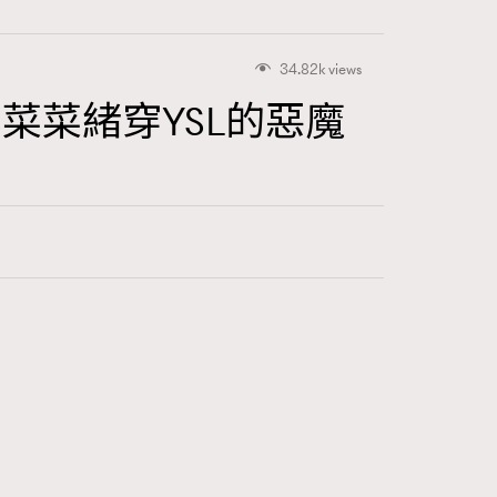
34.82k views
VS菜菜緒穿YSL的惡魔
416
FigaroAstrology
424
FigaroBeauty
7
FigaroBeautyRitual
547
FigaroCeleb
281
FigaroCinéma
17