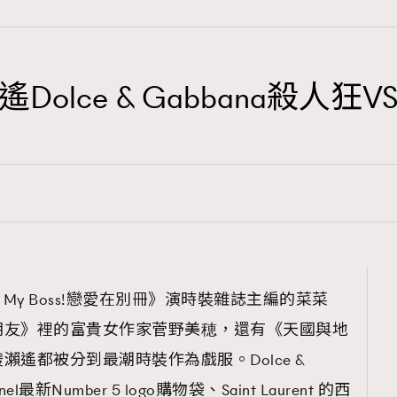
lce & Gabbana殺人狂
TRENDING
3
AFrenchMind
1
DressLikeAParisienne
103
EmpowerF
191
! My Boss!戀愛在別冊》演時裝雜誌主編的菜菜
FashionWeek
朋友》裡的富貴女作家菅野美穂，還有《天國與地
308
FigaroAesthetic
遙都被分到最潮時裝作為戲服。Dolce &
最新Number 5 logo購物袋、Saint Laurent 的西