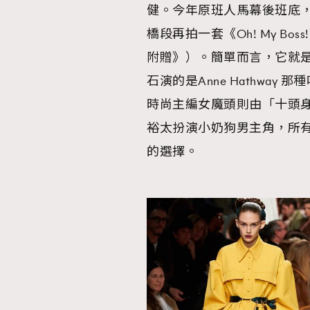
健。今年原班人馬幕後班底
橋段再拍一套《Oh! My B
附贈》）。簡單而言，它就是一
石演的是Anne Hathwa
時尚主編女魔頭則由「十頭身美
裕太扮演小奶狗男主角，所
的選擇。