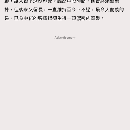
野，讓人留下深刻印象。雖然中段時間，他曾將頭髮剪
掉，但後來又留長，一直維持至今。不過，最令人艷羨的
是，已為中佬的張耀揚卻生得一頭濃密的頭髮。
Advertisement