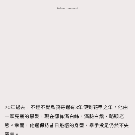
時裝心理學
2
Advertisement
當巨蟹座遇上處女座 Tyson Yoshi x 林家謙
煲劇日常
334
玩物壯志
1
本人已詳閱並同意遵守本文列明條款及細則。 請瀏覽
(
nmg.com.hk/privacy
) 閱讀本公司的私隱政策聲明。
本人願意接收新傳媒集團的最新消息及其他宣傳資訊，本人同意
新傳媒集團使用本人的個人資料於任何推廣用途。
20年過去，不經不覺烏鴉哥還有3年便到花甲之年。他由
一頭亮麗的黑髮，現在卻佈滿白絲，滿臉白鬚，略顯老
態。幸而，他還保持昔日魁梧的身型，舉手投足仍然不失
霸氣。