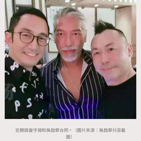
AFrenchMind
DressLikeAParisienne
EmpowerF
FashionWeek
FigaroAesthetic
近期與雷宇揚和吳啟華合照。（圖片來源：吳啟華抖音截
圖）