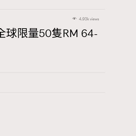
4.93k views
出全球限量50隻RM 64-
415
FigaroAstrology
424
FigaroBeauty
7
FigaroBeautyRitual
547
FigaroCeleb
281
FigaroCinéma
17