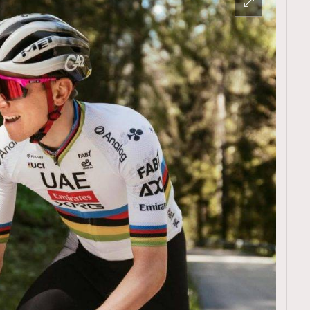
TRENDING
ressLikeAParisienne
Empower
FigaroAesthetic