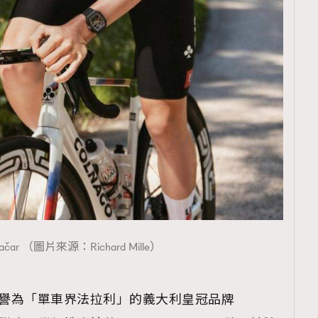
覽(
nmg.com.hk/privacy
) 閱讀本
資訊，本人同意新傳媒集團使用
ogačar （圖片來源：Richard Mille）
e直接與被譽為「單車界法拉利」的義大利皇冠品牌