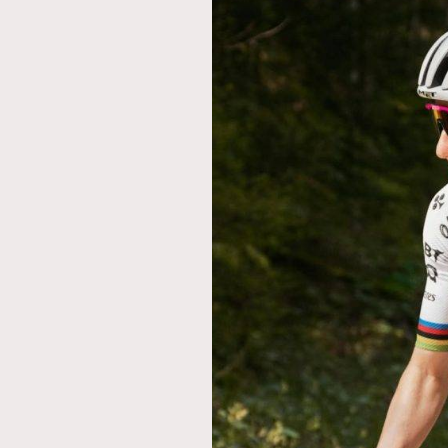
AFrenchMind
D