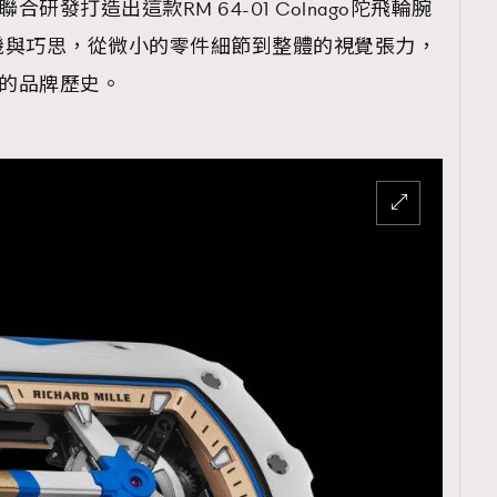
聯合研發打造出這款RM 64-01 Colnago陀飛輪腕
機與巧思，從微小的零件細節到整體的視覺張力，
紀的品牌歷史。