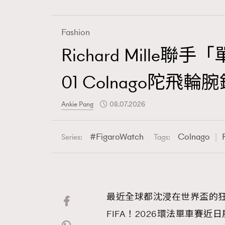
Fashion
Richard Mille
Fashion
01 Colnago陀飛輪
Art
Ankie Pang
08.07.2026
FigaroWatch
Colnago
Series:
Tags:
Wellness
最近全球都沈浸在世界盃的
Paris
FIFA！2026環法單車賽近