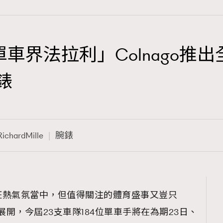
聯手「單車界法拉利」Colnago推
TRENDING
腕錶
3
AFrenchMind
1
DressLikeAParisienne
RichardMille
腕錶
103
EmpowerF
191
FashionWeek
308
FigaroAesthetic
狂熱氣氛當中，但值得關注的體育盛事又豈只
日展開，今屆23支車隊184位單車手將在為期23日、