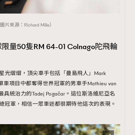
圖片來源：Richard Mille）
全球限量50隻RM 64-01 Colnago陀飛輪
陣容向來星光熠熠，頂尖車手包括「曼島飛人」Mark
同單車項目中都奪得世界冠軍的男車手Mathieu van
最具統治力的Tadej Pogačar。這位斯洛維尼亞名
法總冠軍，相信一眾車迷都很期待他這次的表現。