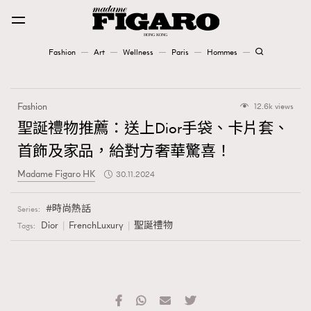
Fashion
Art
Wellness
Paris
Hommes
Fashion
Fashion
12.6k views
Art
聖誕禮物推薦：送上Dior手袋、卡片套、
首飾及家品，給對方奢華驚喜！
Wellness
Madame Figaro HK
30.11.2024
Karena Lam is On Our Cover
時尚熱話
Series:
Paris
Dior
FrenchLuxury
聖誕禮物
Tags:
Hommes