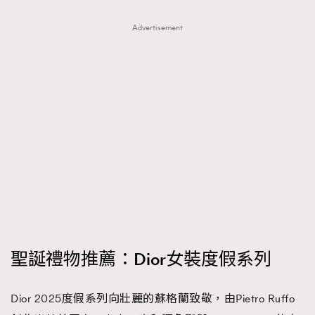
FigaroTalk
48
FigaroWatch
83
Advertisement
Grooming&Fitness
38
HommesFashion
2
HommeStyle
132
NoBagNoLife
349
People
53
#FigaroIssue 專訪陳漢娜Hanna與Takuro｜模特
TheFrenchWay
145
情侶談愛情
VAxChowSangSang
4
WatchesWonder&Beyond
21
WatchesWonder&Beyond
1
向ChanelN°5致敬
1
聖誕禮物推薦：Dior女裝度假系列
大時代小事情
42
時尚熱話
537
Dior 2025度假系列向壯麗的蘇格蘭致敬，由Pietro Ruffo
時尚配飾
297