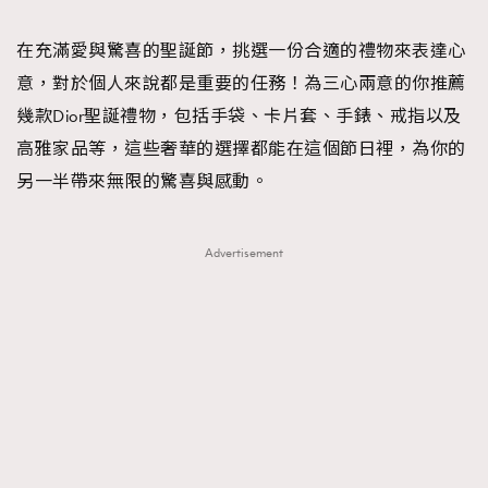
TRENDING
在充滿愛與驚喜的聖誕節，挑選一份合適的禮物來表達心
#FigaroExhibition 群星力撐MF X Leung Mo《See
AFrenchMind
3
意，對於個人來說都是重要的任務！為三心兩意的你推薦
You In My Dream》展覽
DressLikeAParisienne
1
幾款Dior聖誕禮物，包括手袋、卡片套、手錶、戒指以及
EmpowerF
103
高雅家品等，這些奢華的選擇都能在這個節日裡，為你的
FashionWeek
191
另一半帶來無限的驚喜與感動。
FigaroAesthetic
308
FigaroAstrology
416
Advertisement
FigaroBeauty
424
FigaroBeautyRitual
7
FigaroCeleb
547
#FigaroExhibition Wyman 揭曉 Figaro Exhibition
FigaroCinéma
281
第二站！
FigaroDigitalCover
17
FigaroExhibition
12
FigaroExpert
1