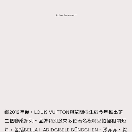
Advertisement
繼2012年後，LOUIS VUITTON與草間彌生於今年推出第
二個聯乘系列。品牌特別邀來多位著名模特兒拍攝相關短
片，包括BELLA HADIDGISELE BÜNDCHEN、孫菲菲、賀