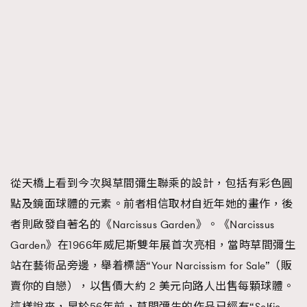
從天橋上看到今次與草間彌生聯乘的設計，包括有彩色圓
點及鏡面球體的元素。前者相信取材自近年她的畫作，後
者則啟發自著名的《Narcissus Garden》。《Narcissus
Garden》在1966年威尼斯雙年展首次亮相，當時草間彌生
站在藝術品旁邊，舉着標語“Your Narcissism for Sale”（販
賣你的自戀），以售價大約 2 美元向路人出售每顆球體。
這樣說來，早於56年前，草間彌生的作品已經有“Selfie