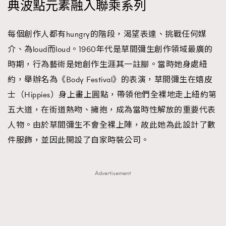
典波點元素融入聯乘系列
About us
Collaboration Opportunity
Disclaimer
Privacy
New Media Group
|
Madame Figaro editions:
France
|
Greece
每個創作人都有hungry的階段，渴望表達、挑戰任何媒
|
Japan
|
Portugal
|
Spain
介、為loud而loud。1960年代是草間彌生創作領域最廣的
時期，行為藝術是她創作生涯其一註腳。當時她身處紐
約，舉辦名為《Body Festival》的表演，草間彌生在嬉皮
士（Hippies）身上畫上圓點，帶領他們全裸地走上紐約第
五大道，在街道熱吻、擁抱，成為當時性解放的重要代表
人物。由於草間彌生不會全裸上陣，故此她為此設計了數
件服飾，並因此開設了自家時裝公司。
Advertisement