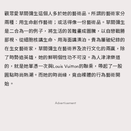
TRENDING
觀眾愛草間彌生這個人多於她的藝術品。所謂的藝術家分
#FigaroExhibition 群星力撐MF X Leung Mo《See
AFrenchMind
3
兩種：用生命創作藝術；或活得像一份藝術品。草間彌生
You In My Dream》展覽
DressLikeAParisienne
1
是二合為一的例子，將生活的苦難畫成圖騰，以自戀戰勝
EmpowerF
103
鄙視、從細胞核講生命、用海面講漂泊。貴為屢破紀錄的
FashionWeek
191
在生女藝術家，草間彌生在藝術界及流行文化的兩贏，除
FigaroAesthetic
308
了時勢造英雄，她的鮮明個性功不可沒。為人津津樂道
FigaroAstrology
416
的，就是她單憑一次與Louis Vuitton的聯乘，帶起了一股
FigaroBeauty
424
圓點時尚熱潮。而她的時尚緣，竟由裸體的行為藝術開
FigaroBeautyRitual
7
始。
FigaroCeleb
547
#FigaroExhibition Wyman 揭曉 Figaro Exhibition
FigaroCinéma
281
Advertisement
第二站！
FigaroDigitalCover
17
FigaroExhibition
12
FigaroExpert
1