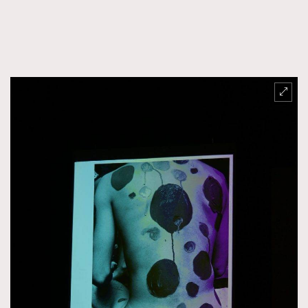
FigaroTalk
48
FigaroWatch
83
Grooming&Fitness
38
HommesFashion
2
HommeStyle
132
NoBagNoLife
349
People
53
#FigaroIssue 專訪陳漢娜Hanna與Takuro｜模特
TheFrenchWay
145
情侶談愛情
VAxChowSangSang
4
WatchesWonder&Beyond
21
WatchesWonder&Beyond
1
向ChanelN°5致敬
1
大時代小事情
42
時尚熱話
537
時尚配飾
297