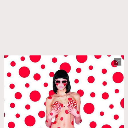
AFrenchMind
DressLikeAParisienne
EmpowerF
FashionWeek
FigaroAesthetic