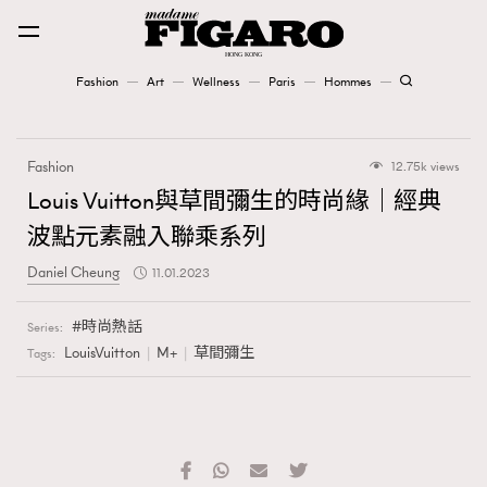
Fashion
Art
Wellness
Paris
Hommes
Fashion
Fashion
12.75k views
Art
Louis Vuitton與草間彌生的時尚緣｜經典
波點元素融入聯乘系列
Wellness
Daniel Cheung
11.01.2023
Karena Lam is On Our Cover
時尚熱話
Series:
Paris
LouisVuitton
M+
草間彌生
Tags:
Hommes