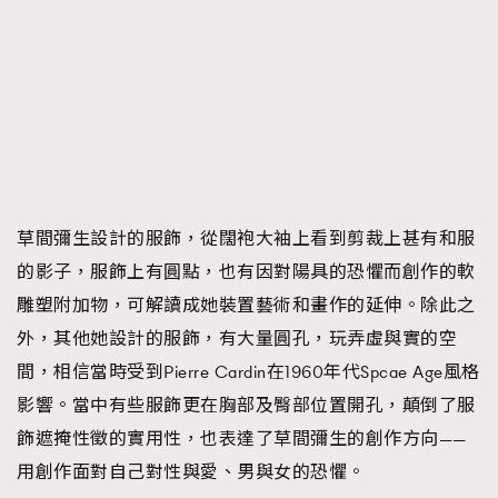
草間彌生設計的服飾，從闊袍大袖上看到剪裁上甚有和服
的影子，服飾上有圓點，也有因對陽具的恐懼而創作的軟
雕塑附加物，可解讀成她裝置藝術和畫作的延伸。除此之
外，其他她設計的服飾，有大量圓孔，玩弄虛與實的空
間，相信當時受到Pierre Cardin在1960年代Spcae Age風格
影響。當中有些服飾更在胸部及臀部位置開孔，顛倒了服
飾遮掩性徵的實用性，也表達了草間彌生的創作方向——
用創作面對自己對性與愛、男與女的恐懼。