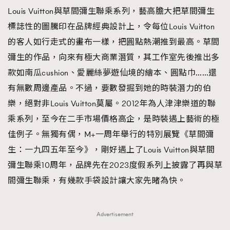
Louis Vuitton與草間彌生聯乘系列，藝高膽大把草間彌生
標誌性的圖騰印在品牌經典設計上，令每位Louis Vuitton
的客人如行走式的畫布一樣，把圓點熱潮推到最高。草間
彌生的作品，向來有極大商業潛質，其工作室先後推出多
款如南瓜cushion、愛麗絲夢遊仙境的繪本、圓點巾……還
有無數周邊產品。不過，要數發掘到她的時裝潛力的伯
樂，絕對非Louis Vuitton莫屬。2012年為人津津樂道的聯
乘系列，至今在二手市場價格高企，是時裝遇上藝術的極
佳例子。無獨有偶，M+一周年舉行的特別展覽《草間彌
生：一九四五年至今》，剛好遇上了Louis Vuitton與草間
彌生聯乘10周年，品牌先在2023度假系列上披露了再與草
間彌生聯乘，有幾款手袋設計讓大家先睹為快。
Advertisement