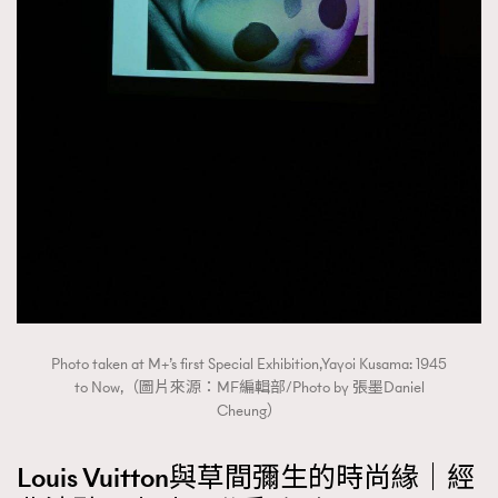
時裝心理學
2
當巨蟹座遇上處女座 Tyson Yoshi x 林家謙
煲劇日常
334
玩物壯志
1
本人已詳閱並同意遵守本文列明條款及細則。 請瀏覽
(
nmg.com.hk/privacy
) 閱讀本公司的私隱政策聲明。
本人願意接收新傳媒集團的最新消息及其他宣傳資訊，本人同意
Photo taken at M+’s first Special Exhibition,Yayoi Kusama: 1945
新傳媒集團使用本人的個人資料於任何推廣用途。
to Now,（圖片來源：MF編輯部/Photo by 張墨Daniel
Cheung）
Louis Vuitton與草間彌生的時尚緣｜經