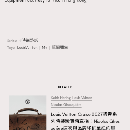
Equipment courtesy to Nikon Hong Kong
時尚熱話
Series:
LouisVuitton
M+
草間彌生
Tags:
RELATED
Keith Haring
Louis Vuitton
Nicolas Ghesquière
Louis Vuitton Cruise 2027初春系
列時裝騷實時直播：Nicolas Ghes
quière這次與品牌移師至紐約舉