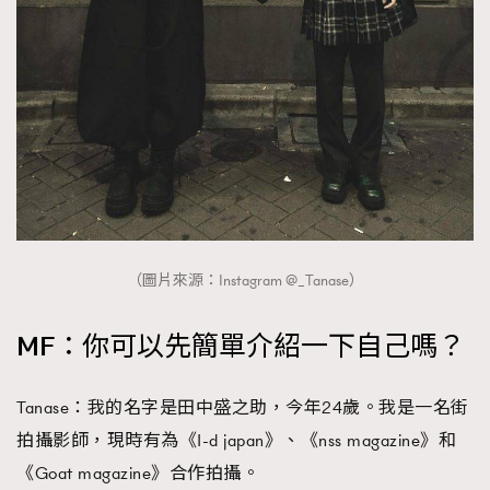
時裝心理學
2
當巨蟹座遇上處女座 Tyson Yoshi x 林家謙
煲劇日常
334
玩物壯志
1
（圖片來源：Instagram @_Tanase）
本人已詳閱並同意遵守本文列明條款及細則。 請瀏覽
(
nmg.com.hk/privacy
) 閱讀本公司的私隱政策聲明。
MF：你可以先簡單介紹一下自己嗎？
本人願意接收新傳媒集團的最新消息及其他宣傳資訊，本人同意
新傳媒集團使用本人的個人資料於任何推廣用途。
Tanase：我的名字是田中盛之助，今年24歲。我是一名街
拍攝影師，現時有為《I-d japan》、《nss magazine》和
《Goat magazine》合作拍攝。