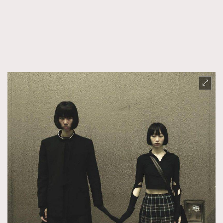
FigaroTalk
48
FigaroWatch
83
Grooming&Fitness
38
HommesFashion
2
HommeStyle
132
NoBagNoLife
349
People
53
#FigaroIssue 專訪陳漢娜Hanna與Takuro｜模特
TheFrenchWay
145
情侶談愛情
VAxChowSangSang
4
WatchesWonder&Beyond
21
WatchesWonder&Beyond
1
向ChanelN°5致敬
1
大時代小事情
42
時尚熱話
537
時尚配飾
297