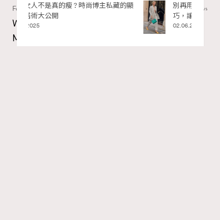
私藏的顯
別再用酒精消毒皮革！6個清潔手袋小技
Fashion
1.57k views
巧，讓你更愛惜你的手袋
Watches and Wonders 2026: CHANEL全新
02.06.2025
Mademoiselle Privé Bouton Lion獅子系列戒指
錶與長頸鏈錶
Maria Leung
06.08.2026
RECOMMENDED
FigaroIssue
Series:
Chanel
Watchesandwonders2026
腕錶
Tags:
Gabrielle Chanel鍾愛的獅子，既是星座守護符號，亦是她
畢生追求力量與自由的映照。她擅長將具意義的精神圖騰
化作珠寶語言，顛覆傳統時計的呈現方式。今年CHANEL