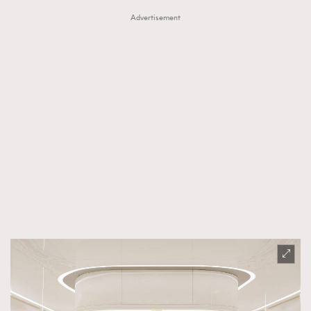
Advertisement
About us
Collaboration Opportunity
Disclaimer
Privacy
New Media Group
|
Madame Figaro editions:
France
|
Greece
|
Japan
|
Portugal
|
Spain