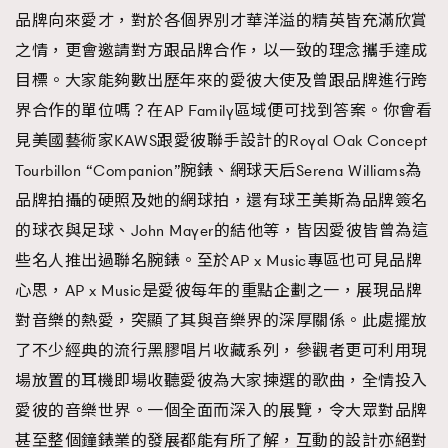
品牌向來愛才，對於各個界別才華洋溢的精英皆充滿欣賞
之情，更會邀請對方跟品牌合作，以一致的理念攜手達成
目標。大家能夠數出歷年來的愛彼大使及曾跟品牌進行跨
界合作的單位嗎？在AP Family區域便可找到答案。你會看
見美國藝術家KAWS跟愛彼聯手設計的Royal Oak Concept
Tourbillon “Companion”腕錶、網球天后Serena Williams為
品牌拍攝的硬照及她的網球拍，還有球王美斯為品牌簽名
的球衣與足球、John Mayer的結他等，皆因愛彼皆曾為這
些名人推出過聯名腕錶。至於AP x Music專區也可見品牌
心思，AP x Music是愛彼每年的重點企劃之一，展現品牌
對音樂的熱愛，突顯了其與音樂界的深厚關係。此處擺放
了不少經典的流行黑膠唱片收藏系列，參觀者更可利用現
場放置的耳機即場收聽愛彼為大家揀選的歌曲，全情投入
愛彼的音樂世界。一個全面而深入的展覽，令大眾對品牌
甚至整個鐘錶業的發展都能有所了解，互動的設計亦絕對