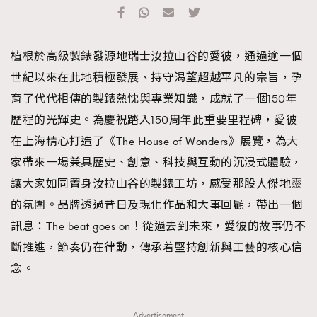
TRENDING
#FigaroExhibition 群星力撐MF X Leung Mo《See
AFrenchMind
3
植根於高級製錶發源地瑞士汝拉山谷的愛彼，通過逾一個
You In My Dream》展覽
DressLikeAParisienne
1
世紀以來在此地積極發展、持守渴望超越平凡的宗旨，孕
EmpowerF
103
育了代代相傳的製錶熱忱與專業知識，成就了一個150年
FashionWeek
191
歷程的光輝史。為慶祝踏入150周年此重要里程碑，愛彼
FigaroAesthetic
308
在上海精心打造了《The House of Wonders》展覽，為大
FigaroAstrology
416
家帶來一場兼具歷史、創意、科技與互動的沉浸式體驗，
FigaroBeauty
424
讓大家如同置身汝拉山谷的製錶工坊，感受那股人傑地靈
FigaroBeautyRitual
7
的氛圍。品牌透過昔日及現化作品和大事回顧，帶出一個
FigaroCeleb
547
訊息：The beat goes on！從過去到未來，愛彼的故事仍不
#FigaroExhibition Wyman 揭曉 Figaro Exhibition
FigaroCinéma
281
斷推進，節奏仍在律動，傳承着堅持創新與工藝的核心信
第二站！
FigaroDigitalCover
17
念。
FigaroExhibition
12
FigaroExpert
1
Advertisement