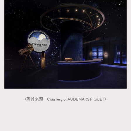
（圖片來源：Courtesy of AUDEMARS PIGUET）