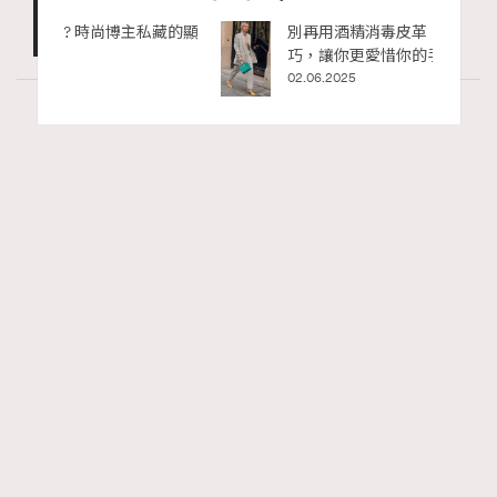
私藏的顯
別再用酒精消毒皮革！6個清潔手袋小技
巧，讓你更愛惜你的手袋
02.06.2025
Fashion
130 views
Watches and Wonders 2026: CHANEL全新
RECOMMENDED
Mademoiselle Privé Bouton Lion獅子系列戒指
錶與長頸鏈錶
Maria Leung
06.08.2026
FigaroIssue
Series:
Chanel
Watchesandwonders2026
腕錶
Tags: