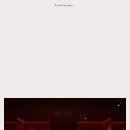
Advertisement
TRENDING
AFrenchMind
DressLikeAParisienne
EmpowerF
FashionWeek
FigaroAesthetic