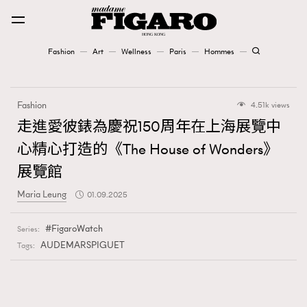
Fashion
Art
Wellness
Paris
Hommes
Fashion
Fashion
4.51k views
Art
走進愛彼錶為慶祝150周年在上海展覽中
心精心打造的《The House of Wonders》
Wellness
展覽館
Karena Lam is On Our Cover
Maria Leung
01.09.2025
Paris
FigaroWatch
Series:
AUDEMARSPIGUET
Tags:
Hommes