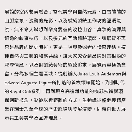
展館的室內裝潢融合了當代美學與自然元素，白雪皚皚的
山脈意象、流動的光影，以及模擬製錶工作坊的溫暖氣
氛，無不令人聯想到孕育愛彼的汝拉山谷。真摯的演繹與
細緻的敘事技巧，以及多元的互動體驗環節，讓展覽不再
只是品牌的歷史陳述，更是一場與參觀者的情感連結。這
種自然與工藝的和諧共融，讓大家感受到品牌對其根源的
深厚情感，以及對製錶藝術的極致追求。展覽內容極為豐
富，分為多個主題區域：從創辦人Jules Louis Audemars與
Edward Auguste Piguet所打造的首枚懷錶開始，到劃時代
的Royal Oak系列，再到現今高複雜功能的機芯技術與環
保創新概念。愛彼以近距離的方式，生動講述整個製錶產
業在瑞士乃至全球的歷史脈絡與發展演變，同時向世人展
示其工藝美學及品牌理念。