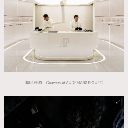
（圖片來源：Courtesy of AUDEMARS PIGUET）