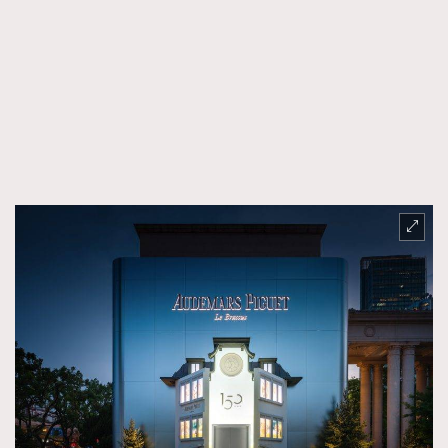
FigaroTalk
48
FigaroWatch
83
Grooming&Fitness
38
HommesFashion
2
HommeStyle
132
NoBagNoLife
349
People
53
#FigaroIssue 專訪陳漢娜Hanna與Takuro｜模特
TheFrenchWay
145
情侶談愛情
VAxChowSangSang
4
WatchesWonder&Beyond
21
WatchesWonder&Beyond
1
向ChanelN°5致敬
1
大時代小事情
42
時尚熱話
537
時尚配飾
297