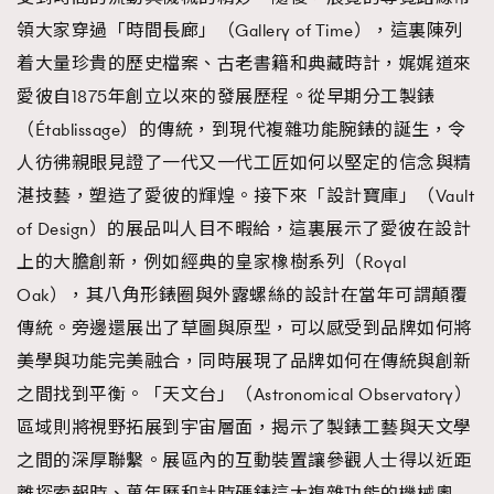
領大家穿過「時間長廊」（Gallery of Time），這裏陳列
着大量珍貴的歷史檔案、古老書籍和典藏時計，娓娓道來
愛彼自1875年創立以來的發展歷程。從早期分工製錶
（Établissage）的傳統，到現代複雜功能腕錶的誕生，令
人彷彿親眼見證了一代又一代工匠如何以堅定的信念與精
湛技藝，塑造了愛彼的輝煌。接下來「設計寶庫」（Vault
of Design）的展品叫人目不暇給，這裏展示了愛彼在設計
上的大膽創新，例如經典的皇家橡樹系列（Royal
Oak），其八角形錶圈與外露螺絲的設計在當年可謂顛覆
傳統。旁邊還展出了草圖與原型，可以感受到品牌如何將
美學與功能完美融合，同時展現了品牌如何在傳統與創新
之間找到平衡。「天文台」（Astronomical Observatory）
區域則將視野拓展到宇宙層面，揭示了製錶工藝與天文學
之間的深厚聯繫。展區內的互動裝置讓參觀人士得以近距
離探索報時、萬年曆和計時碼錶這大複雜功能的機械奧