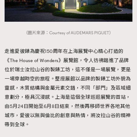
時裝心理學
2
當巨蟹座遇上處女座 Tyson Yoshi x 林家謙
煲劇日常
334
玩物壯志
1
（圖片來源：Courtesy of AUDEMARS PIGUET）
走進愛彼錶為慶祝150周年在上海展覽中心精心打造的
《The House of Wonders》展覽館，令人彷彿踏進了品牌
位於瑞士汝拉山谷的製錶工坊，這不僅是一場展覽，更是
一場穿越時空的旅程。整座展館以品牌的製錶工坊外貌為
本人已詳閱並同意遵守本文列明條款及細則。 請瀏覽
靈感，木質結構與金屬元素交錯，不同「部門」及區域細
(
nmg.com.hk/privacy
) 閱讀本公司的私隱政策聲明。
意劃分，極具沉浸感。上海是這個全球巡迴展覽的首站，
本人願意接收新傳媒集團的最新消息及其他宣傳資訊，本人同意
新傳媒集團使用本人的個人資料於任何推廣用途。
由5月24日開始至6月8日結束，然後再移師世界各地其他
城市，愛彼以無與倫比的創意與熱情，將汝拉山谷的精神
帶到全球。