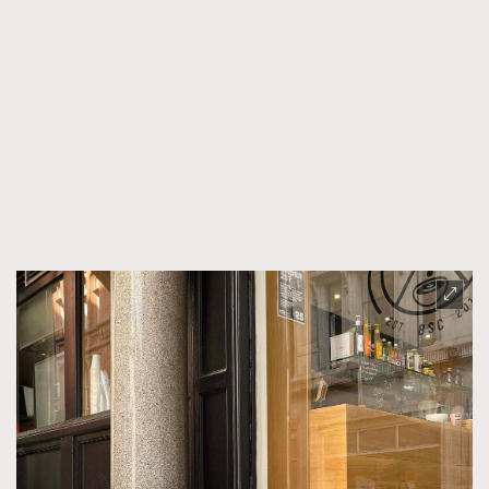
時裝心理學
2
當巨蟹座遇上處女座 Tyson Yoshi x 林家謙
煲劇日常
334
玩物壯志
1
本人已詳閱並同意遵守本文列明條款及細則。 請瀏覽
(
nmg.com.hk/privacy
) 閱讀本公司的私隱政策聲明。
本人願意接收新傳媒集團的最新消息及其他宣傳資訊，本人同意
新傳媒集團使用本人的個人資料於任何推廣用途。