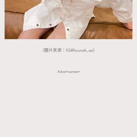
（圖片來源：IG@hyunah_aa）
Advertisement