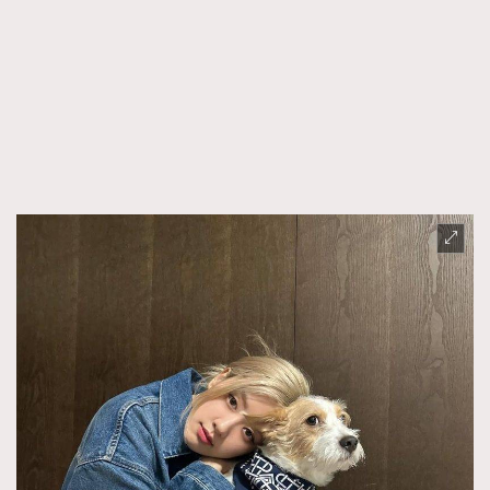
FigaroFrancais
41
FigaroGadget
1
FigaroHealth
647
FigaroHub
128
FigaroIcon
68
法國五月French May專訪四位香港文藝代表
FigaroInsight
156
FigaroIssue
270
FigaroJewellery
86
FigaroLifestyle
230
FigaroLove
89
FigaroMasterclass
20
FigaroMusic
90
FigaroStyle
89
#FigaroIssue 容祖兒封面專訪｜追逐歌手夢
FigaroSubculture
14