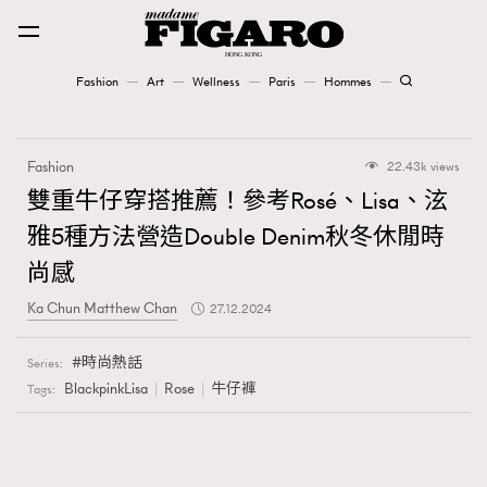
Fashion
Art
Wellness
Paris
Hommes
Fashion
Fashion
22.43k views
Art
雙重牛仔穿搭推薦！參考Rosé、Lisa、泫
雅5種方法營造Double Denim秋冬休閒時
Wellness
尚感
Karena Lam is On Our Cover
Ka Chun Matthew Chan
27.12.2024
Paris
時尚熱話
Series:
BlackpinkLisa
Rose
牛仔褲
Tags:
Hommes