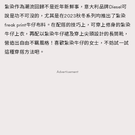
紮染作為潮流回歸不是近年新鮮事，意大利品牌Diesel可
說是功不可沒的，尤其是在2023秋冬系列均推出了紮染
freak print牛仔布料。在配搭的技巧上，可穿上修身的紮染
TRENDING
牛仔上衣，再配以紮染牛仔裙及穿上尖頭設計的長筒靴，
營造出自由不羈風格！喜歡紮染牛仔的女士，不妨試一試
AFrenchMind
DressLikeAParisienne
這種穿搭方法吧。
EmpowerF
FashionWeek
FigaroAesthetic
Advertisement