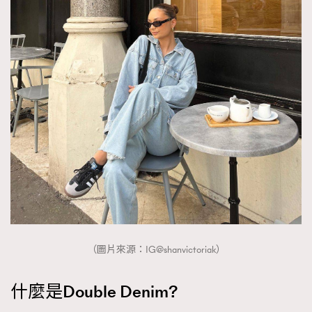
About us
Collaboration Opportunity
Disclaimer
Privacy
New Media Group
|
Madame Figaro editions:
France
|
Greece
|
Japan
|
Portugal
|
Spain
（圖片來源：IG@shanvictoriak）
什麼是Double Denim?