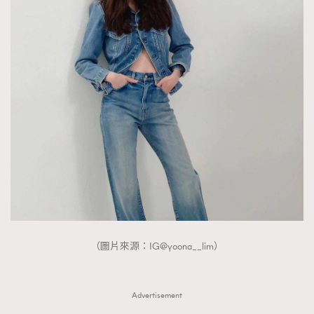
（圖片來源：IG@yoona__lim）
Advertisement