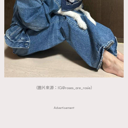
FigaroTalk
48
FigaroWatch
83
Grooming&Fitness
38
HommesFashion
2
HommeStyle
132
NoBagNoLife
349
People
53
#FigaroIssue 專訪陳漢娜Hanna與Takuro｜模特
TheFrenchWay
145
情侶談愛情
VAxChowSangSang
4
WatchesWonder&Beyond
21
（圖片來源：IG@roses_are_rosie）
WatchesWonder&Beyond
1
向ChanelN°5致敬
1
大時代小事情
42
Advertisement
時尚熱話
537
時尚配飾
297