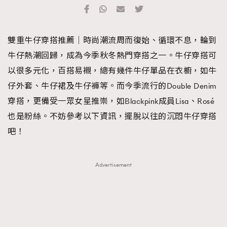
TRENDING
#FigaroExhibition 群星力撐MF X Leung Mo《See
AFrenchMind
3
雙重牛仔穿搭推薦｜時尚潮流周而復始、循環不息，輪到
You In My Dream》展覽
DressLikeAParisienne
1
牛仔熱潮回歸，成為今季秋冬熱門穿搭之一。牛仔穿搭可
EmpowerF
103
以很多元化，百搭易襯，總有幾件牛仔單品在衣櫥，如牛
FashionWeek
191
仔外套、牛仔裙及牛仔褲等。而今季流行的Double Denim
FigaroAesthetic
308
穿搭，更備受一眾女星推崇，如Blackpink成員Lisa、Rosé
FigaroAstrology
415
也是粉絲。不妨參考以下資訊，擺脫以往的沉悶牛仔穿搭
FigaroBeauty
424
吧！
FigaroBeautyRitual
7
FigaroCeleb
547
Advertisement
#FigaroExhibition Wyman 揭曉 Figaro Exhibition
FigaroCinéma
281
第二站！
FigaroDigitalCover
17
FigaroExhibition
12
FigaroExpert
1