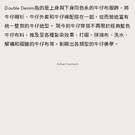
Double Denim指的是上身與下身同色系的牛仔布服飾，將
牛仔襯衫、牛仔外套和牛仔褲配搭在一起，從而營造富有
統一整齊的牛仔造型。 現今的牛仔穿搭不再限於經典藍色
牛仔布料，推及至各種紮染效果、打褶、拼接布、洗水、
解構和褶皺的牛仔布等，彰顯出各類型的牛仔美學。
Advertisement