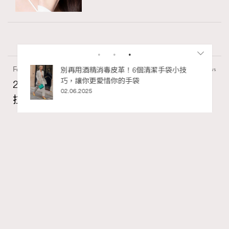
Fashion
0 views
2026 7/8月號封面人物訪問Fala Chen陳法
拉：A Timeless Story Unfolds
RECOMMENDED
Madame Figaro HK
59 mins ago
FigaroIssue
Series:
Chanel
陳法拉
電影
Tags: