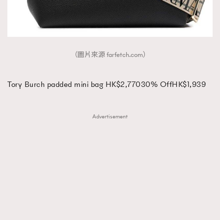
（圖片來源 farfetch.com）
Tory Burch padded mini bag HK$2,77030% OffHK$1,939
Advertisement