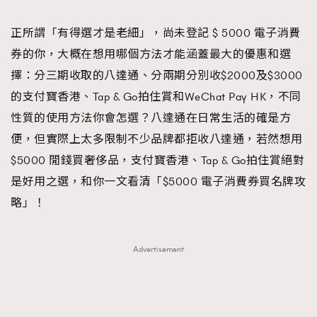
TRENDING
正所謂「有得選才是老細」，尚未登記 $ 5000 電子消費
#FigaroExhibition 群星力撐MF X Leung Mo《See
AFrenchMind
3
券的你，大概在想用哪個方法才能涵蓋最大的優惠和選
You In My Dream》展覽
DressLikeAParisienne
1
擇：分三期收取的八達通、分兩期分別收$2000及$3000
EmpowerF
103
的支付寶香港、Tap & Go拍住賞和WeChat Pay HK，不同
FashionWeek
191
性質的使用方法你會怎選？八達通在日常生活的確是方
FigaroAesthetic
308
便，但實際上太多限制不少品牌都拒收八達通，若然想用
FigaroAstrology
416
$5000 閒錢買奢侈品，支付寶香港、Tap & Go拍住賞絕對
FigaroBeauty
424
是好用之選，和你一文看清「$5000 電子消費券買名牌攻
FigaroBeautyRitual
7
略」！
FigaroCeleb
547
#FigaroExhibition Wyman 揭曉 Figaro Exhibition
FigaroCinéma
281
Advertisement
第二站！
FigaroDigitalCover
17
FigaroExhibition
12
FigaroExpert
1