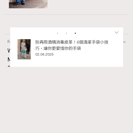
Fashion
130 views
私藏的顯
別再用酒精消毒皮革！6個清潔手袋小技
巧，讓你更愛惜你的手袋
Watches and Wonders 2026: CHANEL全新
02.06.2025
Mademoiselle Privé Bouton Lion獅子系列戒指
錶與長頸鏈錶
Maria Leung
06.08.2026
RECOMMENDED
FigaroIssue
Series:
Chanel
Watchesandwonders2026
腕錶
Tags: