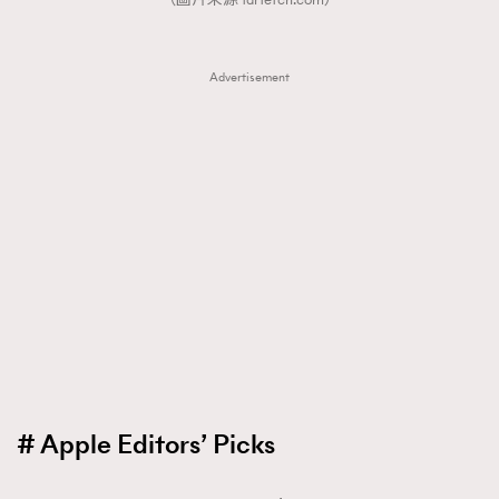
Advertisement
TRENDING
AFrenchMind
DressLikeAParisienne
EmpowerF
FashionWeek
FigaroAesthetic
# Apple Editors’ Picks