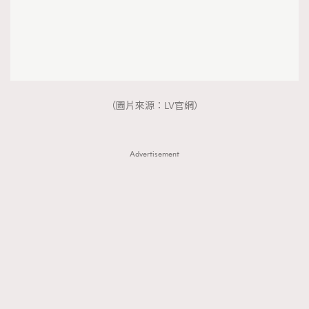
About us
Collaboration Opportunity
Disclaimer
Privacy
New Media Group
|
Madame Figaro editions:
France
|
Greece
|
Japan
|
Portugal
|
Spain
（圖片來源：LV官網）
Advertisement