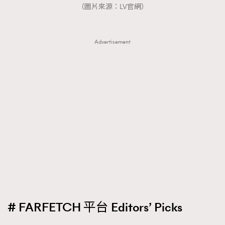
（圖片來源：LV官網）
Advertisement
# FARFETCH 平台 Editors’ Picks