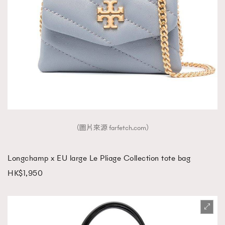
（圖片來源 farfetch.com）
Longchamp x EU large Le Pliage Collection tote bag
HK$1,950