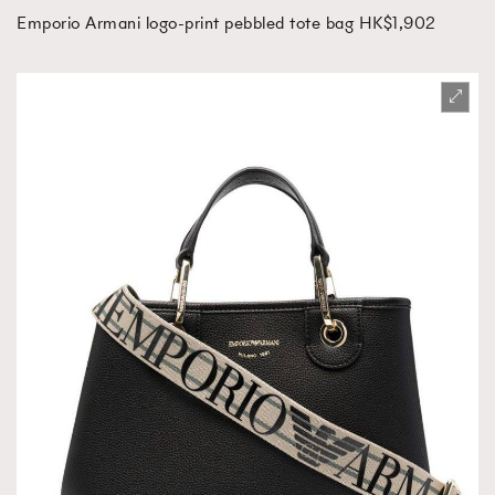
Emporio Armani logo-print pebbled tote bag HK$1,902