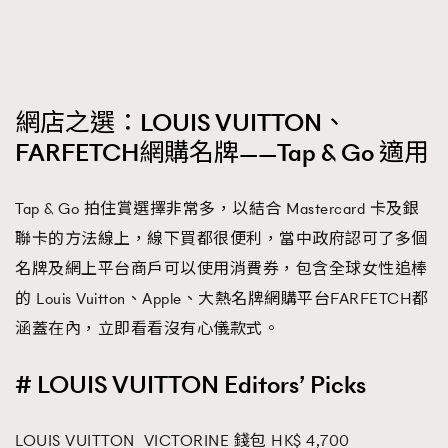
FigaroTalk
48
FigaroWatch
83
Grooming&Fitness
38
HommesFashion
2
網店之選：LOUIS VUITTON、
HommeStyle
132
FARFETCH網購名牌——Tap & Go 適用
NoBagNoLife
349
People
53
Tap & Go 拍住賞選擇非常多，以結合 Mastercard 卡及銀
#FigaroIssue 專訪陳漢娜Hanna與Takuro｜模特
TheFrenchWay
145
情侶談愛情
聯卡的方法線上，線下買都很便利，當中政府認可了多個
VAxChowSangSang
4
名牌及網上平台商戶可以使用消費券，包含全球女性追棒
WatchesWonder&Beyond
21
的 Louis Vuitton、Apple、大熱名牌網購平台FARFETCH都
WatchesWonder&Beyond
1
涵蓋在內，立即看看沒有心儀款式。
向ChanelN°5致敬
1
大時代小事情
# LOUIS VUITTON Editors’ Picks
42
時尚熱話
537
時尚配飾
LOUIS VUITTON VICTORINE 錢包 HK$ 4,700
297