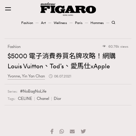
Fashion
Art
Wellness
Paris
Hommes
Fashion
Fashion
60.76k views
Art
$5000 電子消費券買名牌攻略！網購
Louis Vuitton、Tod’s、愛馬仕xApple
Wellness
Yvonne, Yin Yan Chan
06.07.2021
Karena Lam is On Our Cover
NoBagNoLife
Series:
Paris
CELINE
Chanel
Dior
Tags:
Hommes