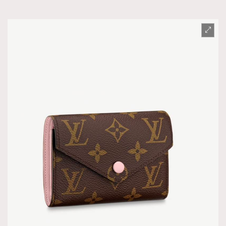
時裝心理學
2
當巨蟹座遇上處女座 Tyson Yoshi x 林家謙
煲劇日常
334
玩物壯志
1
本人已詳閱並同意遵守本文列明條款及細則。 請瀏覽
(
nmg.com.hk/privacy
) 閱讀本公司的私隱政策聲明。
本人願意接收新傳媒集團的最新消息及其他宣傳資訊，本人同意
新傳媒集團使用本人的個人資料於任何推廣用途。