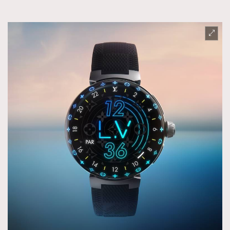
FigaroFrancais
41
FigaroGadget
1
FigaroHealth
647
FigaroHub
128
FigaroIcon
68
法國五月French May專訪四位香港文藝代表
FigaroInsight
156
FigaroIssue
271
FigaroJewellery
87
FigaroLifestyle
230
FigaroLove
89
FigaroMasterclass
20
FigaroMusic
90
FigaroStyle
89
#FigaroIssue 容祖兒封面專訪｜追逐歌手夢
FigaroSubculture
14