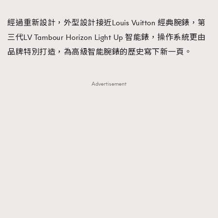
TRENDING
經過重新設計，外型設計接近Louis Vuitton 經典腕錶，第
#FigaroExhibition 群星力撐MF X Leung Mo《See
AFrenchMind
3
三代LV Tambour Horizon Light Up 智能錶，操作系統更由
You In My Dream》展覽
DressLikeAParisienne
1
品牌特別打造，為高級智能腕錶的歷史寫下新一頁。
EmpowerF
103
FashionWeek
191
Advertisement
FigaroAesthetic
308
FigaroAstrology
416
FigaroBeauty
424
FigaroBeautyRitual
7
FigaroCeleb
547
#FigaroExhibition Wyman 揭曉 Figaro Exhibition
FigaroCinéma
281
第二站！
FigaroDigitalCover
17
FigaroExhibition
12
FigaroExpert
1