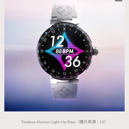
EmpowerF
FashionWeek
FigaroAesthetic
Tambour-Horizon-Light-Up-Steel（圖片來源：LV）