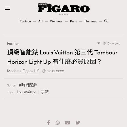
Fashion
Art
Wellness
Paris
Hommes
Fashion
Fashion
16.13k views
Art
頂級智能錶 Louis Vuitton 第三代 Tambour
Horizon Light Up 有什麼必買原因？
Wellness
Madame Figaro HK
28.01.2022
Karena Lam is On Our Cover
時尚配飾
Series:
Paris
LouisVuitton
手錶
Tags:
Hommes