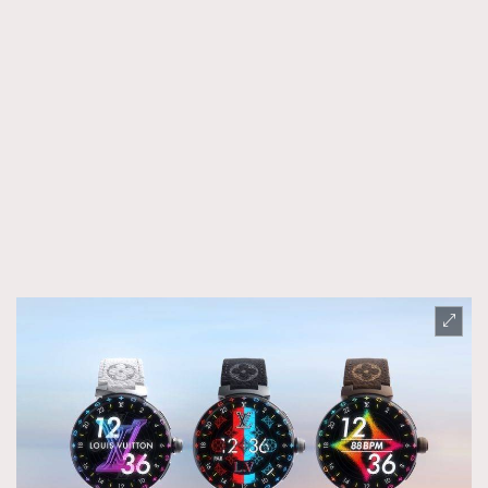
時裝心理學
2
當巨蟹座遇上處女座 Tyson Yoshi x 林家謙
煲劇日常
334
玩物壯志
1
本人已詳閱並同意遵守本文列明條款及細則。 請瀏覽
(
nmg.com.hk/privacy
) 閱讀本公司的私隱政策聲明。
本人願意接收新傳媒集團的最新消息及其他宣傳資訊，本人同意
新傳媒集團使用本人的個人資料於任何推廣用途。