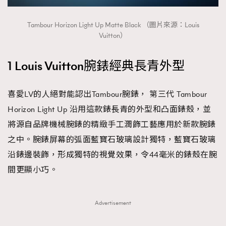
FigaroTalk
48
FigaroWatch
83
Tambour Horizon Light Up Matte Black （圖片來源：Louis
Grooming&Fitness
38
Vuitton）
HommesFashion
2
1 Louis Vuitton腕錶經典長青外型
HommeStyle
132
NoBagNoLife
349
喜愛LV的人絕對能認出Tambour腕錶， 第三代 Tambour
People
53
#FigaroIssue 專訪陳漢娜Hanna與Takuro｜模特
Horizon Light Up 沿用這款錶長青的外型和凸面錶殼，並
TheFrenchWay
145
情侶談愛情
將源自品牌機械腕錶的精緻手工潤飾工藝應用於新款腕錶
VAxChowSangSang
4
之中。腕錶屏幕的弧面藍寶石玻璃設計獨特，藍寶石玻璃
WatchesWonder&Beyond
21
沿錶邊裝飾，形成獨特的視覺效果，令44毫米的錶殼在腕
WatchesWonder&Beyond
1
間更顯小巧。
向ChanelN°5致敬
1
大時代小事情
42
Advertisement
時尚熱話
537
時尚配飾
297