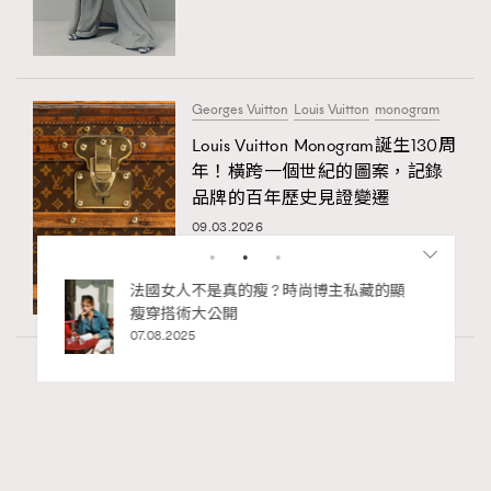
Georges Vuitton
Louis Vuitton
monogram
Louis Vuitton Monogram誕生130周
年！橫跨一個世紀的圖案，記錄
品牌的百年歷史見證變遷
09.03.2026
博主私藏的顯
別再用酒精消毒皮革！6個清潔手袋小技
巧，讓你更愛惜你的手袋
02.06.2025
Fashion
130 views
Watches and Wonders 2026: CHANEL全新
RECOMMENDED