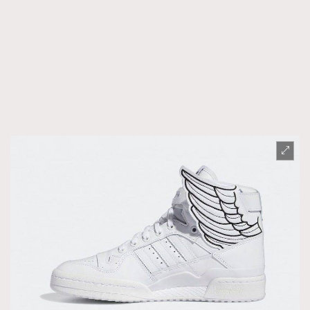
FigaroTalk
48
FigaroWatch
83
Grooming&Fitness
38
HommesFashion
2
HommeStyle
132
NoBagNoLife
349
People
53
#FigaroIssue 專訪陳漢娜Hanna與Takuro｜模特
TheFrenchWay
145
情侶談愛情
VAxChowSangSang
4
WatchesWonder&Beyond
21
WatchesWonder&Beyond
1
向ChanelN°5致敬
1
大時代小事情
42
時尚熱話
537
時尚配飾
297