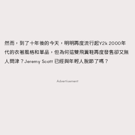
FigaroFrancais
41
FigaroGadget
1
FigaroHealth
647
FigaroHub
128
然而，到了十年後的今天，明明再度流行起Y2k 2000年
FigaroIcon
68
法國五月French May專訪四位香港文藝代表
代的衣著風格和單品，但為何這雙飛翼鞋再度發售卻又無
FigaroInsight
156
人問津？Jeremy Scott 已經與年輕人脫節了嗎？
FigaroIssue
271
FigaroJewellery
87
FigaroLifestyle
230
Advertisement
FigaroLove
89
FigaroMasterclass
20
FigaroMusic
90
FigaroStyle
89
#FigaroIssue 容祖兒封面專訪｜追逐歌手夢
FigaroSubculture
14