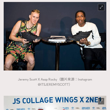
TRENDING
AFrenchMind
DressLikeAParisienne
EmpowerF
FashionWeek
FigaroAesthetic
Jeremy Scott X Asap Rocky（圖片來源：Instagram
@ITSJEREMYSCOTT）