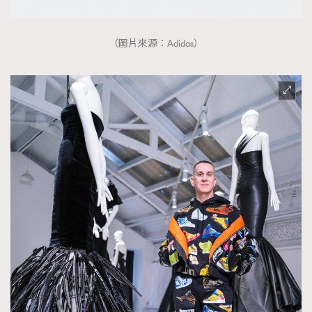
時裝心理學
2
當巨蟹座遇上處女座 Tyson Yoshi x 林家謙
煲劇日常
334
（圖片來源：Adidas）
玩物壯志
1
本人已詳閱並同意遵守本文列明條款及細則。 請瀏覽
(
nmg.com.hk/privacy
) 閱讀本公司的私隱政策聲明。
本人願意接收新傳媒集團的最新消息及其他宣傳資訊，本人同意
新傳媒集團使用本人的個人資料於任何推廣用途。