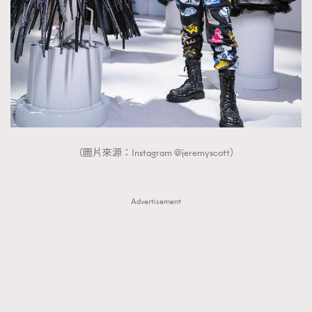
About us
Collaboration Opportunity
Disclaimer
Privacy
New Media Group
|
Madame Figaro editions:
France
|
Greece
|
Japan
|
Portugal
|
Spain
（圖片來源：Instagram @jeremyscott）
Advertisement