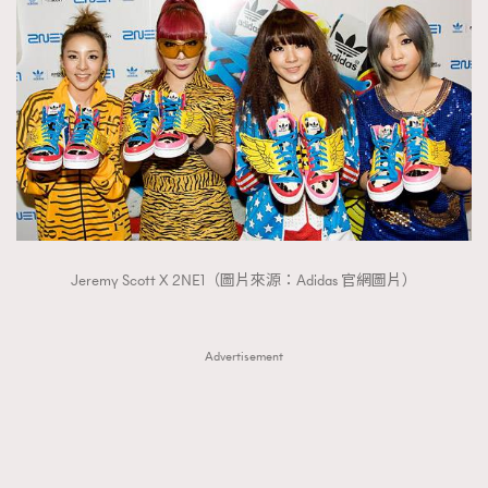
Jeremy Scott X 2NE1（圖片來源：Adidas 官網圖片）
Advertisement