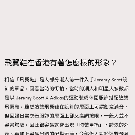
飛翼鞋在香港有著怎麼樣的形象？
相信「飛翼鞋」是大部分潮人第一件入手Jeremy Scott設
計的單品，回看當時的街拍，當時的潮人和明星大多數都
是以 Jeremy Scott X Adidas的運動裝或休閒服飾搭配這雙
飛翼鞋，雖然這雙飛翼鞋在設計的層面上可謂創意滿分，
但回歸日常衣著服飾的層面上卻又高調搶眼，一般人並不
容易駕馭，因此很容易就會出現「時裝車禍」，誇張的外
表、再加上容易出錯的配搭示範，令部份人對於這雙飛翼