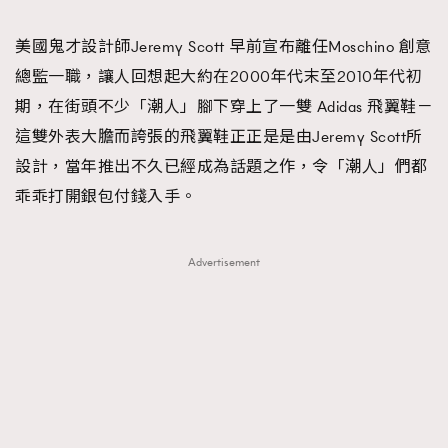
TRENDING
美國鬼才設計師Jeremy Scott 早前宣布離任Moschino 創意
#FigaroExhibition 群星力撐MF X Leung Mo《See
AFrenchMind
3
總監一職，讓人回想起大約在2000年代末至2010年代初
You In My Dream》展覽
DressLikeAParisienne
1
期，在街頭不少「潮人」腳下穿上了一雙 Adidas 飛翼鞋－
EmpowerF
103
這雙外表大膽而誇張的飛翼鞋正正是是由Jeremy Scott所
FashionWeek
191
設計，當年推出不久已經成為話題之作，令「潮人」們都
FigaroAesthetic
308
乖乖打開銀包付錢入手。
FigaroAstrology
416
FigaroBeauty
424
Advertisement
FigaroBeautyRitual
7
FigaroCeleb
547
#FigaroExhibition Wyman 揭曉 Figaro Exhibition
FigaroCinéma
281
第二站！
FigaroDigitalCover
17
FigaroExhibition
12
FigaroExpert
1