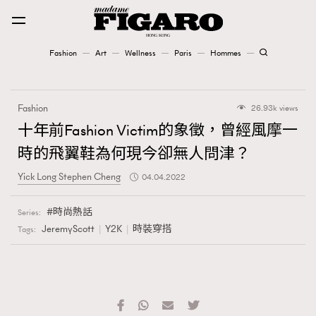
Fashion
Art
Wellness
Paris
Hommes
Fashion
Fashion
26.93k views
Art
十年前Fashion Victim的象徵，曾經風摩一
時的飛翼鞋為何現今卻無人問津？
Wellness
Yick Long Stephen Cheng
04.04.2022
Karena Lam is On Our Cover
時尚熱話
Series:
Paris
JeremyScott
Y2K
時裝穿搭
Tags:
Hommes