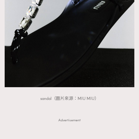
sandal（圖片來源：MIU MIU）
Advertisement