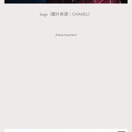
bags（圖片來源：CHANEL）
Advertisement