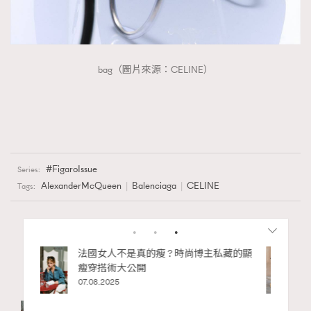
bag（圖片來源：CELINE）
FigaroIssue
Series:
AlexanderMcQueen
Balenciaga
CELINE
Tags:
RELATED
Aesop
Balenciaga
Bottega Veneta