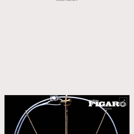
About us
Collaboration Opportunity
Disclaimer
Privacy
New Media Group
|
Madame Figaro editions:
France
|
Greece
|
Japan
|
Portugal
|
Spain