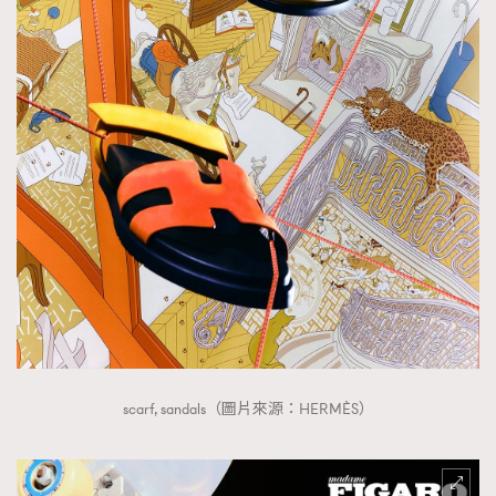
scarf, sandals（圖片來源：HERMÈS）