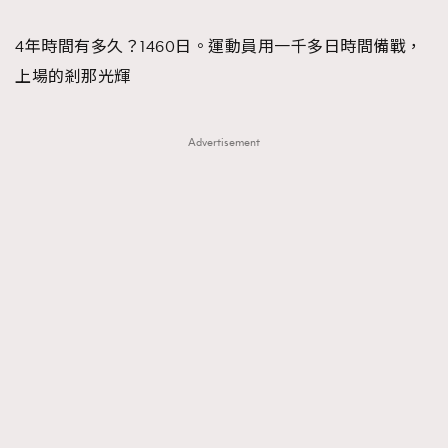
TRENDING
4年時間有多久？1460日。運動員用一千多日時間備戰，
#FigaroExhibition 群星力撐MF X Leung Mo《See
AFrenchMind
3
上場的剎那光輝
You In My Dream》展覽
DressLikeAParisienne
1
EmpowerF
103
Advertisement
FashionWeek
191
FigaroAesthetic
308
FigaroAstrology
416
FigaroBeauty
424
FigaroBeautyRitual
7
FigaroCeleb
547
#FigaroExhibition Wyman 揭曉 Figaro Exhibition
FigaroCinéma
281
第二站！
FigaroDigitalCover
17
FigaroExhibition
12
FigaroExpert
1