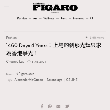
Fashion
Art
Wellness
Paris
Hommes
Fashion
Fashion
3.91k views
Art
1460 Days 4 Years：上場的剎那光輝只求
為香港爭光！
Wellness
Chesney Lau
31.05.2024
Karena Lam is On Our Cover
FigaroIssue
Series:
Paris
AlexanderMcQueen
Balenciaga
CELINE
Tags:
Hommes