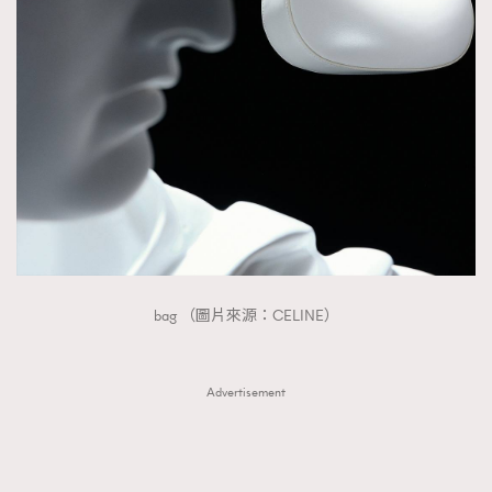
bag （圖片來源：CELINE）
Advertisement