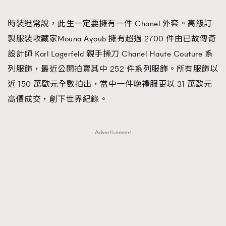
TRENDING
時裝迷常說，此生一定要擁有一件 Chanel 外套。高級訂
#FigaroExhibition 群星力撐MF X Leung Mo《See
AFrenchMind
3
製服裝收藏家Mouna Ayoub 擁有超過 2700 件由已故傳奇
You In My Dream》展覽
DressLikeAParisienne
1
設計師 Karl Lagerfeld 親手操刀 Chanel Haute Couture 系
EmpowerF
103
列服飾，最近公開拍賣其中 252 件系列服飾。所有服飾以
FashionWeek
191
近 150 萬歐元全數拍出，當中一件晚禮服更以 31 萬歐元
FigaroAesthetic
308
高價成交，創下世界紀錄。
FigaroAstrology
416
FigaroBeauty
424
Advertisement
FigaroBeautyRitual
7
FigaroCeleb
547
#FigaroExhibition Wyman 揭曉 Figaro Exhibition
FigaroCinéma
281
第二站！
FigaroDigitalCover
17
FigaroExhibition
12
FigaroExpert
1