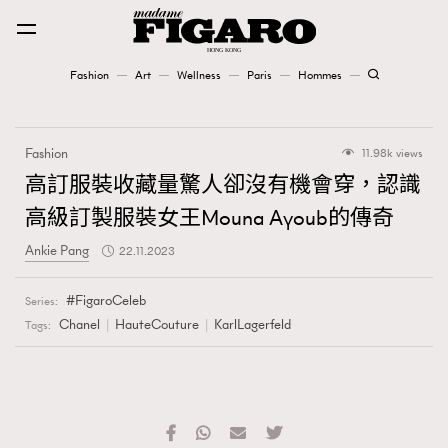
Fashion
Art
Wellness
Paris
Hommes
Fashion
Fashion
11.98k views
Art
高訂服裝收藏量驚人卻沒有機會穿，認識
高級訂製服裝女王Mouna Ayoub的傳奇
Wellness
Ankie Pang
22.11.2023
Karena Lam is On Our Cover
FigaroCeleb
Series:
Paris
Chanel
HauteCouture
KarlLagerfeld
Tags:
Hommes