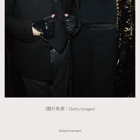
FigaroTalk
48
FigaroWatch
83
Grooming&Fitness
38
HommesFashion
2
HommeStyle
132
NoBagNoLife
349
People
53
#FigaroIssue 專訪陳漢娜Hanna與Takuro｜模特
TheFrenchWay
145
情侶談愛情
VAxChowSangSang
4
WatchesWonder&Beyond
21
WatchesWonder&Beyond
1
向ChanelN°5致敬
1
（圖片來源：Getty Images）
大時代小事情
42
時尚熱話
537
Advertisement
時尚配飾
297