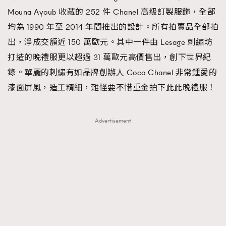
Mouna Ayoub 收藏的 252 件 Chanel 高級訂製服飾，全部
About us
Collaboration Opportunity
Disclaimer
Privacy
均為 1990 年至 2014 年間推出的設計。所有拍賣品全部拍
New Media Group
|
Madame Figaro editions:
France
|
Greece
|
Japan
|
Portugal
|
Spain
出，淨成交額近 150 萬歐元。其中一件由 Lesage 刺繡坊
打造的晚禮服更以超過 31 萬歐元高價售出，創下世界紀
錄。華麗的刺繡有如品牌創辦人 Coco Chanel 非常鍾愛的
漆面屏風，造工精細，難怪要不惜重金拍下此此晚禮服！
Advertisement