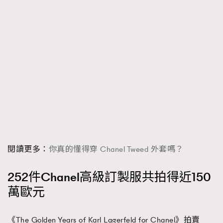
時裝心理學
2
當巨蟹座遇上處女座 Tyson Yoshi x 林家謙
煲劇日常
334
玩物壯志
1
本人已詳閱並同意遵守本文列明條款及細則。 請瀏覽
(
nmg.com.hk/privacy
) 閱讀本公司的私隱政策聲明。
閱讀更多：
你真的懂得穿 Chanel Tweed 外套嗎？
本人願意接收新傳媒集團的最新消息及其他宣傳資訊，本人同意
新傳媒集團使用本人的個人資料於任何推廣用途。
252件Chanel高級訂製服共拍得近150
萬歐元
《The Golden Years of Karl Lagerfeld for Chanel》拍賣