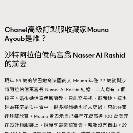
Chanel高級訂製服收藏家Mouna
Ayoub是誰？
沙特阿拉伯億萬富翁 Nasser Al Rashid
的前妻
現年 66 歲的黎巴嫩裔法國商人 Mouna 年僅 22 歲就與沙
特阿拉伯億萬富翁 Nasser Al Rashid 結婚，二人育有 5 個
孩子。婚後她信奉伊斯蘭教，只能穿長袍、戴面紗。這也
是為甚麼是次拍賣中，很多服飾她也從未穿過，只能在家
TRENDING
裡珍藏欣賞。Mouna 曾表示自己每年花費高達 100 萬美元
AFrenchMind
DressLikeAParisienne
在設計師服裝上。婚後享盡豪華富貴，唯獨沒有自由。於
EmpowerF
FashionWeek
FigaroAesthetic