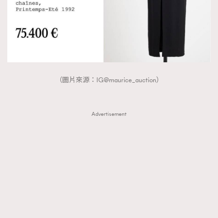
（圖片來源：IG@maurice_auction）
Advertisement