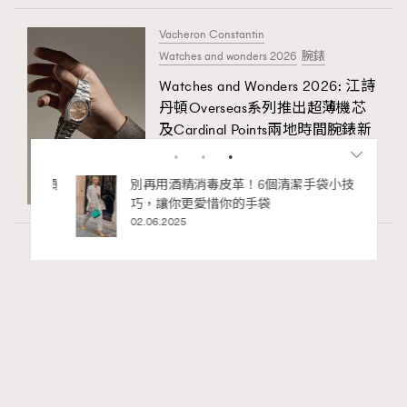
Vacheron Constantin
Watches and wonders 2026
腕錶
Watches and Wonders 2026: 江詩
丹頓Overseas系列推出超薄機芯
及Cardinal Points兩地時間腕錶新
作
06.08.2026
私藏的顯
別再用酒精消毒皮革！6個清潔手袋小技
巧，讓你更愛惜你的手袋
02.06.2025
Fashion
1.57k views
Watches and Wonders 2026: CHANEL全新
RECOMMENDED
Mademoiselle Privé Bouton Lion獅子系列戒指
錶與長頸鏈錶