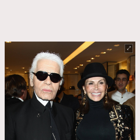
FigaroFrancais
41
FigaroGadget
1
FigaroHealth
647
FigaroHub
128
FigaroIcon
68
法國五月French May專訪四位香港文藝代表
FigaroInsight
156
FigaroIssue
271
FigaroJewellery
87
FigaroLifestyle
230
FigaroLove
89
FigaroMasterclass
20
FigaroMusic
90
FigaroStyle
89
#FigaroIssue 容祖兒封面專訪｜追逐歌手夢
FigaroSubculture
14