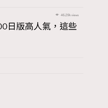
46.29k views
$2000日版高人氣，這些
416
FigaroAstrology
424
FigaroBeauty
7
FigaroBeautyRitual
547
FigaroCeleb
281
FigaroCinéma
17