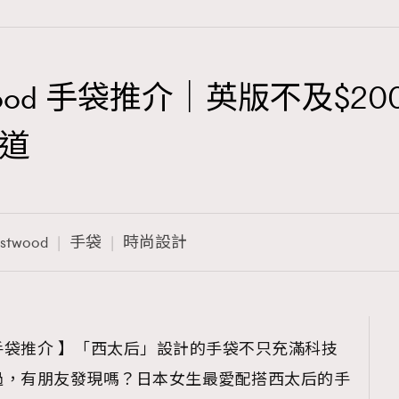
Westwood 手袋推介｜英版不及
TRENDING
道
3
AFrenchMind
1
DressLikeAParisienne
estwood
手袋
時尚設計
103
EmpowerF
191
FashionWeek
308
FigaroAesthetic
stwood 手袋推介 】「西太后」設計的手袋不只充滿科技
過，有朋友發現嗎？日本女生最愛配搭西太后的手