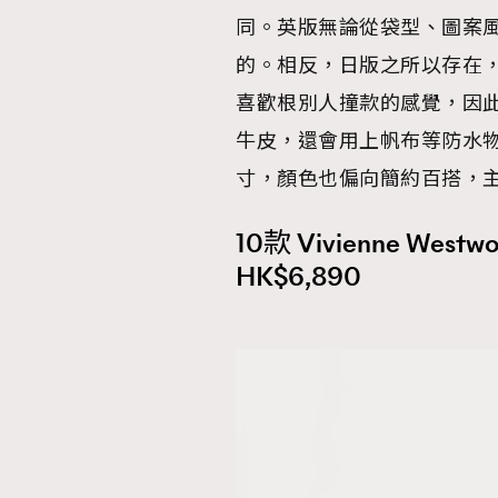
同。英版無論從袋型、圖案
的。相反，日版之所以存在
喜歡根別人撞款的感覺，因
本人已詳閱並同意遵守本文列明條款及細則。 請瀏
牛皮，還會用上帆布等防水
公司的私隱政策聲明。
寸，顏色也偏向簡約百搭，
本人願意接收新傳媒集團的最新消息及其他宣傳
本人的個人資料於任何推廣用途。
10款 Vivienne West
HK$6,890