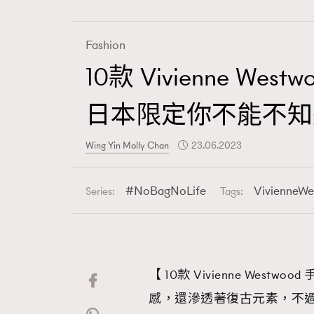
Fashion
10款 Vivienne 
Fashion
日本限定你不能不知
Art
Wing Yin Molly Chan
23.06.2023
NoBagNoLife
VivienneW
Series:
Tags:
Wellness
【 10款 Vivienne We
Paris
感，還滲透著復古元素，不