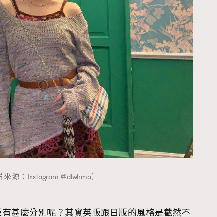
TRENDING
ressLikeAParisienne
Empower
FigaroAesthetic
源：Instagram @dlwlrma）
版有甚麼分別呢？其實英版跟日版的風格是截然不