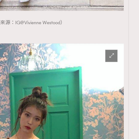
源：IG@Vivienne Westood）