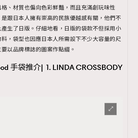
風格、材質也偏向色彩鮮豔，而且充滿創玩味性
，是跟日本人擁有崇高的民族優越感有關，他們不
此產生了日版。仔細地看，日版的袋款不但採用小
覽(
nmg.com.hk/privacy
) 閱讀本
物料，袋型也因應日本人所需設下不少大容量的尺
主要以品牌標誌的圖案作點綴。
資訊，本人同意新傳媒集團使用
wood 手袋推介| 1. LINDA CROSSBODY