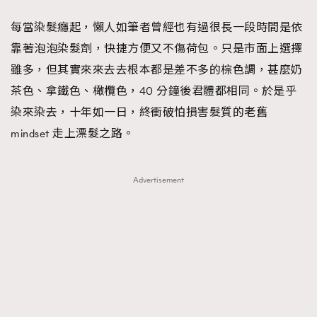
FigaroFrancais
41
每當染髮癮起，懶人如筆者曾經也有過很長一段時間是依
FigaroGadget
1
靠著泡泡染髮劑，快捷方便又不傷荷包。只是市面上選擇
FigaroHealth
647
雖多，但其實來來去去根本都是差不多的棕色調，甚麼奶
FigaroHub
128
茶色、拿鐵色、橄欖色，40 分鐘後君體都相同。於是乎
FigaroIcon
68
染來染去，十年如一日，終衝破怕損害髮質的老舊
法國五月French May專訪四位香港文藝代表
FigaroInsight
156
mindset 走上漂髮之路。
FigaroIssue
271
FigaroJewellery
87
Advertisement
FigaroLifestyle
230
FigaroLove
89
FigaroMasterclass
20
FigaroMusic
90
FigaroStyle
89
#FigaroIssue 容祖兒封面專訪｜追逐歌手夢
FigaroSubculture
14