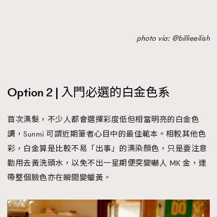
TRENDING
photo via: @billieeilish
AFrenchMind
DressLikeAParisienne
EmpowerF
FashionWeek
FigaroAesthetic
Option 2 | 入門必選的白金色系
首次漂髮，不少人都會選擇彩度低但相當明亮的白金色
調，Sunmi 可謂近期筆者心目中的最佳範本。相較其他色
彩，白金算是比較不易「出事」的漂染顏色，只是要注意
勤用去黃洗頭水，以免不出一星期便突變嚇人 MK 金，連
帶整個臉色亦在瞬間變蠟黃。