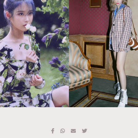
TRENDING
#FigaroExhibition 群星力撐MF X Leung Mo《See
AFrenchMind
3
You In My Dream》展覽
DressLikeAParisienne
1
EmpowerF
103
FashionWeek
191
FigaroAesthetic
308
FigaroAstrology
415
FigaroBeauty
424
FigaroBeautyRitual
7
FigaroCeleb
547
#FigaroExhibition Wyman 揭曉 Figaro Exhibition
FigaroCinéma
281
第二站！
FigaroDigitalCover
17
FigaroExhibition
12
FigaroExpert
1