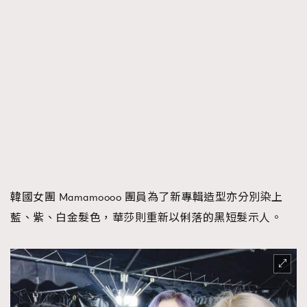
韓國女團 Mamamoooo 團員為了新專輯造型亦分別染上
藍、紫、白金髮色，華莎則重新以俐落的黑短髮示人。