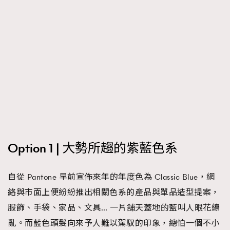
時裝心理學
2
當巨蟹座遇上處女座 Tyson Yoshi x 林家謙
煲劇日常
334
玩物壯志
1
本人已詳閱並同意遵守本文列明條款及細則。 請瀏覽
Option 1 | 大勢所趨的紫藍色系
(
nmg.com.hk/privacy
) 閱讀本公司的私隱政策聲明。
本人願意接收新傳媒集團的最新消息及其他宣傳資訊，本人同意
新傳媒集團使用本人的個人資料於任何推廣用途。
自從 Pantone 早前宣佈來年的年度色為 Classic Blue，網
絡與市面上便紛紛推出相關色系的產品與單品造型提案，
服飾、手袋、家品、文具… 一片舖天蓋地的藍叫人眼花繚
亂。而藍色頭髮向來予人難以駕馭的印象，總怕一個不小