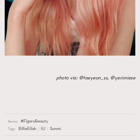
photo via: @taeyeon_ss, @yerimiese
FigaroBeauty
Series:
BillieEilish
IU
Sunmi
Tags: