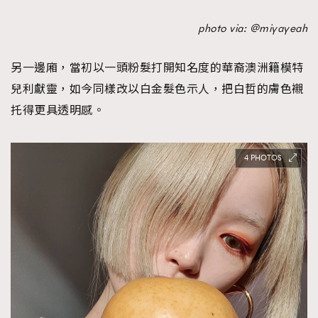
photo via: @miyayeah
另一邊廂，當初以一頭粉髮打開知名度的華裔澳洲籍模特
兒利獻靈，如今同樣改以白金髮色示人，把白哲的膚色襯
托得更具透明感。
4