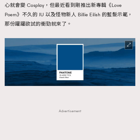
心就會變 Cosplay，但最近看到剛推出新專輯《Love
About us
Collaboration Opportunity
Disclaimer
Privacy
Poem》不久的 IU 以及怪物新人 Billie Eilish 的藍髮示範，
New Media Group
|
Madame Figaro editions:
France
|
Greece
那份躍躍欲試的衝勁就來了。
|
Japan
|
Portugal
|
Spain
Advertisement