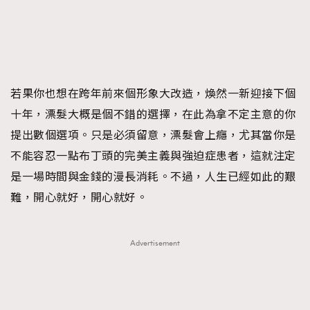
FigaroTalk
48
FigaroWatch
83
Grooming&Fitness
38
HommesFashion
2
HommeStyle
132
若果你也想在跨年前來個形象大改造，煥然一新迎接下個
NoBagNoLife
349
十年，漂髮大概是個不錯的選擇，在此為拿不定主意的你
People
53
提出數個選項。只是必須留意，漂髮會上癮，尤其當你是
#FigaroIssue 專訪陳漢娜Hanna與Takuro｜模特
TheFrenchWay
145
不能容忍一點布丁頭的完美主義與強迫症患者，這就注定
情侶談愛情
VAxChowSangSang
4
是一場時間與金錢的漫長消耗。不過，人生已經如此的艱
WatchesWonder&Beyond
難，開心就好，開心就好。
21
WatchesWonder&Beyond
1
向ChanelN°5致敬
1
Advertisement
大時代小事情
42
時尚熱話
537
時尚配飾
297