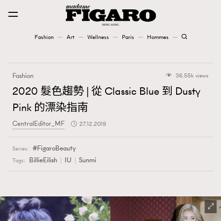
Fashion
Art
Wellness
Paris
Hommes
Fashion
Fashion
36.55k views
Art
2020 髮色趨勢 | 從 Classic Blue 到 Dusty
Pink 的漂染指南
Wellness
CentralEditor_MF
27.12.2019
Karena Lam is On Our Cover
FigaroBeauty
Series:
Paris
BillieEilish
IU
Sunmi
Tags:
Hommes