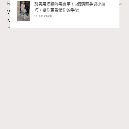
Fashion
130 views
私藏的顯
別再用酒精消毒皮革！6個清潔手袋小技
巧，讓你更愛惜你的手袋
Watches and Wonders 2026: CHANEL全新
02.06.2025
Mademoiselle Privé Bouton Lion獅子系列戒指
錶與長頸鏈錶
Maria Leung
17 hours ago
RECOMMENDED
FigaroIssue
Series:
Chanel
Watchesandwonders2026
腕錶
Tags:
Gabrielle Chanel鍾愛的獅子，既是星座守護符號，亦是她
畢生追求力量與自由的映照。她擅長將具意義的精神圖騰
化作珠寶語言，顛覆傳統時計的呈現方式。今年CHANEL