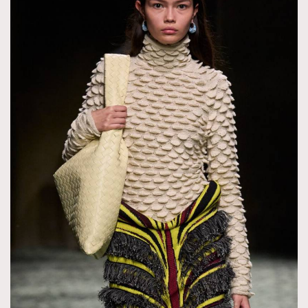
About us
Collaboration Opportunity
Disclaimer
Privacy
New Media Group
|
Madame Figaro editions:
France
|
Greece
|
Japan
|
Portugal
|
Spain