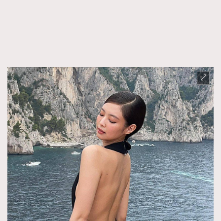
FigaroFrancais
41
FigaroGadget
1
FigaroHealth
647
FigaroHub
128
FigaroIcon
68
法國五月French May專訪四位香港文藝代表
FigaroInsight
156
FigaroIssue
271
FigaroJewellery
87
FigaroLifestyle
230
FigaroLove
89
FigaroMasterclass
20
FigaroMusic
90
FigaroStyle
89
#FigaroIssue 容祖兒封面專訪｜追逐歌手夢
FigaroSubculture
14