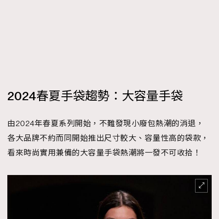
時裝心理學
2
當巨蟹座遇上處女座 Tyson Yoshi x 林家謙
煲劇日常
334
玩物壯志
1
2024春夏手袋趨勢：大容量手袋
由2024年春夏系列開始，不難發現小廢包熱潮的消退，
本人已詳閱並同意遵守本文列明條款及細則。 請瀏覽
各大品牌不約而同開始推出尺寸較大、容量性高的袋款，
(
nmg.com.hk/privacy
) 閱讀本公司的私隱政策聲明。
看來時尚實用兼備的大容量手袋熱潮將一發不可收拾！
本人願意接收新傳媒集團的最新消息及其他宣傳資訊，本人同意
新傳媒集團使用本人的個人資料於任何推廣用途。