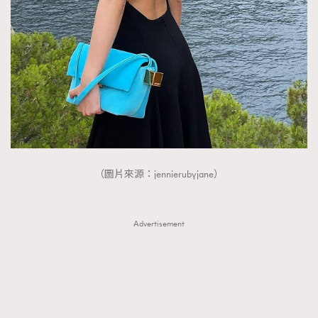
FigaroTalk
48
FigaroWatch
83
Grooming&Fitness
38
HommesFashion
2
HommeStyle
132
NoBagNoLife
349
People
53
#FigaroIssue 專訪陳漢娜Hanna與Takuro｜模特
TheFrenchWay
145
情侶談愛情
（圖片來源：jennierubyjane）
VAxChowSangSang
4
WatchesWonder&Beyond
21
WatchesWonder&Beyond
1
Advertisement
向ChanelN°5致敬
1
大時代小事情
42
時尚熱話
537
時尚配飾
297