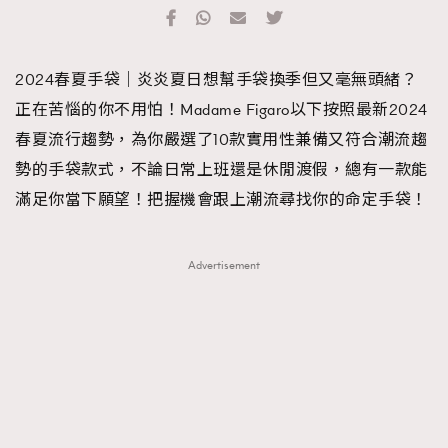
TRENDING
#FigaroExhibition 群星力撐MF X Leung Mo《See
AFrenchMind
3
2024春夏手袋｜炎炎夏日想幫手袋換季但又毫無頭緒？
You In My Dream》展覽
DressLikeAParisienne
1
正在苦惱的你不用怕！Madame Figaro以下按照最新2024
EmpowerF
103
春夏流行趨勢，為你嚴選了10款實用性兼備又符合潮流趨
FashionWeek
191
勢的手袋款式，不論日常上班還是休閒渡假，總有一款能
FigaroAesthetic
308
滿足你當下願望！把握機會跟上潮流尋找你的命定手袋！
FigaroAstrology
416
FigaroBeauty
424
Advertisement
FigaroBeautyRitual
7
FigaroCeleb
547
#FigaroExhibition Wyman 揭曉 Figaro Exhibition
FigaroCinéma
281
第二站！
FigaroDigitalCover
17
FigaroExhibition
12
FigaroExpert
1