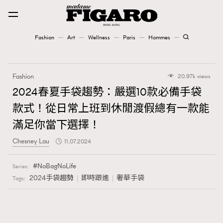
Fashion
Art
Wellness
Paris
Hommes
Fashion
Fashion
20.97k views
Art
2024春夏手袋趨勢：嚴選10款必備手袋
款式！從日常上班到休閒渡假總有一款能
Wellness
滿足你當下選擇！
Karena Lam is On Our Cover
Chesney Lau
11.07.2024
Paris
NoBagNoLife
Series:
2024手袋趨勢
即時跟進
奢華手袋
Tags:
Hommes