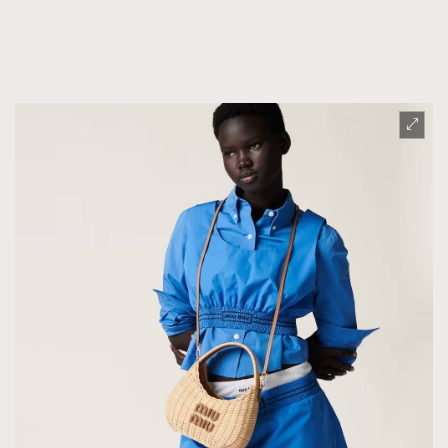
AFrenchMind
DressLikeAParisienne
EmpowerF
FashionWeek
FigaroAesthetic