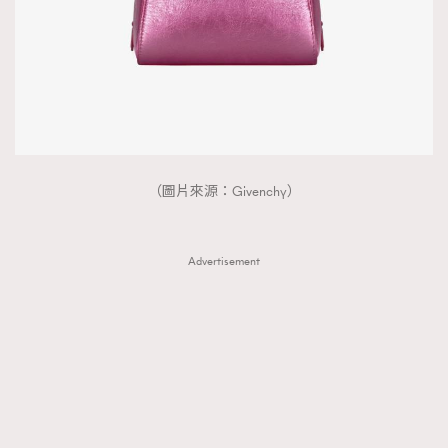
（圖片來源：Givenchy）
Advertisement