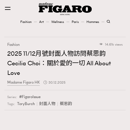
Fashion
Art
Wellness
Paris
Hommes
Fashion
Fashion
14.61k views
Art
2025 11/12月號封面人物訪問蔡思韵
Cecilia Choi：關於愛的一切 All About
Wellness
Love
Karena Lam is On Our Cover
Madame Figaro HK
30.12.2025
Paris
FigaroIssue
Series:
ToryBurch
封面人物
蔡思韵
Tags:
Hommes