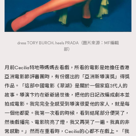
dress TORY BURCH. heels PRADA（圖片來源：MF編輯
部）
月前Cecilia特地帶媽媽去看戲，所看的電影是她擔任香港
亞洲電影節評審團時，有份選出的「亞洲新導演獎」得獎
作品。「這部中國電影《翠湖》是關於一個家庭3代人的
故事。導演卞灼在爺爺過世後，把他的日記改編成劇本並
拍成電影。我完完全全感受到導演很愛他的家人，就是每
一個他都愛。我第一次看的時候，看到結尾部分便哭了，
然後戲播完、電影院亮了燈，我又再哭了一遍。我真的非
常感動。」然而在重看時，Cecilia的心都不在戲上。「我