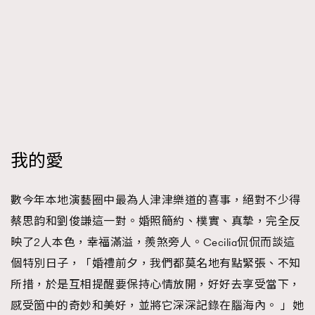
時裝心理學
2
當巨蟹座遇上處女座 Tyson Yoshi x 林家謙
煲劇日常
334
玩物壯志
1
我的愛
本人已詳閱並同意遵守本文列明條款及細則。 請瀏覽
數今年本地演藝圈中最為人津津樂道的喜事，絕對不少得
(
nmg.com.hk/privacy
) 閱讀本公司的私隱政策聲明。
蔡思韵和劉俊謙這一對。婚照簡約、樸實、真摯，完全反
本人願意接收新傳媒集團的最新消息及其他宣傳資訊，本人同意
新傳媒集團使用本人的個人資料於任何推廣用途。
映了2人本色，幸福滿溢，羨煞旁人。Cecilia侃侃而談這
個特別日子，「婚禮前夕，我們都莫名地有點緊張、不知
所措，於是互相提醒要保持心情放開，好好去享受當下，
感受箇中的奇妙和美好，並將它深深記錄在腦海內。 」她