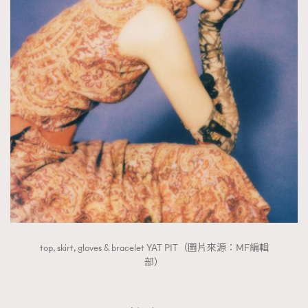
top, skirt, gloves & bracelet YAT PIT（圖片來源：MF編輯
部）