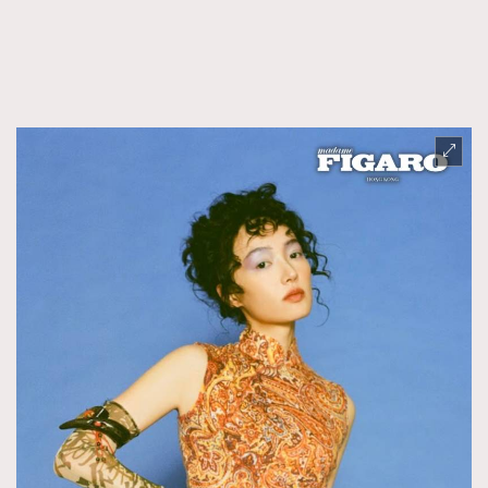
AFrenchMind
DressLikeAParisienne
EmpowerF
FashionWeek
FigaroAesthetic