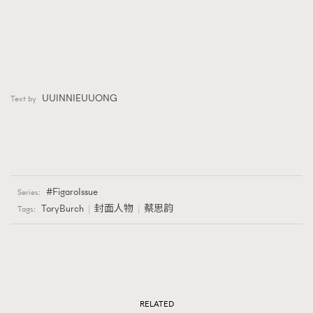
UUINNIEUUONG
Text by
FigaroIssue
Series:
ToryBurch
封面人物
蔡思韵
Tags:
RELATED