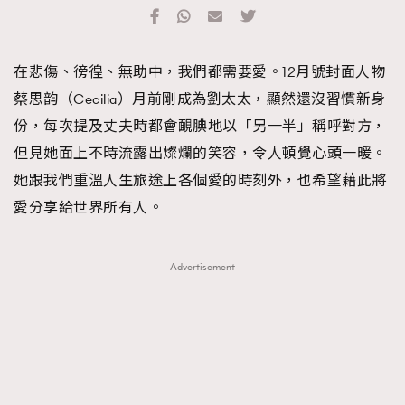
TRENDING
#FigaroExhibition 群星力撐MF X Leung Mo《See
AFrenchMind
3
在悲傷、徬徨、無助中，我們都需要愛。12月號封面人物
You In My Dream》展覽
DressLikeAParisienne
1
蔡思韵（Cecilia）月前剛成為劉太太，顯然還沒習慣新身
EmpowerF
103
份，每次提及丈夫時都會靦腆地以「另一半」稱呼對方，
FashionWeek
191
但見她面上不時流露出燦爛的笑容，令人頓覺心頭一暖。
FigaroAesthetic
308
她跟我們重溫人生旅途上各個愛的時刻外，也希望藉此將
FigaroAstrology
415
愛分享給世界所有人。
FigaroBeauty
424
FigaroBeautyRitual
7
Advertisement
FigaroCeleb
547
#FigaroExhibition Wyman 揭曉 Figaro Exhibition
FigaroCinéma
281
第二站！
FigaroDigitalCover
17
FigaroExhibition
12
FigaroExpert
1