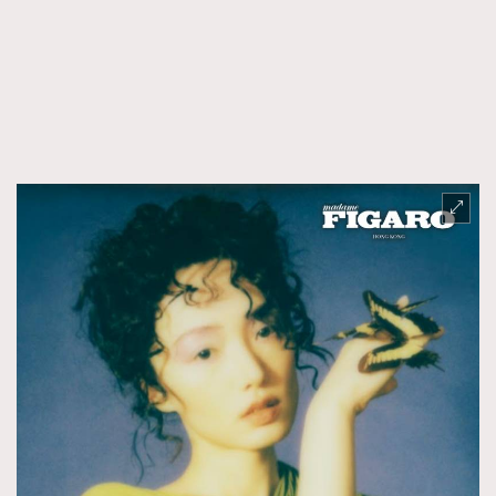
FigaroFrancais
41
FigaroGadget
1
FigaroHealth
647
FigaroHub
128
FigaroIcon
68
法國五月French May專訪四位香港文藝代表
FigaroInsight
156
FigaroIssue
271
FigaroJewellery
87
FigaroLifestyle
230
FigaroLove
89
FigaroMasterclass
20
FigaroMusic
90
FigaroStyle
89
#FigaroIssue 容祖兒封面專訪｜追逐歌手夢
FigaroSubculture
14