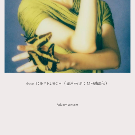
FigaroTalk
48
FigaroWatch
83
Grooming&Fitness
38
HommesFashion
2
HommeStyle
132
NoBagNoLife
349
People
53
#FigaroIssue 專訪陳漢娜Hanna與Takuro｜模特
TheFrenchWay
145
情侶談愛情
VAxChowSangSang
4
dress TORY BURCH（圖片來源：MF編輯部）
WatchesWonder&Beyond
21
WatchesWonder&Beyond
1
向ChanelN°5致敬
1
Advertisement
大時代小事情
42
時尚熱話
537
時尚配飾
297