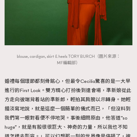
⁠blouse, cardigan, skirt & heels TORY BURCH（圖片來源：
MF編輯部）
婚禮每個環節都刻骨銘心，但最令Cecilia驚喜的是一大早
進行的First Look。雙方精心打扮後到達會場，準新娘從此
方走向彼端背着站的準新郎，輕拍其肩膀以示轉身。她輕
描淡寫地說，就是這麼一個簡單的儀式而已，「但沒料到
我們第一眼對看便不停地哭。事後細問原由，他答道”so
huge”，就是有股很很巨大、神奇的力量，所以我也不知
道怎樣去形容。」可以幻想那一刻的世界像是停頓了，彼