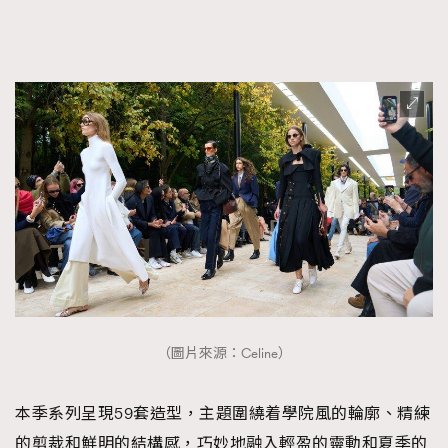
FigaroTalk
48
FigaroWatch
83
Grooming&Fitness
38
HommesFashion
2
HommeStyle
132
NoBagNoLife
349
People
53
#FigaroIssue 專訪陳漢娜Hanna與Takuro｜模特
TheFrenchWay
145
情侶談愛情
VAxChowSangSang
4
WatchesWonder&Beyond
21
WatchesWonder&Beyond
1
向ChanelN°5致敬
1
（圖片來源：Celine）
大時代小事情
42
時尚熱話
537
本季系列呈現59套造型，主題圍繞着學院風的輪廓、精練
時尚配飾
297
的剪裁和鮮明的結構感，巧妙地融入輕盈的靈動和夏季的