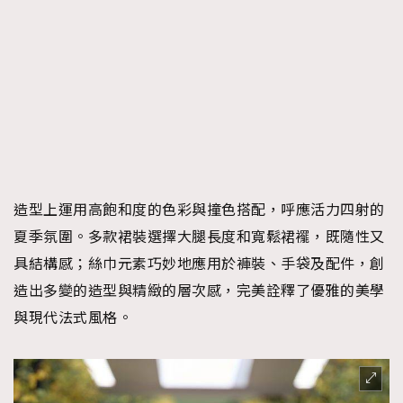
造型上運用高飽和度的色彩與撞色搭配，呼應活力四射的
夏季氛圍。多款裙裝選擇大腿長度和寬鬆裙襬，既隨性又
具結構感；絲巾元素巧妙地應用於褲裝、手袋及配件，創
造出多變的造型與精緻的層次感，完美詮釋了優雅的美學
與現代法式風格。