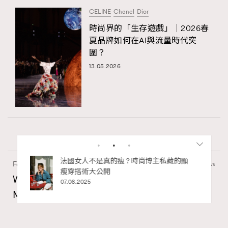
CELINE
Chanel
Dior
時尚界的「生存遊戲」｜2026春
夏品牌如何在AI與流量時代突
圍？
13.05.2026
私藏的顯
別再用酒精消毒皮革！6個清潔手袋小技
Fashion
130 views
巧，讓你更愛惜你的手袋
Watches and Wonders 2026: CHANEL全新
02.06.2025
Mademoiselle Privé Bouton Lion獅子系列戒指
錶與長頸鏈錶
Maria Leung
06.08.2026