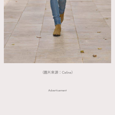
TRENDING
AFrenchMind
DressLikeAParisienne
EmpowerF
FashionWeek
FigaroAesthetic
（圖片來源：Celine）
Advertisement