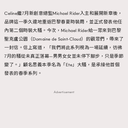
TRENDING
Celine繼7月新創意總監Michael Rider入主和展開新章後，
#FigaroExhibition 群星力撐MF X Leung Mo《See
AFrenchMind
3
品牌這一季久違地重返巴黎春夏時裝周，並正式發表他任
You In My Dream》展覽
DressLikeAParisienne
1
內第二個時裝大騷。今次，Michael Rider給一眾來到巴黎
EmpowerF
103
聖克盧公園（Domaine de Saint-Cloud）的觀眾們，帶來了
FashionWeek
191
一封信。信上寫道，「我們將此系列視為一場延續，彷彿
FigaroAesthetic
308
7月的騷從未真正落幕—男男女女並未停下腳步，只是季節
FigaroAstrology
416
變了。」顧名思義本季名為「Ete」大騷，是承接他首個
FigaroBeauty
424
發表的春季系列。
FigaroBeautyRitual
7
FigaroCeleb
547
Advertisement
#FigaroExhibition Wyman 揭曉 Figaro Exhibition
FigaroCinéma
281
第二站！
FigaroDigitalCover
17
FigaroExhibition
12
FigaroExpert
1