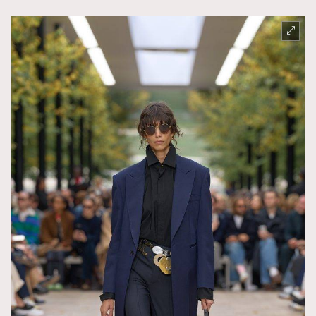
About us
Collaboration Opportunity
Disclaimer
Privacy
New Media Group
|
Madame Figaro editions:
France
|
Greece
|
Japan
|
Portugal
|
Spain