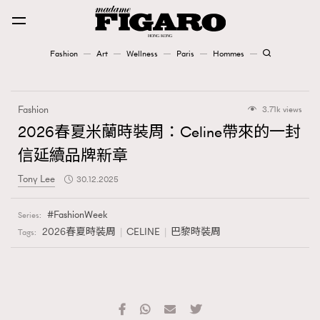
Fashion
Art
Wellness
Paris
Hommes
Fashion
Fashion
3.71k views
Art
2026春夏米蘭時裝周：Celine帶來的一封
信延續品牌新章
Wellness
Tony Lee
30.12.2025
Karena Lam is On Our Cover
FashionWeek
Series:
Paris
2026春夏時裝周
CELINE
巴黎時裝周
Tags:
Hommes