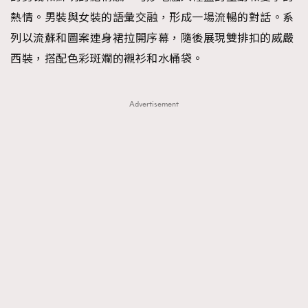
時裝心理學
2
熱情。男裝與女裝的語彙交融，形成一場流暢的對話。系
當巨蟹座遇上處女座 Tyson Yoshi x 林家謙
煲劇日常
334
列以流蘇和圖案連身裙拉開序幕，隨後展現雙排扣的威嚴
玩物壯志
西裝，搭配色彩斑斕的襯衫和水桶袋。
1
Advertisement
本人已詳閱並同意遵守本文列明條款及細則。 請瀏覽
(
nmg.com.hk/privacy
) 閱讀本公司的私隱政策聲明。
本人願意接收新傳媒集團的最新消息及其他宣傳資訊，本人同意
新傳媒集團使用本人的個人資料於任何推廣用途。