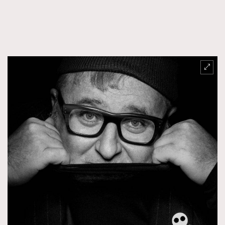
FigaroFrancais
41
FigaroGadget
1
FigaroHealth
647
FigaroHub
128
FigaroIcon
68
法國五月French May專訪四位香港文藝代表
FigaroInsight
156
FigaroIssue
271
FigaroJewellery
87
FigaroLifestyle
230
FigaroLove
89
FigaroMasterclass
20
FigaroMusic
90
FigaroStyle
89
#FigaroIssue 容祖兒封面專訪｜追逐歌手夢
FigaroSubculture
14