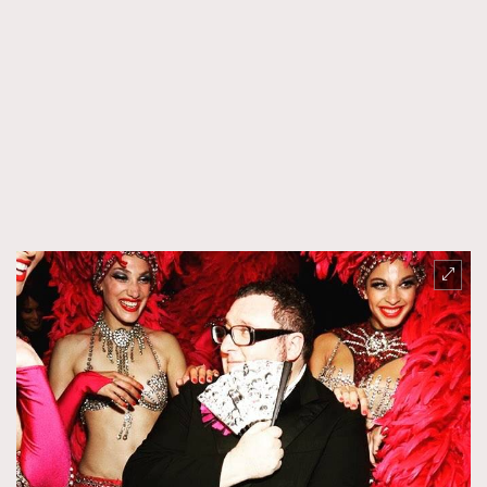
TRENDING
AFrenchMind
DressLikeAParisienne
EmpowerF
FashionWeek
FigaroAesthetic