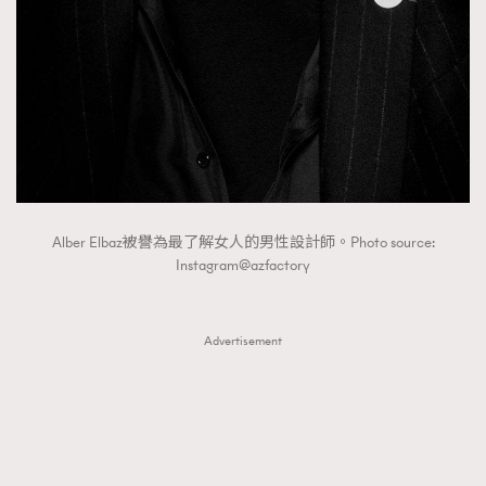
FigaroTalk
48
FigaroWatch
83
Grooming&Fitness
38
HommesFashion
2
HommeStyle
132
NoBagNoLife
349
People
53
#FigaroIssue 專訪陳漢娜Hanna與Takuro｜模特
TheFrenchWay
145
Alber Elbaz被譽為最了解女人的男性設計師。Photo source:
情侶談愛情
Instagram@azfactory
VAxChowSangSang
4
WatchesWonder&Beyond
21
WatchesWonder&Beyond
Advertisement
1
向ChanelN°5致敬
1
大時代小事情
42
時尚熱話
537
時尚配飾
297