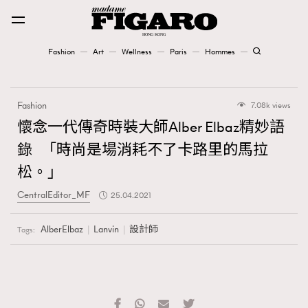
Fashion
Art
Wellness
Paris
Hommes
Fashion
Fashion
7.08k views
Art
懷念一代傳奇時裝大師Alber Elbaz精妙語
錄 「時尚是場消耗不了卡路里的馬拉
Wellness
松。」
Karena Lam is On Our Cover
CentralEditor_MF
25.04.2021
Paris
AlberElbaz
Lanvin
設計師
Tags:
Hommes