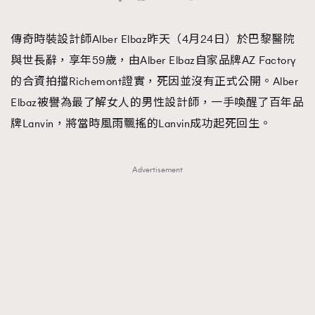
TRENDING
傳奇時裝設計師Alber Elbaz昨天（4月24日）於巴黎醫院
#FigaroExhibition 群星力撐MF X Leung Mo《See
AFrenchMind
3
與世長辭，享年59歲，由Alber Elbaz自家品牌AZ Factory
You In My Dream》展覽
DressLikeAParisienne
1
的合資拍擋Richemont證實，死因並沒有正式公開。Alber
EmpowerF
103
Elbaz被譽為最了解女人的男性設計師，一手喚醒了百年品
FashionWeek
191
牌Lanvin，將當時風雨飄搖的Lanvin成功起死回生。
FigaroAesthetic
308
FigaroAstrology
416
Advertisement
FigaroBeauty
424
FigaroBeautyRitual
7
FigaroCeleb
547
#FigaroExhibition Wyman 揭曉 Figaro Exhibition
FigaroCinéma
281
第二站！
FigaroDigitalCover
17
FigaroExhibition
12
FigaroExpert
1