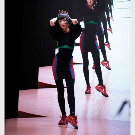
About us
Collaboration Opportunity
Disclaimer
Privacy
New Media Group
|
Madame Figaro editions:
France
|
Greece
|
Japan
|
Portugal
|
Spain