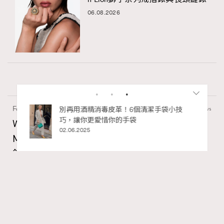
06.08.2026
Fashion
1.57k views
私藏的顯
別再用酒精消毒皮革！6個清潔手袋小技
巧，讓你更愛惜你的手袋
Watches and Wonders 2026: CHANEL全新
02.06.2025
Mademoiselle Privé Bouton Lion獅子系列戒指
錶與長頸鏈錶
Maria Leung
06.08.2026
RECOMMENDED
FigaroIssue
Series:
Chanel
Watchesandwonders2026
腕錶
Tags: