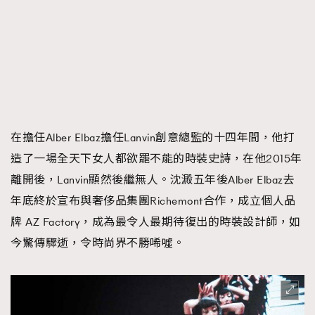
時裝心理學
2
當巨蟹座遇上處女座 Tyson Yoshi x 林家謙
煲劇日常
334
玩物壯志
1
在擔任Alber Elbaz擔任Lanvin創意總監的十四年間，他打
造了一場全天下女人都欲罷不能的時裝史詩，在他2015年
離開後，Lanvin顯然後繼無人。沈澱五年後Alber Elbaz去
本人已詳閱並同意遵守本文列明條款及細則。 請瀏覽
年底終於宣布與奢侈品集團Richemont合作，成立個人品
(
nmg.com.hk/privacy
) 閱讀本公司的私隱政策聲明。
牌 AZ Factory，成為最令人最期待復出的時裝設計師，如
本人願意接收新傳媒集團的最新消息及其他宣傳資訊，本人同意
新傳媒集團使用本人的個人資料於任何推廣用途。
今驚傳驟逝，令時尚界不勝唏噓。