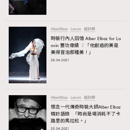
TRENDING
#FigaroExhibition 群星力撐MF X Leung Mo《See
AFrenchMind
3
You In My Dream》展覽
DressLikeAParisienne
1
AlberElbaz
Lanvin
設計師
EmpowerF
103
時裝行內人回憶 Alber Elbaz for La
TRENDING
nvin 豐功偉績 ：「他創造的美是
FashionWeek
191
AFrenchMind
DressLikeAParisienne
美得冒泡那種美！」
FigaroAesthetic
308
EmpowerF
FashionWeek
FigaroAesthetic
26.04.2021
FigaroAstrology
416
FigaroBeauty
424
FigaroBeautyRitual
7
FigaroCeleb
547
#FigaroExhibition Wyman 揭曉 Figaro Exhibition
AlberElbaz
Lanvin
設計師
FigaroCinéma
281
第二站！
懷念一代傳奇時裝大師Alber Elbaz
FigaroDigitalCover
17
精妙語錄 「時尚是場消耗不了卡
FigaroExhibition
12
路里的馬拉松。」
FigaroExpert
1
25.04.2021