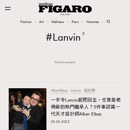
Fashion
Art
Wellness
Paris
Hommes
Fashion
Lanvin
3
Art
Advertisement
Wellness
Karena Lam is On Our Cover
Paris
AlberElbaz
Lanvin
設計師
一手令Lanvin起死回生，也曾是老
佛爺的熱門繼承人？5件事認識一
Hommes
代天才設計師Alber Elbaz
25.04.2022