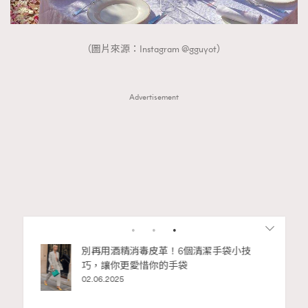
（圖片來源：Instagram @gguyot）
Advertisement
RECOMMENDED