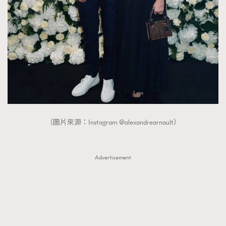
AFrenchMind
DressLikeAParisienne
EmpowerF
FashionWeek
FigaroAesthetic
（圖片來源：Instagram @alexandrearnault）
Advertisement