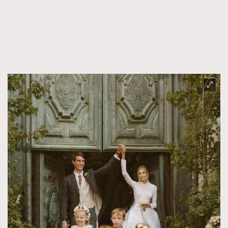
FigaroTalk
48
FigaroWatch
83
Grooming&Fitness
38
HommesFashion
2
HommeStyle
132
NoBagNoLife
349
People
53
#FigaroIssue 專訪陳漢娜Hanna與Takuro｜模特
TheFrenchWay
145
情侶談愛情
VAxChowSangSang
4
WatchesWonder&Beyond
21
WatchesWonder&Beyond
1
向ChanelN°5致敬
1
大時代小事情
42
時尚熱話
537
時尚配飾
297