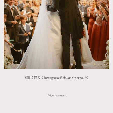
About us
Collaboration Opportunity
Disclaimer
Privacy
New Media Group
|
Madame Figaro editions:
France
|
Greece
|
Japan
|
Portugal
|
Spain
（圖片來源：Instagram @alexandrearnault）
Advertisement