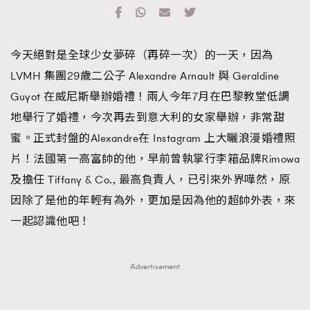
TRENDING
#FigaroExhibition 群星力撐MF X Leung Mo《See
AFrenchMind
3
今天絕對是全球少女夢碎（再碎一次）的一天，因為
You In My Dream》展覽
DressLikeAParisienne
1
LVMH 集團29歲二公子 Alexandre Arnault 與 Geraldine
EmpowerF
103
Guyot 在威尼斯舉辦婚禮！兩人今年7月在巴黎教堂低調
FashionWeek
191
地舉行了婚禮，今次再去到意大利的女家舉辦，非常甜
FigaroAesthetic
308
蜜。正式封盤的Alexandre在 Instagram 上大曬浪漫婚禮照
FigaroAstrology
417
片！法國第一高富帥的他，早前曾執掌行李箱品牌Rimowa
FigaroBeauty
424
及擔任 Tiffany & Co., 最高負責人，已引來外界嘩然，原
FigaroBeautyRitual
7
因除了是他的年輕有為外，更加是因為他的超帥外表，來
FigaroCeleb
547
一起認識他吧！
#FigaroExhibition Wyman 揭曉 Figaro Exhibition
FigaroCinéma
281
第二站！
FigaroDigitalCover
17
Advertisement
FigaroExhibition
12
FigaroExpert
1