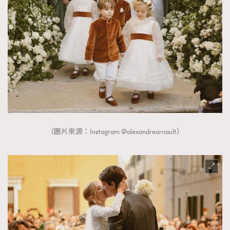
時裝心理學
2
當巨蟹座遇上處女座 Tyson Yoshi x 林家謙
煲劇日常
334
玩物壯志
1
（圖片來源：Instagram @alexandrearnault）
本人已詳閱並同意遵守本文列明條款及細則。 請瀏覽
(
nmg.com.hk/privacy
) 閱讀本公司的私隱政策聲明。
本人願意接收新傳媒集團的最新消息及其他宣傳資訊，本人同意
新傳媒集團使用本人的個人資料於任何推廣用途。