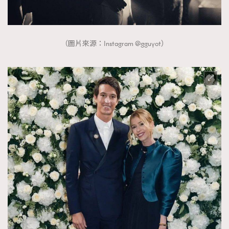
（圖片來源：Instagram @gguyot）
TRENDING