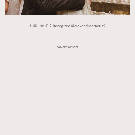
（圖片來源：Instagram @alexandrearnault）
Advertisement