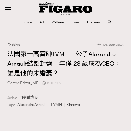
Fashion
Art
Wellness
Paris
Hommes
Fashion
Fashion
120.88k views
Art
法國第一高富帥LVMH二公子Alexandre
Arnault結婚封盤｜年僅 28 歲成為CEO，
Wellness
誰是他的未婚妻？
Karena Lam is On Our Cover
CentralEditor_MF
19.10.2021
Paris
時尚熱話
Series:
AlexandreArnault
LVMH
Rimowa
Tags:
Hommes