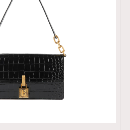
TRENDING
ressLikeAParisienne
Empower
FigaroAesthetic