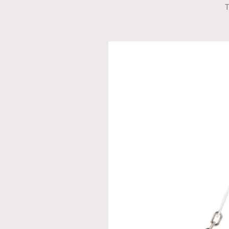
T
本人已詳閱並同意遵守本文列明條款及細則。 請瀏
公司的私隱政策聲明。
本人願意接收新傳媒集團的最新消息及其他宣傳
本人的個人資料於任何推廣用途。