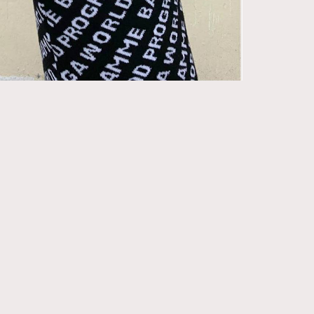
271
FigaroIssue
87
FigaroJewellery
230
FigaroLifestyle
89
FigaroLove
20
FigaroMasterclass
90
FigaroMusic
89
FigaroStyle
14
FigaroSubculture
48
FigaroTalk