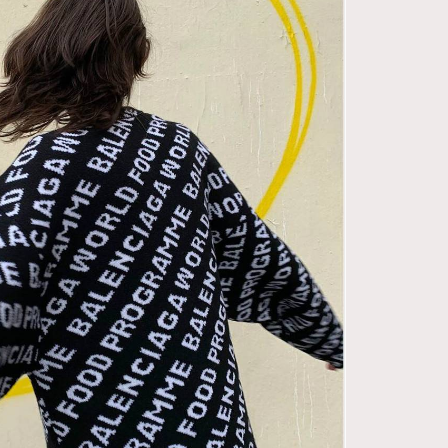
FigaroDigitalCover
12
FigaroExhibition
1
FigaroExpert
41
FigaroFrancais
1
FigaroGadget
647
FigaroHealth
128
FigaroHub
68
FigaroIcon
156
FigaroInsight