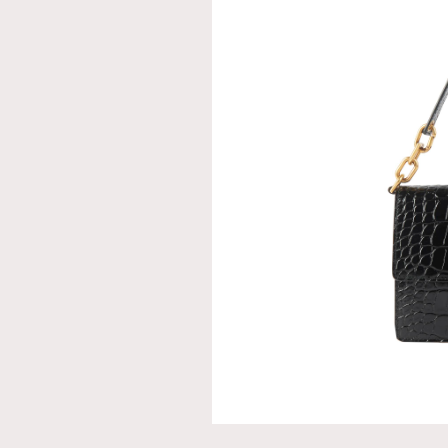
AFrenchMind
D