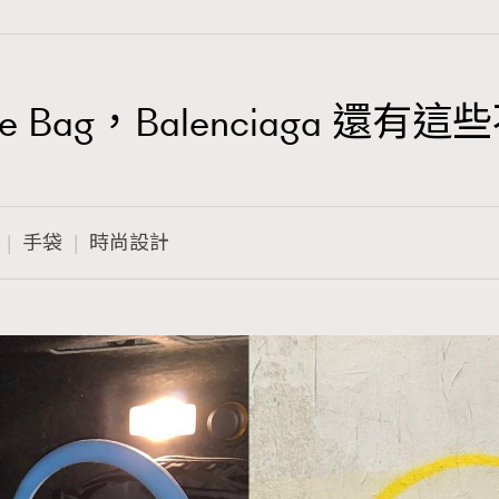
e Bag，Balenciaga 還有這
TRENDING
3
AFrenchMind
手袋
時尚設計
1
DressLikeAParisienne
103
EmpowerF
191
FashionWeek
308
FigaroAesthetic