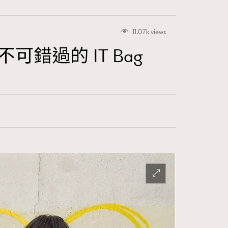
11.07k views
些不可錯過的 IT Bag
416
FigaroAstrology
424
FigaroBeauty
7
FigaroBeautyRitual
547
FigaroCeleb
281
FigaroCinéma
17