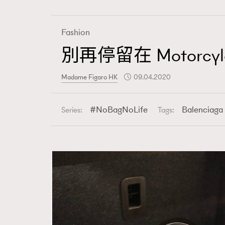
Fashion
別再停留在 Motorcyl
Fashion
Madame Figaro HK
09.04.2020
Art
NoBagNoLife
Balenciaga
Series:
Tags:
Wellness
Paris