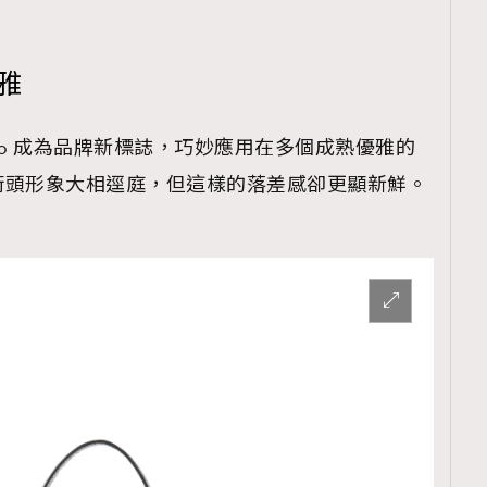
優雅
的 B logo 成為品牌新標誌，巧妙應用在多個成熟優雅的
街頭形象大相逕庭，但這樣的落差感卻更顯新鮮。