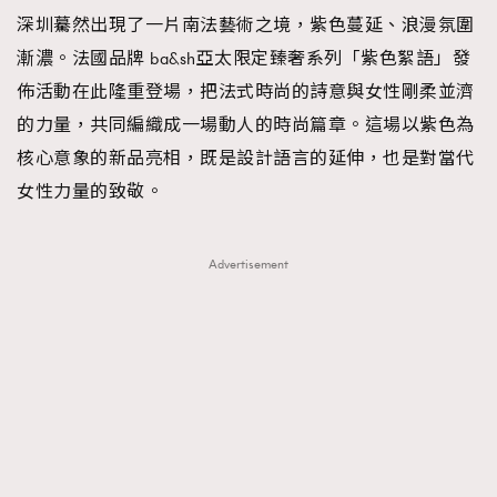
深圳驀然出現了一片南法藝術之境，紫色蔓延、浪漫氛圍
TRENDING
漸濃。法國品牌 ba&sh亞太限定臻奢系列「紫色絮語」發
#FigaroExhibition 群星力撐MF X Leung Mo《See
AFrenchMind
3
佈活動在此隆重登場，把法式時尚的詩意與女性剛柔並濟
You In My Dream》展覽
DressLikeAParisienne
1
的力量，共同編織成一場動人的時尚篇章。這場以紫色為
EmpowerF
103
核心意象的新品亮相，既是設計語言的延伸，也是對當代
FashionWeek
191
女性力量的致敬。
FigaroAesthetic
308
FigaroAstrology
416
Advertisement
FigaroBeauty
424
FigaroBeautyRitual
7
FigaroCeleb
547
#FigaroExhibition Wyman 揭曉 Figaro Exhibition
FigaroCinéma
281
第二站！
FigaroDigitalCover
17
FigaroExhibition
12
FigaroExpert
1