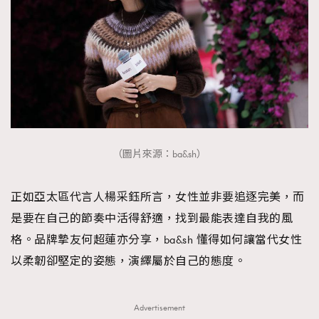
TRENDING
AFrenchMind
DressLikeAParisienne
（圖片來源：ba&sh）
EmpowerF
FashionWeek
FigaroAesthetic
正如亞太區代言人楊采鈺所言，女性並非要追逐完美，而
是要在自己的節奏中活得舒適，找到最能表達自我的風
格。品牌摯友何超蓮亦分享，ba&sh 懂得如何讓當代女性
以柔韌卻堅定的姿態，演繹屬於自己的態度。
Advertisement