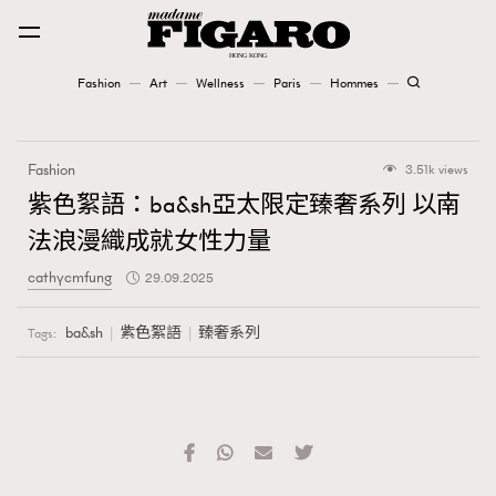
Fashion
Art
Wellness
Paris
Hommes
Fashion
Fashion
3.51k views
Art
紫色絮語：ba&sh亞太限定臻奢系列 以南
法浪漫織成就女性力量
Wellness
cathycmfung
29.09.2025
Karena Lam is On Our Cover
ba&sh
紫色絮語
臻奢系列
Tags:
Paris
Hommes