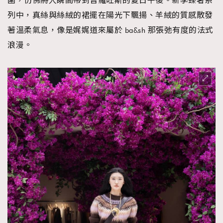
圍，仿佛將人瞬間帶到普羅旺斯的夏日午後。新季臻奢系
時裝心理學
2
列中，真絲與絲絨的裙擺在陽光下飄揚、羊絨的質感散發
當巨蟹座遇上處女座 Tyson Yoshi x 林家謙
煲劇日常
334
著溫柔氣息，像是娓娓道來屬於 ba&sh 那張弛有度的法式
玩物壯志
1
浪漫。
本人已詳閱並同意遵守本文列明條款及細則。 請瀏覽
(
nmg.com.hk/privacy
) 閱讀本公司的私隱政策聲明。
本人願意接收新傳媒集團的最新消息及其他宣傳資訊，本人同意
新傳媒集團使用本人的個人資料於任何推廣用途。