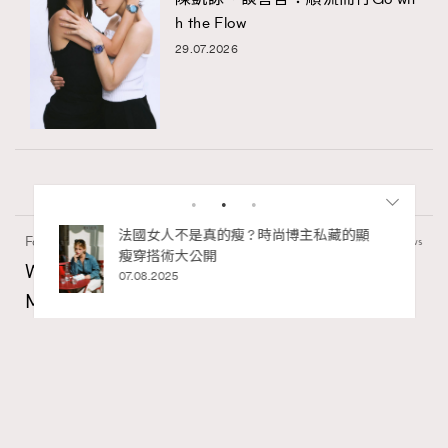
h the Flow
29.07.2026
私藏的顯
別再用酒精消毒皮革！6個清潔手袋小技
Fashion
130 views
巧，讓你更愛惜你的手袋
Watches and Wonders 2026: CHANEL全新
02.06.2025
Mademoiselle Privé Bouton Lion獅子系列戒指
錶與長頸鏈錶
Maria Leung
06.08.2026
RECOMMENDED
FigaroIssue
Series:
Chanel
Watchesandwonders2026
腕錶
Tags: