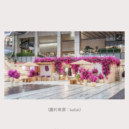
FigaroFrancais
41
FigaroGadget
1
FigaroHealth
647
FigaroHub
128
FigaroIcon
68
法國五月French May專訪四位香港文藝代表
FigaroInsight
156
FigaroIssue
271
FigaroJewellery
87
FigaroLifestyle
230
FigaroLove
89
FigaroMasterclass
20
FigaroMusic
90
（圖片來源：ba&sh）
FigaroStyle
89
#FigaroIssue 容祖兒封面專訪｜追逐歌手夢
FigaroSubculture
14