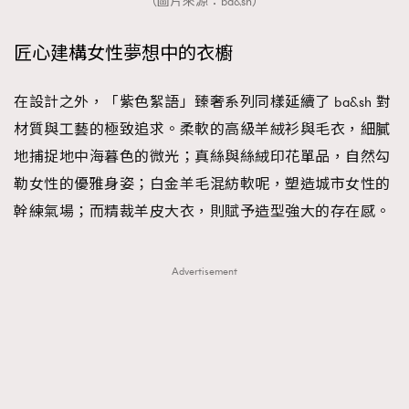
（圖片來源：ba&sh）
匠心建構女性夢想中的衣櫥
在設計之外，「紫色絮語」臻奢系列同樣延續了 ba&sh 對
材質與工藝的極致追求。柔軟的高級羊絨衫與毛衣，細膩
地捕捉地中海暮色的微光；真絲與絲絨印花單品，自然勾
勒女性的優雅身姿；白金羊毛混紡軟呢，塑造城市女性的
幹練氣場；而精裁羊皮大衣，則賦予造型強大的存在感。
Advertisement