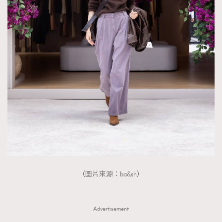
About us
Collaboration Opportunity
Disclaimer
Privacy
New Media Group
|
Madame Figaro editions:
France
|
Greece
|
Japan
|
Portugal
|
Spain
（圖片來源：ba&sh）
Advertisement