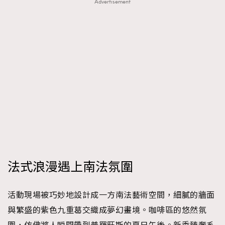
FigaroTalk
Advertisement
48
FigaroWatch
83
Grooming&Fitness
38
HommesFashion
2
HommeStyle
132
NoBagNoLife
349
People
53
#FigaroIssue 專訪陳漢娜Hanna與Takuro｜模特
TheFrenchWay
145
情侶談愛情
VAxChowSangSang
4
WatchesWonder&Beyond
21
WatchesWonder&Beyond
1
法式浪漫遇上南法氛圍
向ChanelN°5致敬
1
大時代小事情
42
活動現場被巧妙地設計成一方南法藝術空間，細膩的牆面
時尚熱話
537
與繁盛的紫色九重葛交織成夢幻畫境。咖啡區的悠然氛
時尚配飾
297