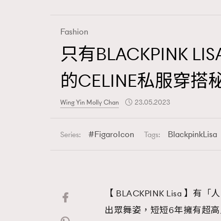
Fashion
只有BLACKPINK
Fashion
的CELINE私服穿搭
Art
Wing Yin Molly Chan
23.05.2023
FigaroIcon
BlackpinkLisa
Series:
Tags:
Wellness
【 BLACKPINK Lisa 】
Paris
出眾舞姿，短短6年擁有超高