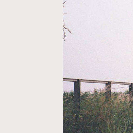
AFrenchMind
D