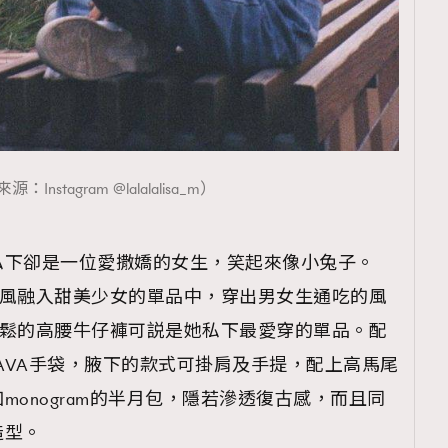
覽(
nmg.com.hk/privacy
) 閱讀本
資訊，本人同意新傳媒集團使用
：Instagram @lalalalisa_m）
私下卻是一位愛撒嬌的女生，笑起來像小兔子。
男孩風融入甜美少女的單品中，穿出男女生通吃的風
，寬鬆的高腰牛仔褲可説是她私下最愛穿的單品。配
E帆布AVA手袋，腋下的款式可掛肩及手提，配上高馬尾
onogram的半月包，隱若滲透復古感，而且同
造型。