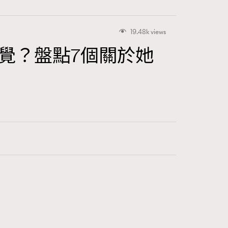
19.48k views
的感覺？盤點7個關於她
416
FigaroAstrology
424
FigaroBeauty
7
FigaroBeautyRitual
547
FigaroCeleb
281
FigaroCinéma
17