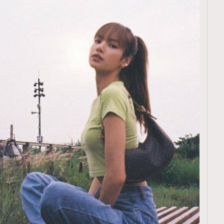
TRENDING
ressLikeAParisienne
Empower
FigaroAesthetic