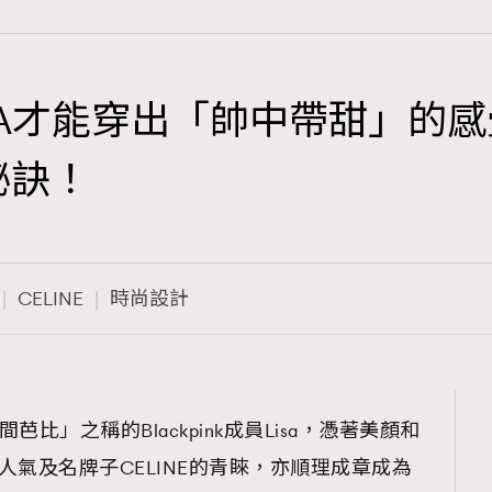
 LISA才能穿出「帥中帶甜」
TRENDING
秘訣！
3
AFrenchMind
1
DressLikeAParisienne
CELINE
時尚設計
103
EmpowerF
191
FashionWeek
308
FigaroAesthetic
有「人間芭比」之稱的Blackpink成員Lisa，憑著美顏和
人氣及名牌子CELINE的青睞，亦順理成章成為