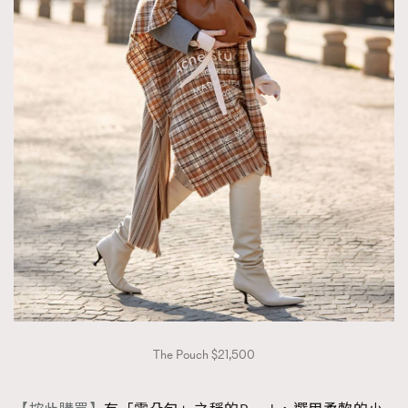
About us
Collaboration Opportunity
Disclaimer
Privacy
New Media Group
|
Madame Figaro editions:
France
|
Greece
|
Japan
|
Portugal
|
Spain
The Pouch $21,500