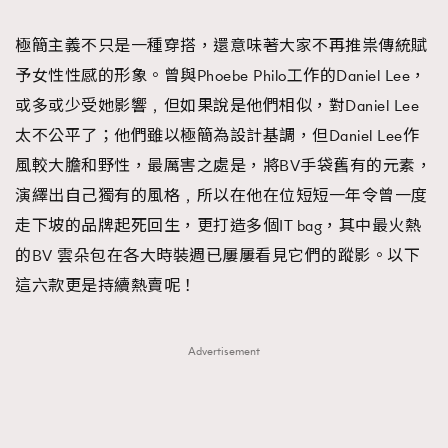
FigaroTalk
48
FigaroWatch
83
極簡主義不只是一種穿搭，還意味著大家不再推祟傳統賦
Grooming&Fitness
38
予女性性感的形象。曾與Phoebe Philo工作的Daniel Lee，
HommesFashion
2
或多或少受她影響﹐但如果說是他們相似，對Daniel Lee
HommeStyle
132
太不公平了；他們雖以極簡為設計基調，但Daniel Lee作
NoBagNoLife
349
風較大膽和野性，最厲害之處是，將BV手袋舊有的元素，
People
53
演繹出自己獨有的風格﹐所以在他在位短短一年令曾一度
#FigaroIssue 專訪陳漢娜Hanna與Takuro｜模特
TheFrenchWay
145
走下坡的品牌起死回生，更打造多個IT bag，其中最火熱
情侶談愛情
VAxChowSangSang
4
的BV 雲朵包在各大時裝週已屢屢看見它們的蹤影。以下
WatchesWonder&Beyond
這六款更是持續熱賣呢！
21
WatchesWonder&Beyond
1
向ChanelN°5致敬
1
Advertisement
大時代小事情
42
時尚熱話
537
時尚配飾
297