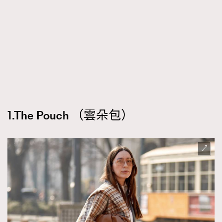
時裝心理學
2
當巨蟹座遇上處女座 Tyson Yoshi x 林家謙
煲劇日常
334
玩物壯志
1
1.The Pouch （雲朵包）
本人已詳閱並同意遵守本文列明條款及細則。 請瀏覽
(
nmg.com.hk/privacy
) 閱讀本公司的私隱政策聲明。
本人願意接收新傳媒集團的最新消息及其他宣傳資訊，本人同意
新傳媒集團使用本人的個人資料於任何推廣用途。