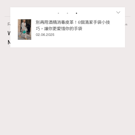
私藏的顯
別再用酒精消毒皮革！6個清潔手袋小技
Fashion
130 views
巧，讓你更愛惜你的手袋
Watches and Wonders 2026: CHANEL全新
02.06.2025
Mademoiselle Privé Bouton Lion獅子系列戒指
錶與長頸鏈錶
Maria Leung
06.08.2026
RECOMMENDED
FigaroIssue
Series:
Chanel
Watchesandwonders2026
腕錶
Tags:
Gabrielle Chanel鍾愛的獅子，既是星座守護符號，亦是她