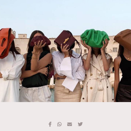
TRENDING
#FigaroExhibition 群星力撐MF X Leung Mo《See
AFrenchMind
3
You In My Dream》展覽
DressLikeAParisienne
1
EmpowerF
103
FashionWeek
191
FigaroAesthetic
308
FigaroAstrology
416
FigaroBeauty
424
FigaroBeautyRitual
7
FigaroCeleb
547
#FigaroExhibition Wyman 揭曉 Figaro Exhibition
FigaroCinéma
281
第二站！
FigaroDigitalCover
17
FigaroExhibition
12
FigaroExpert
1