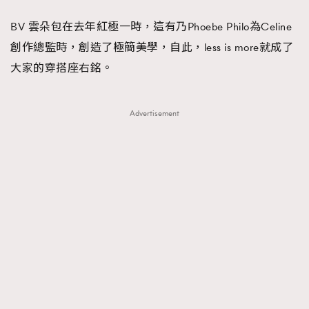
FigaroFrancais
41
BV 雲朵包在去年紅極一時，這有乃Phoebe Philo為Celine
FigaroGadget
1
創作總監時，創造了極簡美學，自此，less is more就成了
FigaroHealth
647
大家的穿搭座右銘。
FigaroHub
128
FigaroIcon
68
法國五月French May專訪四位香港文藝代表
Advertisement
FigaroInsight
156
FigaroIssue
271
FigaroJewellery
87
FigaroLifestyle
230
FigaroLove
89
FigaroMasterclass
20
FigaroMusic
90
FigaroStyle
89
#FigaroIssue 容祖兒封面專訪｜追逐歌手夢
FigaroSubculture
14