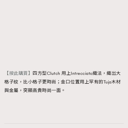
【按此購買】
四方型Clutch 用上Intrecciato織法，織出大
格子紋，比小格子更時尚；金口位置用上罕有的Tuja木材
與金屬，突顯高貴時尚一面。