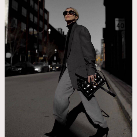
TRENDING
AFrenchMind
DressLikeAParisienne
EmpowerF
FashionWeek
FigaroAesthetic