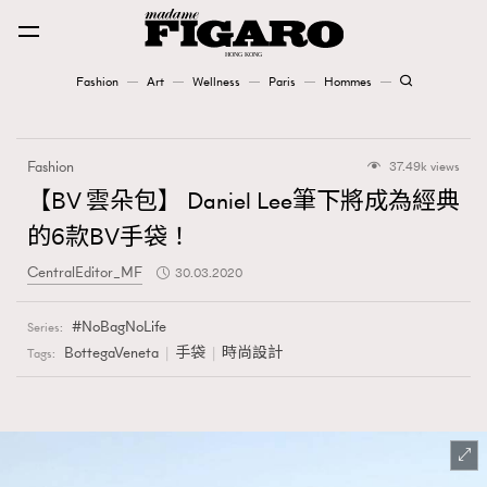
Fashion
Art
Wellness
Paris
Hommes
Fashion
Fashion
37.49k views
Art
【BV 雲朵包】 Daniel Lee筆下將成為經典
的6款BV手袋！
Wellness
CentralEditor_MF
30.03.2020
Karena Lam is On Our Cover
NoBagNoLife
Series:
Paris
BottegaVeneta
手袋
時尚設計
Tags:
Hommes