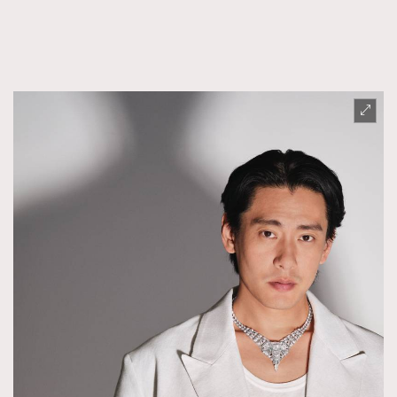
FigaroFrancais
41
FigaroGadget
1
FigaroHealth
647
FigaroHub
128
FigaroIcon
68
法國五月French May專訪四位香港文藝代表
FigaroInsight
156
FigaroIssue
271
FigaroJewellery
87
FigaroLifestyle
230
FigaroLove
89
FigaroMasterclass
20
FigaroMusic
90
FigaroStyle
89
#FigaroIssue 容祖兒封面專訪｜追逐歌手夢
FigaroSubculture
14