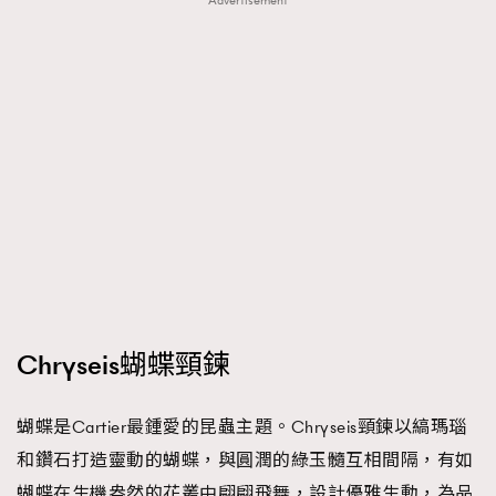
Advertisement
Chryseis蝴蝶頸鍊
蝴蝶是Cartier最鍾愛的昆蟲主題。Chryseis頸鍊以縞瑪瑙
和鑽石打造靈動的蝴蝶，與圓潤的綠玉髓互相間隔，有如
蝴蝶在生機盎然的花叢中翩翩飛舞，設計優雅生動，為品