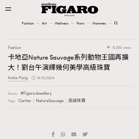
Fashion
Art
Wellness
Paris
Hommes
Fashion
Fashion
6.28k views
Art
卡地亞Nature Sauvage系列動物王國再擴
大！劉台午演繹幾何美學高級珠寶
Wellness
Ankie Pang
16.10.2024
Karena Lam is On Our Cover
FigaroJewellery
Series:
Paris
Cartier
NatureSauvage
高級珠寶
Tags:
Hommes