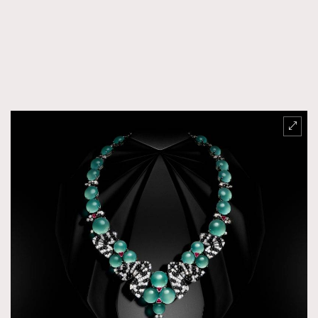
時裝心理學
2
當巨蟹座遇上處女座 Tyson Yoshi x 林家謙
煲劇日常
334
玩物壯志
1
本人已詳閱並同意遵守本文列明條款及細則。 請瀏覽
(
nmg.com.hk/privacy
) 閱讀本公司的私隱政策聲明。
本人願意接收新傳媒集團的最新消息及其他宣傳資訊，本人同意
新傳媒集團使用本人的個人資料於任何推廣用途。