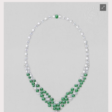
AFrenchMind
DressLikeAParisienne
EmpowerF
FashionWeek
FigaroAesthetic