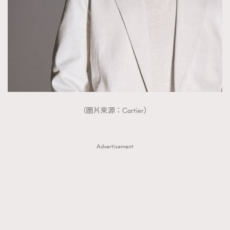
FigaroTalk
48
FigaroWatch
83
Grooming&Fitness
38
HommesFashion
2
HommeStyle
132
NoBagNoLife
349
People
53
#FigaroIssue 專訪陳漢娜Hanna與Takuro｜模特
（圖片來源：Cartier）
TheFrenchWay
145
情侶談愛情
VAxChowSangSang
4
WatchesWonder&Beyond
21
Advertisement
WatchesWonder&Beyond
1
向ChanelN°5致敬
1
大時代小事情
42
時尚熱話
537
時尚配飾
297