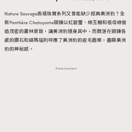
Nature Sauvage高級珠寶系列又曾能缺少經典美洲豹？全
新Panthère Chatoyante頸鍊以紅碧璽、綠玉髓和祖母綠營
造茂密的叢林景致，讓美洲豹隱身其中，而散落在頸鍊各
處的鑽石和縞瑪瑙則呼應了美洲豹的皮毛圖案，盡顯美洲
豹的神秘感。
Advertisement