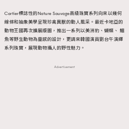
TRENDING
Cartier標誌性的Nature Sauvage高級珠寶系列向來以幾何
#FigaroExhibition 群星力撐MF X Leung Mo《See
AFrenchMind
3
線條和抽象美學呈現珍禽異獸的動人風采。最近卡地亞的
You In My Dream》展覽
DressLikeAParisienne
1
動物王國再次擴展版圖，推出一系列以美洲豹、蝴蝶、 鱷
EmpowerF
103
魚等野生動物為靈感的設計，更請來韓國演員劉台午演繹
FashionWeek
191
系列珠寶，展現動物攝人的野性魅力。
FigaroAesthetic
308
FigaroAstrology
416
Advertisement
FigaroBeauty
424
FigaroBeautyRitual
7
FigaroCeleb
547
#FigaroExhibition Wyman 揭曉 Figaro Exhibition
FigaroCinéma
281
第二站！
FigaroDigitalCover
17
FigaroExhibition
12
FigaroExpert
1