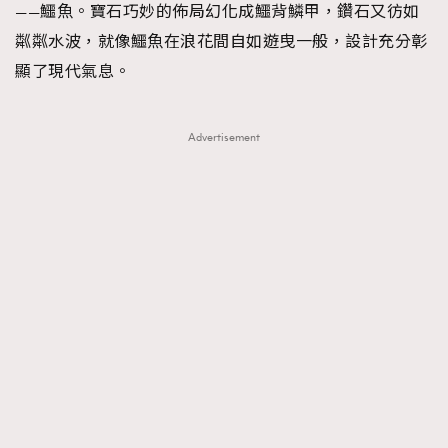
——鱷魚。寶石巧妙的佈局幻化成鱷背鱗甲，鑽石又彷如
粼粼水波，就像鱷魚在浪花間自如遊曳一般，設計充分彰
顯了現代氣息。
Advertisement
TRENDING