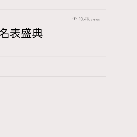
10.41k views
時裝及名表盛典
416
FigaroAstrology
424
FigaroBeauty
7
FigaroBeautyRitual
547
FigaroCeleb
281
FigaroCinéma
17