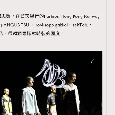
TRENDING
ressLikeAParisienne
Empower
首天舉行的Fashion Hong Kong Runway
US TSUI、röyksopp gakkai、selfFab.、
FigaroAesthetic
品牌作品，帶領觀眾探索時裝的國度。