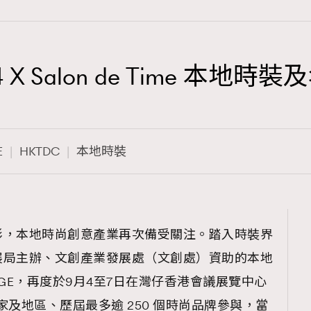
24 X Salon de Time 本地
TRENDING
3
AFrenchMind
E
HKTDC
本地時裝
1
DressLikeAParisienne
103
EmpowerF
191
彩，本地時尚創意產業再次備受關注。踏入時裝界
FashionWeek
展局主辦、文創產業發展處（文創處）資助的本地
308
FigaroAesthetic
TAGE，再度於9月4至7日在灣仔香港會議展覽中心
國家及地區、歷屆最多逾 250 個時尚品牌參與，當