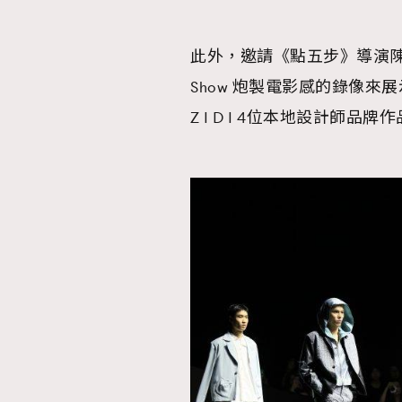
AFrenchMind
D
此外，邀請《點五步》導演陳志發，在
Show 炮製電影感的錄像來展示ANG
Z I D I 4位本地設計師