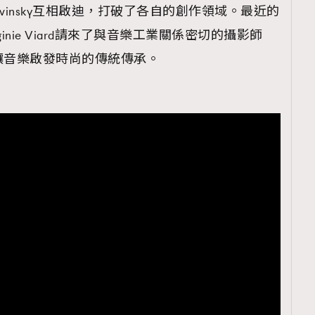
ravinsky互相啟迪，打破了各自的創作領域。最近的
TRENDING
ginie Viard請來了與音樂工業關係密切的攝影師
ressLikeAParisienne
Empower
把這項讓音樂啟發時尚的傳統傳承。
FigaroAesthetic