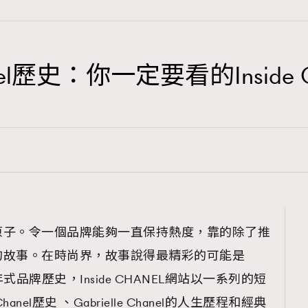
el歷史：你一定要看的Inside 
TRENDING
3
AFrenchMind
1
DressLikeAParisienne
103
EmpowerF
191
原子。令一個品牌能夠一直保持熱度，靠的除了推
FashionWeek
的故事。在時尚界，故事說得最精彩的可能是
308
FigaroAesthetic
式品牌歷史，Inside CHANEL網站以一系列的短
el歷史 、Gabrielle Chanel的人生歷程和經典