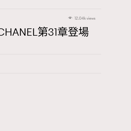
12.04k views
CHANEL第31章登場
415
FigaroAstrology
424
FigaroBeauty
7
FigaroBeautyRitual
547
FigaroCeleb
281
FigaroCinéma
17