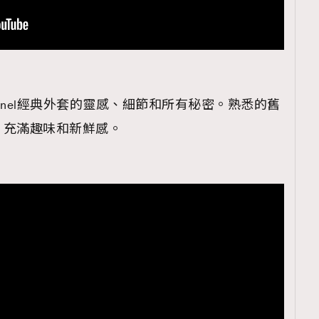
覽(
nmg.com.hk/privacy
) 閱讀本
anel經典外套的靈感、細節和所有秘密。熟悉的舊
資訊，本人同意新傳媒集團使用
，充滿趣味和新鮮感。