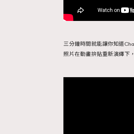
本人已詳閱並同意遵守本文列明條款及細則。 請瀏
公司的私隱政策聲明。
三分鐘時間就能讓你知道Ch
本人願意接收新傳媒集團的最新消息及其他宣傳
照片在動畫拚貼重新演繹下
本人的個人資料於任何推廣用途。