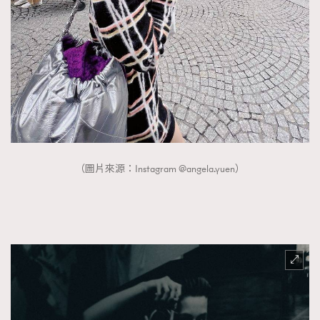
About us
Collaboration Opportunity
Disclaimer
Privacy
New Media Group
|
Madame Figaro editions:
France
|
Greece
|
Japan
|
Portugal
|
Spain
（圖片來源：Instagram @angela.yuen）