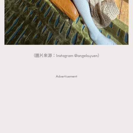
FigaroTalk
48
FigaroWatch
83
Grooming&Fitness
38
HommesFashion
2
HommeStyle
132
NoBagNoLife
349
（圖片來源：Instagram @angela.yuen）
People
53
#FigaroIssue 專訪陳漢娜Hanna與Takuro｜模特
TheFrenchWay
145
情侶談愛情
VAxChowSangSang
4
Advertisement
WatchesWonder&Beyond
21
WatchesWonder&Beyond
1
向ChanelN°5致敬
1
大時代小事情
42
時尚熱話
537
時尚配飾
297