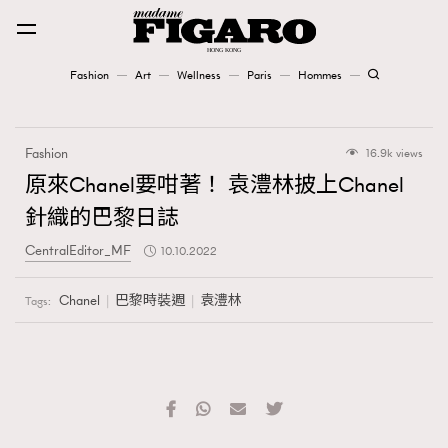
Fashion
Art
Wellness
Paris
Hommes
Fashion
Fashion
16.9k views
Art
原來Chanel要咁著！ 袁澧林披上Chanel
針織的巴黎日誌
Wellness
CentralEditor_MF
10.10.2022
Karena Lam is On Our Cover
Chanel
巴黎時裝週
袁澧林
Tags:
Paris
Hommes