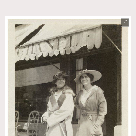
TRENDING
AFrenchMind
DressLikeAParisienne