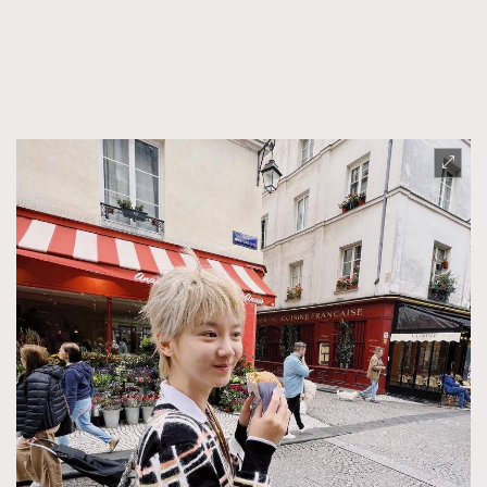
時裝心理學
2
當巨蟹座遇上處女座 Tyson Yoshi x 林家謙
煲劇日常
334
玩物壯志
1
本人已詳閱並同意遵守本文列明條款及細則。 請瀏覽
(
nmg.com.hk/privacy
) 閱讀本公司的私隱政策聲明。
本人願意接收新傳媒集團的最新消息及其他宣傳資訊，本人同意
新傳媒集團使用本人的個人資料於任何推廣用途。