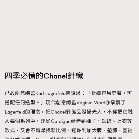
四季必備的Chanel針織
已故創意總監Karl Lagerfeld曾說過：「針織容易穿著，可
搭配任何造型。」現代創意總監Virginie Viard亦承續了
Lagerfeld的理念，把Chanel針織品發揚光大，不僅把它融
入每個系列中，還從Cardigan延伸到褲子、短裙、上衣等
款式，又會不斷尋找新比例，迷你到加大版，墊膊、圓袖