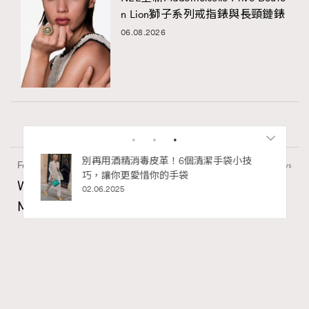
n Lion獅子系列戒指錶與長頸鏈錶
06.08.2026
Fashion
130 views
Watches and Wonders 2026: CHANEL全新
Mademoiselle Privé Bouton Lion獅子系列戒指
錶與長頸鏈錶
Maria Leung
06.08.2026
RECOMMENDED
FigaroIssue
Series:
Chanel
Watchesandwonders2026
腕錶
Tags: