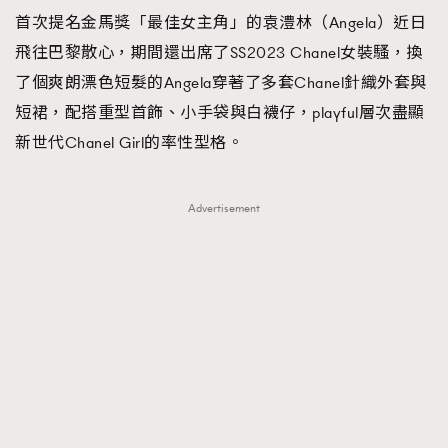
首次提名金馬獎「最佳女主角」的袁澧林（Angela）近日
TRENDING
飛往巴黎散心，期間還出席了SS2023 Chanel女裝騷，換
#FigaroExhibition 群星力撐MF X Leung Mo《See
AFrenchMind
3
了個爽朗漂色短髮的Angela穿著了多套Chanel針織外套與
You In My Dream》展覽
DressLikeAParisienne
1
短裙，配搭重型首飾、小手袋與白襪仔，playful層次盡顯
EmpowerF
103
新世代Chanel Girl的率性型格。
FashionWeek
191
FigaroAesthetic
308
Advertisement
FigaroAstrology
416
FigaroBeauty
424
FigaroBeautyRitual
7
FigaroCeleb
547
#FigaroExhibition Wyman 揭曉 Figaro Exhibition
FigaroCinéma
281
第二站！
FigaroDigitalCover
17
FigaroExhibition
12
FigaroExpert
1