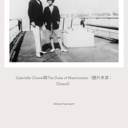
Gabrielle Chanel與The Duke of Westminster（圖片來源：
Chanel）
Advertisement