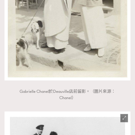
EmpowerF
FashionWeek
FigaroAesthetic
Gabrielle Chanel於Deauville店前留影。（圖片來源：
Chanel）