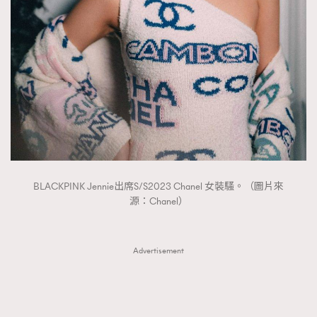
BLACKPINK Jennie出席S/S2023 Chanel 女裝騷。（圖片來
源：Chanel）
Advertisement