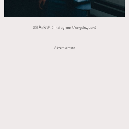
（圖片來源：Instagram @angela.yuen）
Advertisement