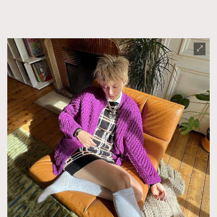
FigaroFrancais
41
FigaroGadget
1
FigaroHealth
647
FigaroHub
128
FigaroIcon
68
法國五月French May專訪四位香港文藝代表
FigaroInsight
156
FigaroIssue
271
FigaroJewellery
87
FigaroLifestyle
230
FigaroLove
89
FigaroMasterclass
20
FigaroMusic
90
FigaroStyle
89
#FigaroIssue 容祖兒封面專訪｜追逐歌手夢
FigaroSubculture
14