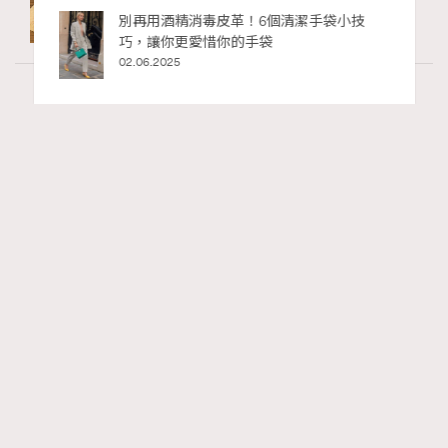
私藏的顯
別再用酒精消毒皮革！6個清潔手袋小技
巧，讓你更愛惜你的手袋
02.06.2025
Fashion
130 views
Watches and Wonders 2026: CHANEL全新
RECOMMENDED
Mademoiselle Privé Bouton Lion獅子系列戒指
錶與長頸鏈錶
Maria Leung
3 hours ago
FigaroIssue
Series:
Chanel
Watchesandwonders2026
腕錶
Tags: