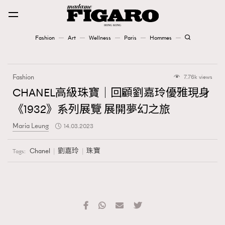
Fashion
Art
Wellness
Paris
Hommes
Fashion
Fashion
7.76k views
Art
CHANEL高級珠寶｜回顧劉嘉玲優雅現身
《1932》系列展覽 展開夢幻之旅
Wellness
Maria Leung
14.03.2023
Karena Lam is On Our Cover
Chanel
劉嘉玲
珠寶
Tags:
Paris
Hommes