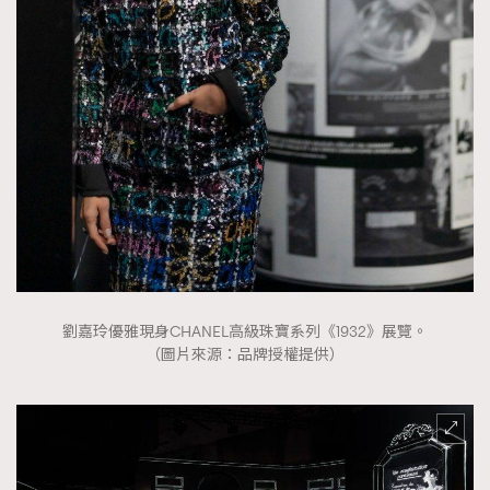
時裝心理學
2
當巨蟹座遇上處女座 Tyson Yoshi x 林家謙
煲劇日常
334
玩物壯志
1
本人已詳閱並同意遵守本文列明條款及細則。 請瀏覽
(
nmg.com.hk/privacy
) 閱讀本公司的私隱政策聲明。
劉嘉玲優雅現身CHANEL高級珠寶系列《1932》展覽。
本人願意接收新傳媒集團的最新消息及其他宣傳資訊，本人同意
（圖片來源：品牌授權提供）
新傳媒集團使用本人的個人資料於任何推廣用途。