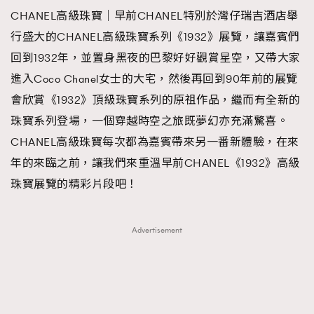
CHANEL高級珠寶｜早前CHANEL特別於灣仔瑞吉酒店舉
TRENDING
行盛大的CHANEL高級珠寶系列《1932》展覽，讓嘉賓們
#FigaroExhibition 群星力撐MF X Leung Mo《See
AFrenchMind
3
回到1932年，並置身黑夜的巴黎好好觀賞星空，又帶大家
You In My Dream》展覽
DressLikeAParisienne
1
進入Coco Chanel女士的大宅，然後再回到90年前的展覽
EmpowerF
103
會欣賞《1932》頂級珠寶系列的原祖作品，繼而有全新的
FashionWeek
191
珠寶系列登場，一個穿越時空之旅既夢幻亦充滿驚喜。
FigaroAesthetic
308
CHANEL高級珠寶每次都為嘉賓帶來另一番新體驗，在來
FigaroAstrology
415
年的來臨之前，讓我們來重溫早前CHANEL《1932》高級
FigaroBeauty
424
珠寶展覽的精彩片段吧！
FigaroBeautyRitual
7
FigaroCeleb
547
Advertisement
#FigaroExhibition Wyman 揭曉 Figaro Exhibition
FigaroCinéma
281
第二站！
FigaroDigitalCover
17
FigaroExhibition
12
FigaroExpert
1