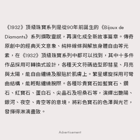
《1932》頂級珠寶系列是從90年前誕生的《Bijoux de
Diamants》系列擷取靈感，再演化成全新故事篇章。傳奇
原創中的經典天文意象、純粹線條與解放身體自由等元
素，在《1932》頂級珠寶系列中都可以找到，其中十多件
作品採用可轉換式設計，各種天文符碼造型即彗星、月亮
與太陽，能自由纏繞及服貼於肌膚上。繁星螺旋採用可彎
曲結構，能輕鬆纏繞腕際。各種珍貴寶石如藍寶石、鑽
石、紅寶石、蛋白石、尖晶石及坦桑石等，演繹出艷陽、
銀河、夜空、青空等的意境，將彩色寶石的色澤與光芒，
發揮得淋漓盡致。
Advertisement