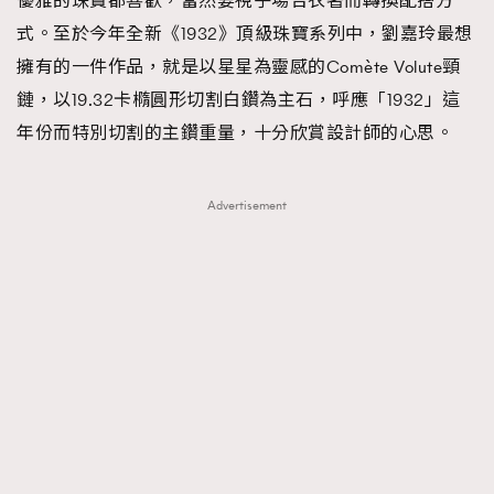
優雅的珠寶都喜歡，當然要視乎場合衣著而轉換配搭方
式。至於今年全新《1932》頂級珠寶系列中，劉嘉玲最想
擁有的一件作品，就是以星星為靈感的Comète Volute頸
鏈，以19.32卡橢圓形切割白鑽為主石，呼應「1932」這
年份而特別切割的主鑽重量，十分欣賞設計師的心思。
Advertisement