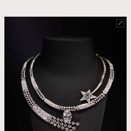
TRENDING
AFrenchMind
DressLikeAParisienne
EmpowerF
FashionWeek
FigaroAesthetic