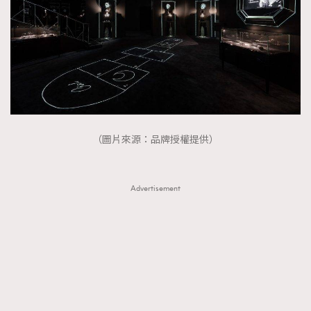
About us
Collaboration Opportunity
Disclaimer
Privacy
New Media Group
|
Madame Figaro editions:
France
|
Greece
|
Japan
|
Portugal
|
Spain
（圖片來源：品牌授權提供）
Advertisement