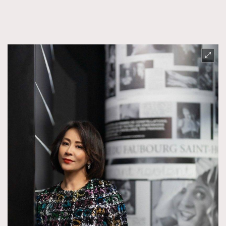
FigaroTalk
48
FigaroWatch
83
Grooming&Fitness
38
HommesFashion
2
HommeStyle
132
NoBagNoLife
349
People
53
#FigaroIssue 專訪陳漢娜Hanna與Takuro｜模特
TheFrenchWay
145
情侶談愛情
VAxChowSangSang
4
WatchesWonder&Beyond
21
WatchesWonder&Beyond
1
向ChanelN°5致敬
1
大時代小事情
42
時尚熱話
537
時尚配飾
297