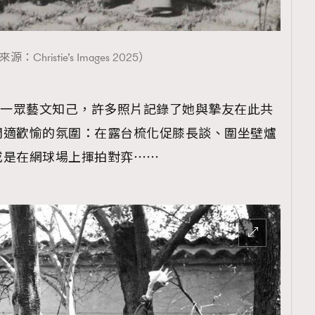
TRENDING
ressLikeAParisienne
Empower
：Christie’s Images 2025）
FigaroAesthetic
usa款待一眾藝文知己，許多照片記錄了她與摯友在此共
閒適歡愉的氛圍：在露台梳化促膝長談、圍坐壁爐
或是在網球場上揮拍對弈⋯⋯