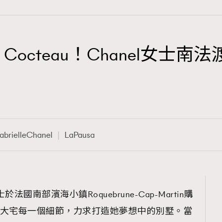
octeau！Chanel女士南法渡
TRENDING
3
AFrenchMind
1
DressLikeAParisienne
abrielleChanel
LaPausa
103
EmpowerF
191
FashionWeek
308
FigaroAesthetic
el女士於法國南部濱海小鎮Roquebrune-Cap-Martin購
設計了大宅每一個細節，力求打造她夢想中的別墅。當