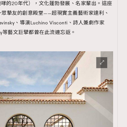
ties”（咆哮的20年代），文化蓬勃發展、名家輩出。這座
與一眾摯友的創意殿堂——超現實主義藝術家達利、
avinsky、導演Luchino Visconti、詩人兼劇作家
 Reverdy等藝文巨擘都曾在此流連忘返。