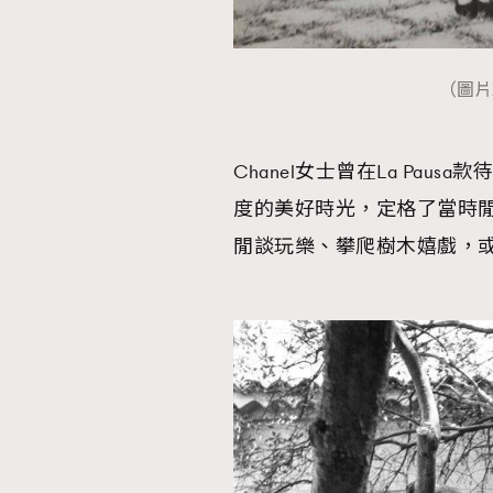
AFrenchMind
D
（圖片來源
Chanel女士曾在La Pa
度的美好時光，定格了當時
閒談玩樂、攀爬樹木嬉戲，