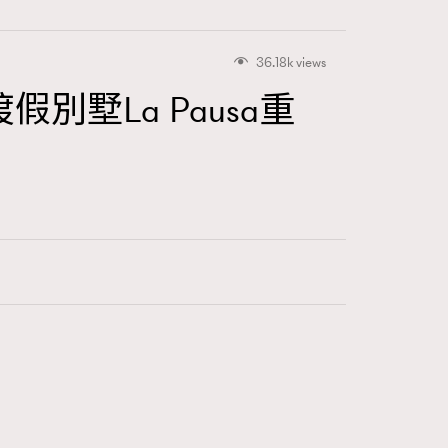
36.18k views
假別墅La Pausa重
416
FigaroAstrology
424
FigaroBeauty
7
FigaroBeautyRitual
547
FigaroCeleb
281
FigaroCinéma
17