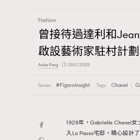
Fashion
曾接待過達利和Jean C
Fashion
啟設藝術家駐村計劃
Art
Ankie Pang
29.07.2025
FigaroInsight
Chanel
G
Series:
Tags:
Wellness
1928年，Gabrielle Chan
Paris
入La Pausa宅邸，精心