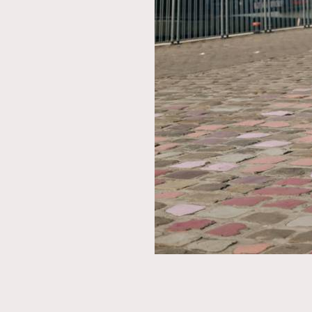
AFrenchMind
D