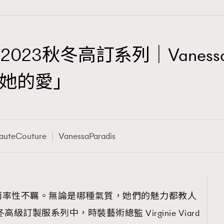
2023秋冬高訂系列｜Vanessa
TRENDING
她的愛」
3
AFrenchMind
1
DressLikeAParisienne
auteCouture
VanessaParadis
103
EmpowerF
191
FashionWeek
308
FigaroAesthetic
而率性不羈。無論是哪種氣質，她們的魅力都教人
秋冬高級訂製服系列中，時裝藝術總監 Virginie Viard