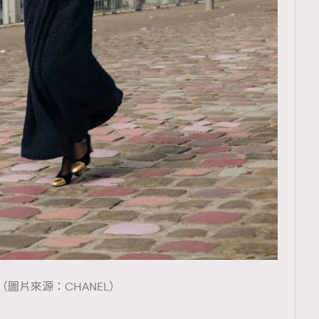
TRENDING
ressLikeAParisienne
Empower
FigaroAesthetic
（圖片來源：CHANEL）