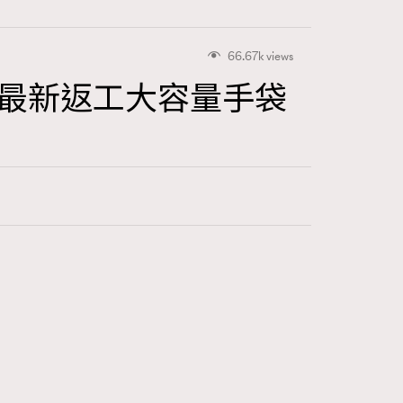
66.67k views
盤點7個最新返工大容量手袋
415
FigaroAstrology
424
FigaroBeauty
7
FigaroBeautyRitual
547
FigaroCeleb
281
FigaroCinéma
17