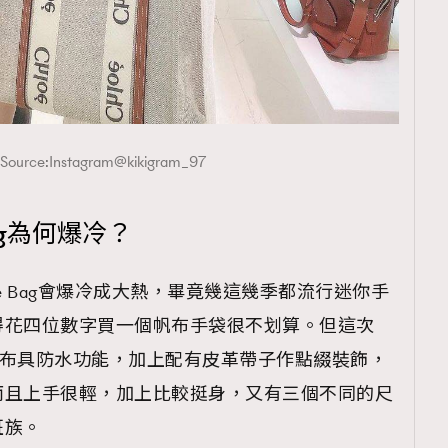
TRENDING
ressLikeAParisienne
Empower
FigaroAesthetic
 Source:Instagram@kikigram_97
 Bag為何爆冷？
e Bag會爆冷成大熱，畢竟幾這幾季都流行迷你手
得花四位數字買一個帆布手袋很不划算。但這次
 Bag用的帆布具防水功能，加上配有皮革帶子作點綴裝飾，
而且上手很輕，加上比較挺身，又有三個不同的尺
班族。