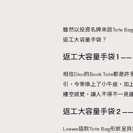
雖然以投資名牌來說Tote 
本人已詳閱並同意遵守本文列明條款及細則。 請瀏
返工大容量手袋？
公司的私隱政策聲明。
本人願意接收新傳媒集團的最新消息及其他宣傳
本人的個人資料於任何推廣用途。
返工大容量手袋 1 —— Dio
相信Dior的Book Tote都是
引，今季換上了小牛皮，加
縷空感覺，讓人不得不一見
返工大容量手袋 2 —— Loe
Loewe這款Tote Bag