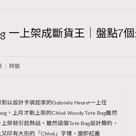
Tote Bag 一上架成斷貨王｜
TRENDING
3
AFrenchMind
袋
時裝
1
DressLikeAParisienne
103
EmpowerF
191
計手袋起家的Gabriela Hearst一上任
FashionWeek
ag，上月才剛上架的Chloé Woody Tote Bag雖然
308
FigaroAesthetic
架就引起熱話。雖然這個Tote Bag設計簡約，
又印有大形的「Chloé」字樣，旋即紅遍