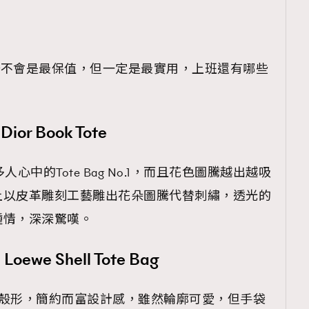
Bag不會是最保值，但一定是最實用，上班還有哪些
覽(
nmg.com.hk/privacy
) 閱讀本
資訊，本人同意新傳媒集團使用
r Book Tote
許多人心中的Tote Bag No.1，而且花色圖騰越出越吸
上以皮革雕刻工藝雕出花朵圖騰代替刺繡，透光的
鍾情，深深驚嘆。
we Shell Tote Bag
形狀呈貝殼形，簡約而富設計感，雖然輪廓可愛，但手袋