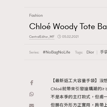
Fashion
Chloé Woody 
Fashion
CentralEditor_MF
05.02.2021
Art
NoBagNoLife
Dior
手
Series:
Tags:
Wellness
【最新返工大容量手袋】沒想到以設
Chloé就帶來引發搶購潮的it b
Paris
不是本季的主打款式，但甫一上
但勝在外形方正實用，肩帶上