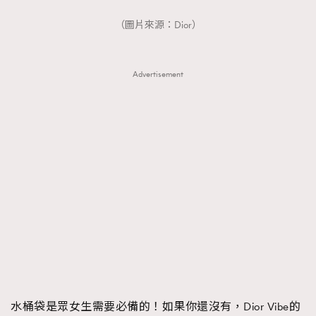
AFrenchMind
DressLikeAParisienne
（圖片來源：Dior）
EmpowerF
FashionWeek
FigaroAesthetic
Advertisement
水桶袋是眾女生需要必備的！如果你還沒有，Dior Vibe的