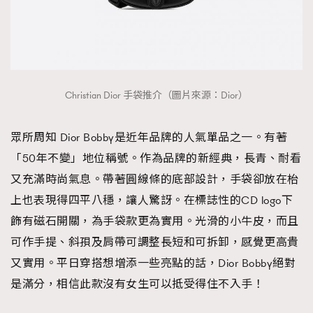
About us
Collaboration Opportunity
Disclaimer
Privacy
New Media Group
|
Madame Figaro editions:
France
|
Greece
|
Japan
|
Portugal
|
Spain
Christian Dior 手袋推介（圖片來源：Dior）
眾所周知 Dior Bobby是近年品牌的人氣單品之一。有著
「50年不變」地位稱號。作為品牌的新經典，長青、耐看
又充滿時尚氣息。帶著圓線條的底部設計，手袋卻放在枱
上也表現得四平八穩，讓人驚訝。在標誌性的CD logo下
飾有磁石開關，為手袋款更為實用。光滑的小牛皮，而且
可作手提、斜孭及肩帶可調整長短和可拆卸，感覺更高貴
又實用。平日穿搭想增添一些亮點的話，Dior Bobby絕對
是滿分，相信此款沒有女生可以抵受得住不入手！