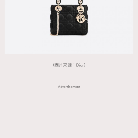
（圖片來源：Dior）
Advertisement