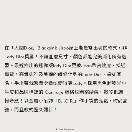
在「人間Dior」Blackpink Jisoo身上老是常出現的款式，非
Lady Dior莫屬！不論甚麼尺寸、顏色都能完美消化所有造
型。最近推出的迷你版lady Dior更被Jisoo帶貨效應，接近
斷貨。高貴典雅及美麗的線條化身的Lady Dior，袋如其
名，手堤著就瞬間令造型變得更Lady。採用黑色超啞光小
牛皮和品牌標誌的 Cannage 藤格紋圖案縫線，散發低調
輕奢感！以金屬小吊飾「D.I.O.R.」作手袋的亮點，時尚高
雅，而且款式歷久彌新！
Advertisement