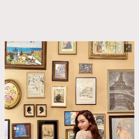
FigaroFrancais
41
FigaroGadget
1
FigaroHealth
647
FigaroHub
128
FigaroIcon
68
法國五月French May專訪四位香港文藝代表
FigaroInsight
156
FigaroIssue
271
FigaroJewellery
87
FigaroLifestyle
230
FigaroLove
89
FigaroMasterclass
20
FigaroMusic
90
FigaroStyle
89
#FigaroIssue 容祖兒封面專訪｜追逐歌手夢
FigaroSubculture
14