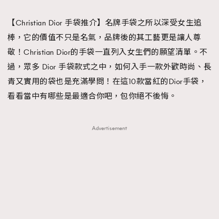
TRENDING
【Christian Dior 手袋推介】名牌手袋之所以深受女生追
#FigaroExhibition 群星力撐MF X Leung Mo《See
AFrenchMind
3
棒，它的價值不只是名氣，品牌後的其工藝更是讓人尊
You In My Dream》展覽
DressLikeAParisienne
1
敬！Christian Dior的手袋一直列入女生們的願望清單。不
EmpowerF
103
過，眾多 Dior 手袋款式之中，如何入手一款外歡時尚、長
FashionWeek
191
青又實用的袋也是充滿學問！在這10款當紅的Dior手袋，
FigaroAesthetic
308
看看當中有哪些是最適合你吧，包你絕不後悔。
FigaroAstrology
415
FigaroBeauty
424
Advertisement
FigaroBeautyRitual
7
FigaroCeleb
547
#FigaroExhibition Wyman 揭曉 Figaro Exhibition
FigaroCinéma
281
第二站！
FigaroDigitalCover
17
FigaroExhibition
12
FigaroExpert
1