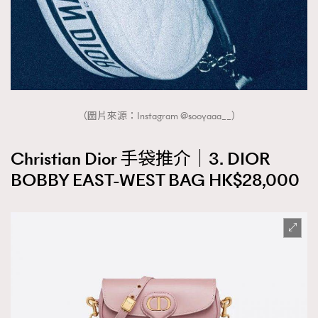
（圖片來源：Instagram @sooyaaa__）
Christian Dior 手袋推介｜3. DIOR
BOBBY EAST-WEST BAG HK$28,000