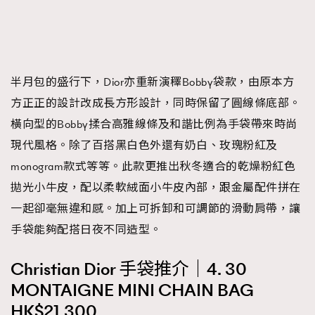
半月包的盛行下，Dior亦重新演䆁Bobby袋款，由原本方
方正正的設計改成長方形設計，同時保留了圓線條底部。
橫向型的Bobby揉合高雅線條及和諧比例為手袋帶來時尚
現代風格。除了百搭黑白色外還有奶白、玫瑰粉紅及
monogram款式等等。此款更推出秋冬適合的乾燥粉紅色
拋光小牛皮，配以柔軟絨面小牛皮內部，跟金屬配件拼在
一起卻毫無違和感。加上可拆卸和可調節的滑動肩帶，讓
手袋能夠配搭日夜不同造型。
Christian Dior 手袋推介｜4. 30
MONTAIGNE MINI CHAIN BAG
HK$21,300