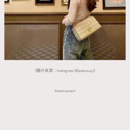
FigaroTalk
48
FigaroWatch
83
Grooming&Fitness
38
HommesFashion
2
HommeStyle
132
NoBagNoLife
349
People
53
#FigaroIssue 專訪陳漢娜Hanna與Takuro｜模特
TheFrenchWay
145
情侶談愛情
（圖片來源：Instagram @jessica.syj）
VAxChowSangSang
4
WatchesWonder&Beyond
21
WatchesWonder&Beyond
Advertisement
1
向ChanelN°5致敬
1
大時代小事情
42
時尚熱話
537
時尚配飾
297