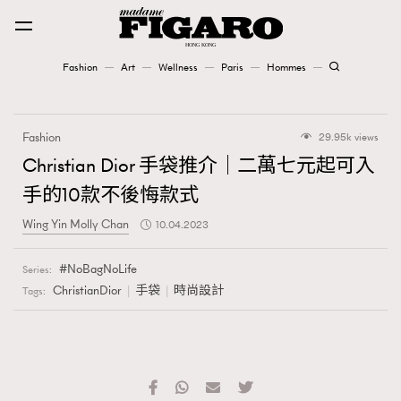
Fashion
Art
Wellness
Paris
Hommes
Fashion
Fashion
29.95k views
Art
Christian Dior 手袋推介｜二萬七元起可入
手的10款不後悔款式
Wellness
Wing Yin Molly Chan
10.04.2023
Karena Lam is On Our Cover
NoBagNoLife
Series:
Paris
ChristianDior
手袋
時尚設計
Tags:
Hommes