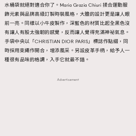
水桶袋就絕對適合你了。Maria Grazia Chiuri 揉合運動服
飾元素與品牌高級訂製時裝風格，大膽的設計更是讓人眼
前一亮。同樣以小牛皮製作，深藍色的材質比起全黑色沒
有讓人有股太強韌的感覺，反而讓人覺得充滿神袐氣息。
手袋中央以「CHRISTIAN DIOR PARIS」標誌作點綴，同
時採用束繩作開合，增添風采。另設皮革手柄，給予人一
種很有品味的格調，入手它就最不錯。
Advertisement