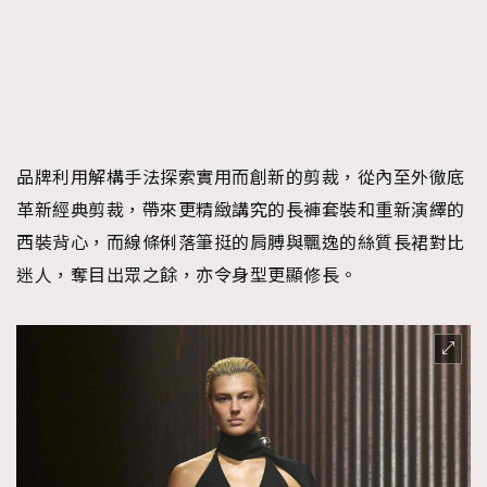
品牌利用解構手法探索實用而創新的剪裁，從內至外徹底
革新經典剪裁，帶來更精緻講究的長褲套裝和重新演繹的
西裝背心，而線條俐落筆挺的肩膊與飄逸的絲質長裙對比
迷人，奪目出眾之餘，亦令身型更顯修長。