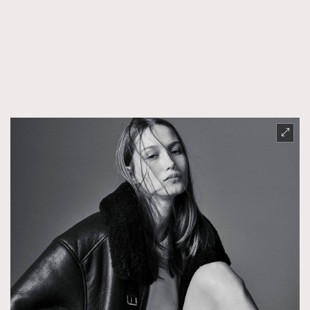
FigaroTalk
48
FigaroWatch
83
Grooming&Fitness
38
HommesFashion
2
HommeStyle
132
NoBagNoLife
349
People
53
#FigaroIssue 專訪陳漢娜Hanna與Takuro｜模特
TheFrenchWay
145
情侶談愛情
VAxChowSangSang
4
WatchesWonder&Beyond
21
WatchesWonder&Beyond
1
向ChanelN°5致敬
1
大時代小事情
42
時尚熱話
537
時尚配飾
297