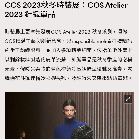
COS 2023秋冬時裝展：COS Atelier
2023 針織單品
時裝展上更率先發表COS Atelier 2023 秋冬系列，貫徹
COS精湛工藝與創新意念，以responsible mohair打造精巧
的手工鈎織服飾，並加入多項精美細節，包括羊毛外套上
以剩餘物料製造的皮革流蘇。針織單品是秋冬季度的必備
元素，保暖又柔軟的藍色樽領冷長裙造型優雅又高貴，勾
織通花斗篷連帽冷衫襯長靴，冷酷得來又帶來點點童趣。