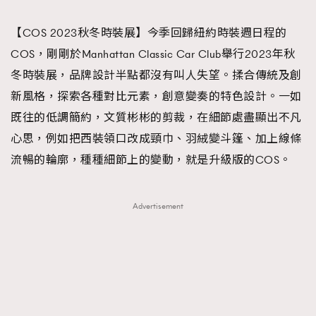
TRENDING
【COS 2023秋冬時裝展】今季回歸紐約時裝週日程的
#FigaroExhibition 群星力撐MF X Leung Mo《See
AFrenchMind
3
COS，剛剛於Manhattan Classic Car Club舉行2023年秋
You In My Dream》展覽
DressLikeAParisienne
1
冬時裝展，品牌設計半點都沒有叫人失望。揉合傳統及創
EmpowerF
103
新風格，探索各種對比元素，創意變奏的特色設計。一如
FashionWeek
191
既往的低調簡約，文質彬彬的剪裁，在細節處盡顯出不凡
FigaroAesthetic
308
心思，例如把西裝領口改成頸巾、羽絨變斗篷、加上線條
FigaroAstrology
416
流暢的輪廓，種種細節上的變動，就是升級版的COS。
FigaroBeauty
424
FigaroBeautyRitual
7
Advertisement
FigaroCeleb
547
#FigaroExhibition Wyman 揭曉 Figaro Exhibition
FigaroCinéma
281
第二站！
FigaroDigitalCover
17
FigaroExhibition
12
FigaroExpert
1