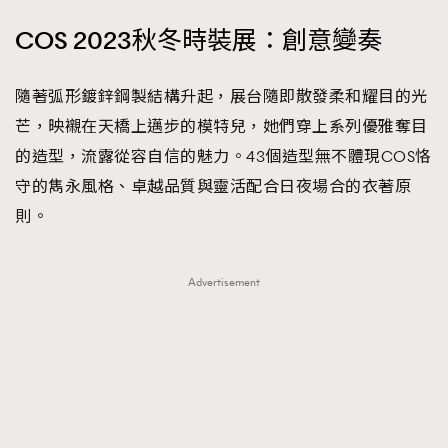
COS 2023秋冬時裝展：創意變奏
隨著弧形鍍鋅鋼製結構升起，展台隨即散發柔和耀目的光
芒，映襯在天橋上邁步的模特兒，她們穿上系列優雅奪目
的造型，流露從容自信的魅力。43個造型無不體現COS恪
守的雋永風格、卓越品質與靈活配合日夜場合的衣著原
則。
Advertisement