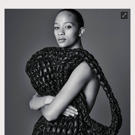
About us
Collaboration Opportunity
Disclaimer
Privacy
New Media Group
|
Madame Figaro editions:
France
|
Greece
|
Japan
|
Portugal
|
Spain