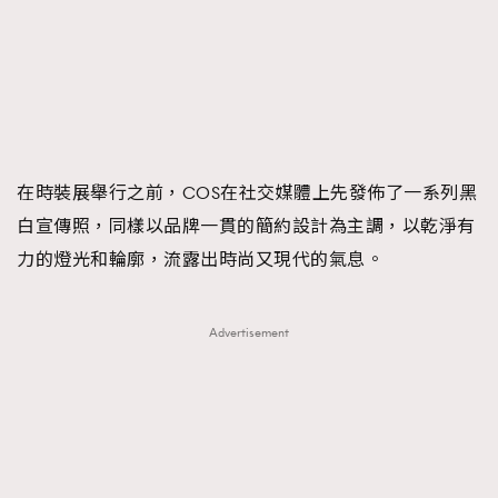
FigaroFrancais
41
FigaroGadget
1
FigaroHealth
647
FigaroHub
128
FigaroIcon
68
法國五月French May專訪四位香港文藝代表
在時裝展舉行之前，COS在社交媒體上先發佈了一系列黑
FigaroInsight
156
白宣傳照，同樣以品牌一貫的簡約設計為主調，以乾淨有
FigaroIssue
271
力的燈光和輪廓，流露出時尚又現代的氣息。
FigaroJewellery
87
FigaroLifestyle
230
FigaroLove
89
Advertisement
FigaroMasterclass
20
FigaroMusic
90
FigaroStyle
89
#FigaroIssue 容祖兒封面專訪｜追逐歌手夢
FigaroSubculture
14