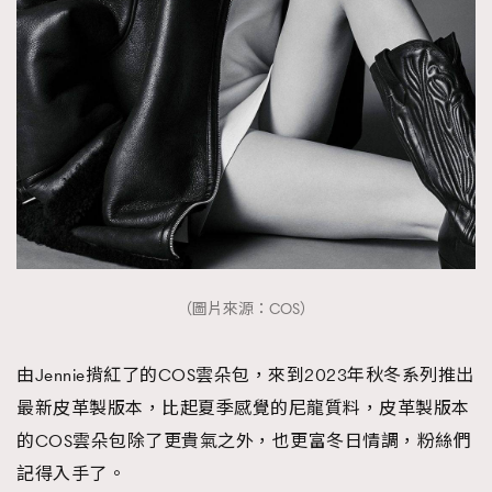
時裝心理學
2
當巨蟹座遇上處女座 Tyson Yoshi x 林家謙
煲劇日常
334
玩物壯志
1
本人已詳閱並同意遵守本文列明條款及細則。 請瀏覽
（圖片來源：COS）
(
nmg.com.hk/privacy
) 閱讀本公司的私隱政策聲明。
本人願意接收新傳媒集團的最新消息及其他宣傳資訊，本人同意
新傳媒集團使用本人的個人資料於任何推廣用途。
由Jennie揹紅了的COS雲朵包，來到2023年秋冬系列推出
最新皮革製版本，比起夏季感覺的尼龍質料，皮革製版本
的COS雲朵包除了更貴氣之外，也更富冬日情調，粉絲們
記得入手了。