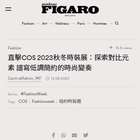
Fashion
Art
Wellness
Paris
Hommes
Fashion
Fashion
15.1k views
Art
直擊COS 2023秋冬時裝展：探索對比元
素 譜寫低調簡約的時尚變奏
Wellness
CentralAdmin_MF
13.09.2023
Karena Lam is On Our Cover
FashionWeek
Series:
Paris
COS
Fashionweek
紐約時裝週
Tags:
Hommes