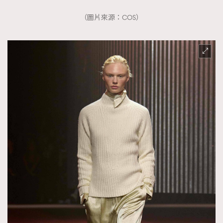
AFrenchMind
DressLikeAParisienne
（圖片來源：COS）
EmpowerF
FashionWeek
FigaroAesthetic