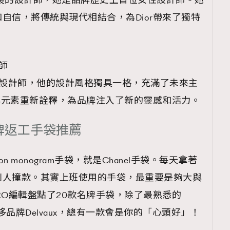
ri是Dior女裝的設計師，她是品牌歷史上首位女性設計師。她
自信，將傳統與現代相結合，為Dior帶來了獨特
計師
r的前女裝設計師，他的設計風格獨具一格，充滿了未來主
經典元素重新詮釋，為品牌注入了新的靈感和活力。
TRENDING
牌返工手袋推薦
ressLikeAParisienne
Empower
FigaroAesthetic
ton monogram手袋，就是Chanel手袋。每天拿著
別人撞款。其實上班使用的手袋，最重要是夠大與
GARO編輯盤點了20款名牌手袋，除了最熟悉的
級奢侈品牌Delvaux，總有一款會是你的「心頭好」！