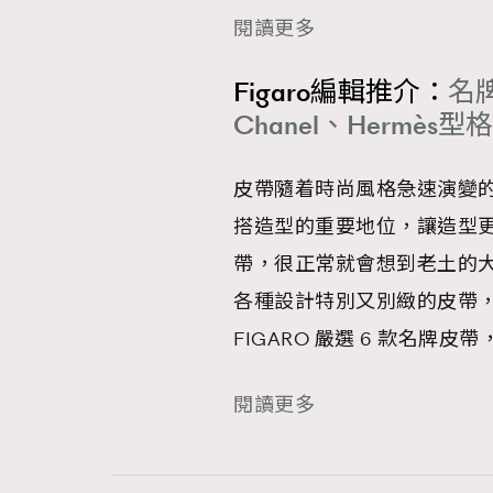
閱讀更多
Figaro編輯推介：
名牌
Chanel、Hermès型
皮帶隨着時尚風格急速演變
搭造型的重要地位，讓造型
帶，很正常就會想到老土的
各種設計特別又別緻的皮帶，
FIGARO 嚴選 6 款名
閱讀更多
本人已詳閱並同意遵守本文列明條款及細則。 請瀏
公司的私隱政策聲明。
本人願意接收新傳媒集團的最新消息及其他宣傳