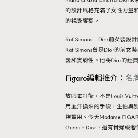
Maria Grazia Chiu
的設計風格充滿了女性力量和
的視覺饗宴。
Raf Simons – Dior前女裝設
Raf Simons曾是Dio
義和實驗性。他將Dior的
Figaro編輯推介：
名
AFrenchMind
D
放眼畢打街，不是Louis Vuit
用血汗換來的手袋，生怕與
夠實用。今天Madame FI
Gucci、Dior，還有貴婦