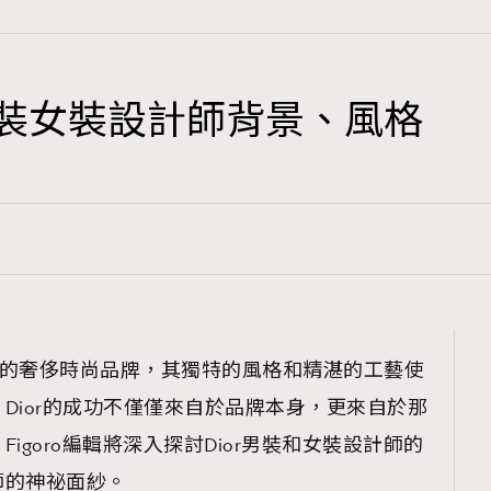
AFrenchMind
1
DressLikeAParisienne
男裝女裝設計師背景、風格
103
EmpowerF
191
FashionWeek
308
FigaroAesthetic
譽全球的奢侈時尚品牌，其獨特的風格和精湛的工藝使
Dior的成功不僅僅來自於品牌本身，更來自於那
igoro編輯將深入探討Dior男裝和女裝設計師的
師的神祕面紗。