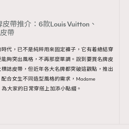
皮帶推介：6款Louis Vuitton、
格皮帶
的時代，已不是純粹用來固定褲子，它有着總結穿
更能夠突出風格，不再那麼單調。說到要買名牌皮
大標誌皮帶，但近年各大名牌都突破這觀點，推出
配合女生不同造型風格的需求，Madame
牌皮帶，為大家的日常穿搭上加添小點綴。
覽(
nmg.com.hk/privacy
) 閱讀本
資訊，本人同意新傳媒集團使用