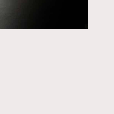
271
FigaroIssue
87
FigaroJewellery
230
FigaroLifestyle
89
FigaroLove
20
FigaroMasterclass
90
FigaroMusic
89
FigaroStyle
14
FigaroSubculture
48
FigaroTalk