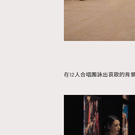
在12人合唱團詠出哀歌的背