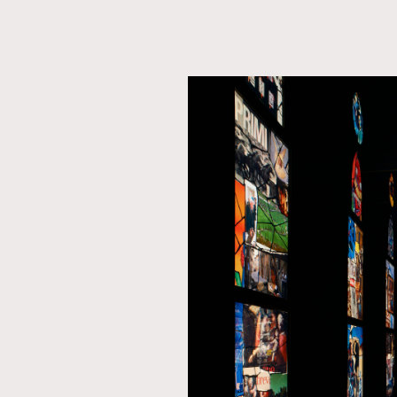
AFrenchMind
D