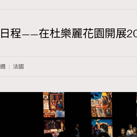
裝週日程——在杜樂麗花園開展2
TRENDING
3
AFrenchMind
週
法國
1
DressLikeAParisienne
103
EmpowerF
191
FashionWeek
308
FigaroAesthetic