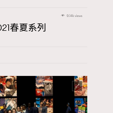
9.14k views
021春夏系列
416
FigaroAstrology
424
FigaroBeauty
7
FigaroBeautyRitual
547
FigaroCeleb
281
FigaroCinéma
17