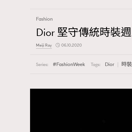
Fashion
Dior 堅守傳統時
Fashion
Meiji Ray
06.10.2020
Art
FashionWeek
Dior
時裝
Series:
Tags:
Wellness
Paris