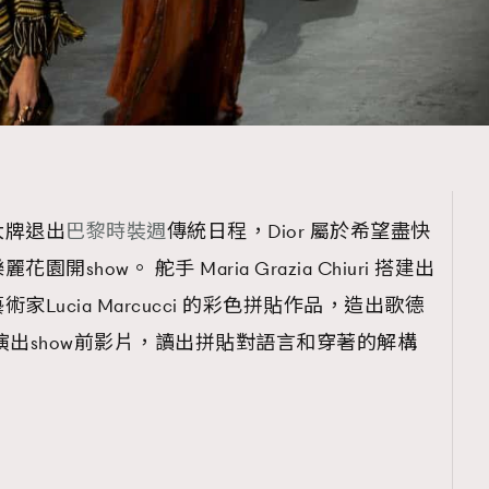
大牌退出
巴黎時裝週
傳統日程，Dior 屬於希望盡快
how。 舵手 Maria Grazia Chiuri 搭建出
Lucia Marcucci 的彩色拼貼作品，造出歌德
 更演出show前影片，讀出拼貼對語言和穿著的解構