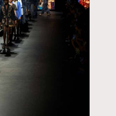
FigaroDigitalCover
12
FigaroExhibition
1
FigaroExpert
41
FigaroFrancais
1
FigaroGadget
647
FigaroHealth
128
FigaroHub
68
FigaroIcon
156
FigaroInsight