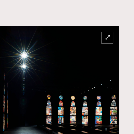
TRENDING
ressLikeAParisienne
Empower
FigaroAesthetic