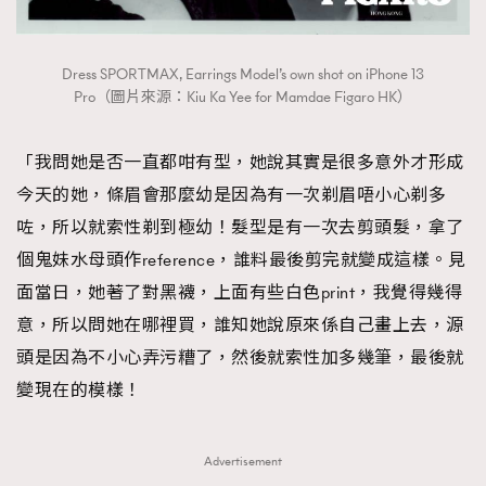
Dress SPORTMAX, Earrings Model’s own shot on iPhone 13
Pro（圖片來源：Kiu Ka Yee for Mamdae Figaro HK）
「我問她是否一直都咁有型，她說其實是很多意外才形成
今天的她，條眉會那麼幼是因為有一次剃眉唔小心剃多
咗，所以就索性剃到極幼！髮型是有一次去剪頭髮，拿了
個鬼妹水母頭作reference，誰料最後剪完就變成這樣。見
面當日，她著了對黑襪，上面有些白色print，我覺得幾得
意，所以問她在哪裡買，誰知她說原來係自己畫上去，源
頭是因為不小心弄污糟了，然後就索性加多幾筆，最後就
變現在的模樣！
Advertisement