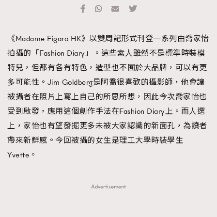
TRENDING
#FigaroExhibition 群星力撐MF X Leung Mo《See
AFrenchMind
3
《Madame Figaro HK》以雙周記形式刊登一系列由喬家怡
You In My Dream》展覽
DressLikeAParisienne
1
拍攝的「Fashion Diary」。這些素人雖然不是標準時裝模
EmpowerF
103
特兒，但都有各有特色，造型也不囿於大品牌，可以有更
FashionWeek
191
多可能性。Jim Goldberg是阿喬很喜歡的攝影師，他會讓
FigaroAesthetic
308
被攝者在照片上寫上自己的所思所想，因此今次喬家怡也
FigaroAstrology
415
受到啟發，應用這個創作手法在Fashion Diary上。而人選
FigaroBeauty
424
上，家怡也有望發掘更多未被大家認識的新面孔，為讀者
FigaroBeautyRitual
7
帶來新鮮感。今回被攝的女生是理工大學時裝學生
FigaroCeleb
547
Yvette。
#FigaroExhibition Wyman 揭曉 Figaro Exhibition
FigaroCinéma
281
第二站！
FigaroDigitalCover
17
Advertisement
FigaroExhibition
12
FigaroExpert
1