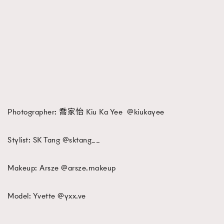
Photographer: 喬家怡 Kiu Ka Yee @kiukayee
Stylist: SK Tang @sktang__
Makeup: Arsze @arsze.makeup
Model: Yvette @yxx.ve