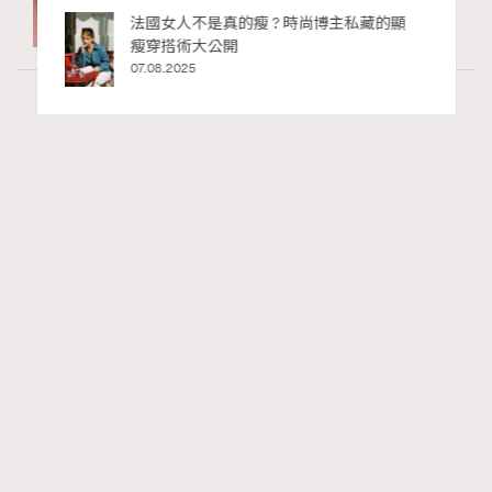
私藏的顯
別再用酒精消毒皮革！6個清潔手袋小技
巧，讓你更愛惜你的手袋
02.06.2025
Fashion
130 views
Watches and Wonders 2026: CHANEL全新
RECOMMENDED
Mademoiselle Privé Bouton Lion獅子系列戒指
錶與長頸鏈錶
Maria Leung
16 hours ago
FigaroIssue
Series:
Chanel
Watchesandwonders2026
腕錶
Tags: