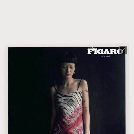
FigaroTalk
48
FigaroWatch
83
Grooming&Fitness
38
HommesFashion
2
HommeStyle
132
NoBagNoLife
349
People
53
#FigaroIssue 專訪陳漢娜Hanna與Takuro｜模特
TheFrenchWay
145
情侶談愛情
VAxChowSangSang
4
WatchesWonder&Beyond
21
WatchesWonder&Beyond
1
向ChanelN°5致敬
1
大時代小事情
42
時尚熱話
537
時尚配飾
297