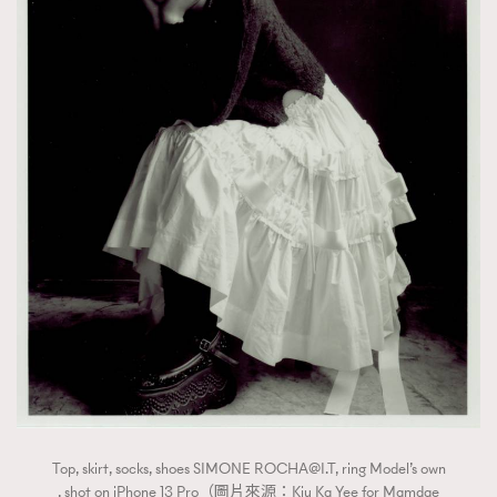
Top, skirt, socks, shoes SIMONE
ROCHA@I.T
, ring Model’s own
, shot on iPhone 13 Pro（圖片來源：Kiu Ka Yee for Mamdae