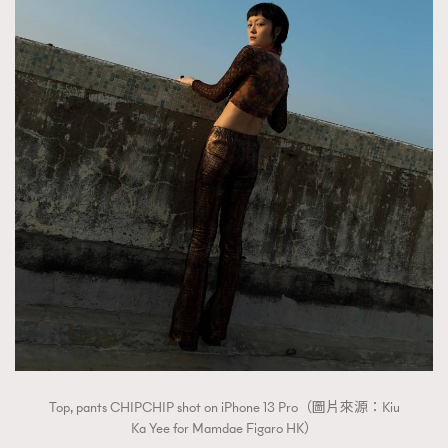
Top, pants CHIPCHIP shot on iPhone 13 Pro（圖片來源：Kiu
Ka Yee for Mamdae Figaro HK）