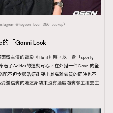
gram @hoyeon_lover_366_backup）
覽(
nmg.com.hk/privacy
) 閱讀本
資訊，本人同意新傳媒集團使用
的「Ganni Look」
盛主演的電影《Hunt》時，以一身「sporty
裡面穿著了Adidas的運動背心，在外搭一件Ganni的全
具創意的搭配不但令鄭浩妍能突出其高雅氣質的同時也不
為受邀嘉賓的她這身裝束沒有過度喧賓奪主搶去主