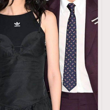
TRENDING
ressLikeAParisienne
Empower
FigaroAesthetic