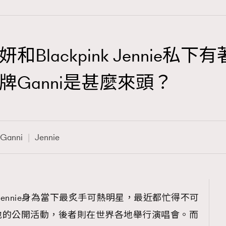
Blackpink Jennie私
TRENDING
Ganni是甚麼來頭？
3
AFrenchMind
1
DressLikeAParisienne
Ganni
Jennie
103
EmpowerF
191
FashionWeek
308
FigaroAesthetic
k Jennie身為當下最炙手可熱明星，最近都忙得不可
地的公開活動，後者則在世界各地舉行演唱會。而