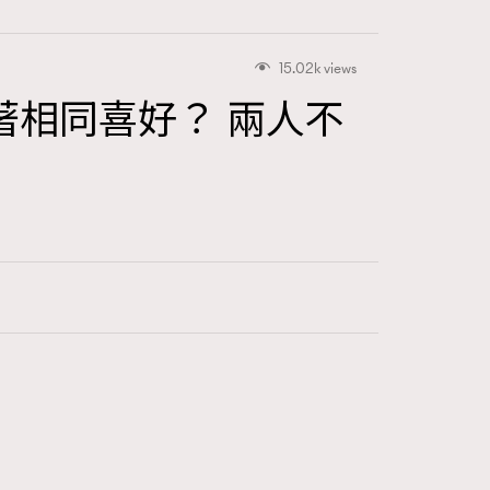
15.02k views
下有著相同喜好？ 兩人不
416
FigaroAstrology
424
FigaroBeauty
7
FigaroBeautyRitual
547
FigaroCeleb
281
FigaroCinéma
17