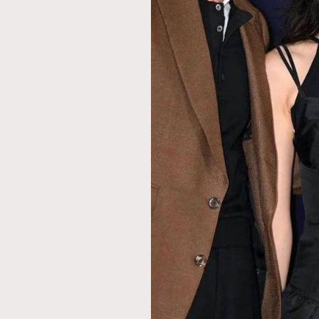
AFrenchMind
D