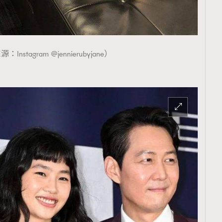
Instagram @jennierubyjane）