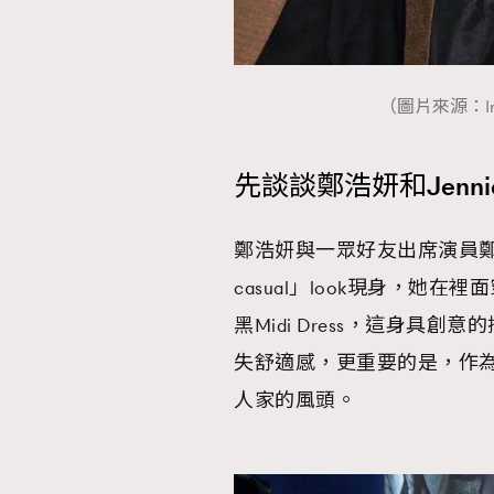
（圖片來源：Insta
本人已詳閱並同意遵守本文列明條款及細則。 請瀏
公司的私隱政策聲明。
本人願意接收新傳媒集團的最新消息及其他宣傳
先談談鄭浩妍和Jennie
本人的個人資料於任何推廣用途。
鄭浩妍與一眾好友出席演員鄭雨
casual」look現身，她在
黑Midi Dress，這身
失舒適感，更重要的是，作
人家的風頭。