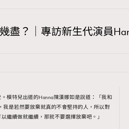
幾盡？｜專訪新生代演員Han
TRENDING
3
AFrenchMind
1
DressLikeAParisienne
103
EmpowerF
191
。模特兒出道的Hanna陳漢娜如是說道：「我和
FashionWeek
 flow，我是若然要放棄就真的不會堅持的人，所以對
308
FigaroAesthetic
可以繼續做就繼續，那就不要選擇放棄吧。」