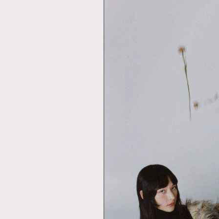
AFrenchMind
D