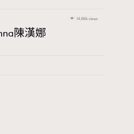
14.96k views
na陳漢娜
415
FigaroAstrology
424
FigaroBeauty
7
FigaroBeautyRitual
547
FigaroCeleb
281
FigaroCinéma
17