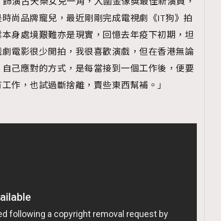
狼》飾演古天樂女兒一角，入圍金像獎最佳新演員，
時尚品牌寵兒，最近剛剛完成電視劇《IT狗》拍
業本身處境艱難亦是現實，回憶去年疫下初期，坦
戲劇電影很少開拍，我很喜歡演戲，但在香港無論
；自己應對的方式，是每當接到一個工作後，便要
有工作，也試過斷捨離，賣些東西幫補。」