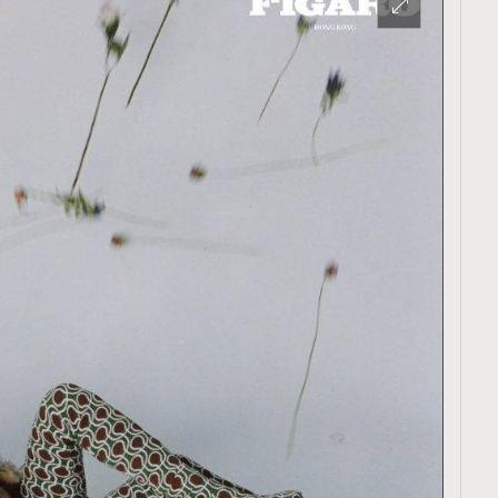
TRENDING
ressLikeAParisienne
Empower
FigaroAesthetic