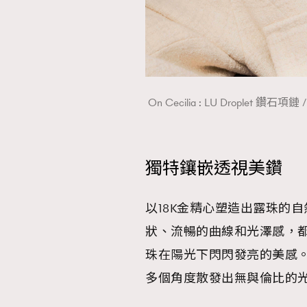
On Cecilia : LU Drople
獨特鑲嵌透視美鑽
以18K金精心塑造出露珠的
狀、流暢的曲線和光澤感，
珠在陽光下閃閃發亮的美感。
多個角度散發出無與倫比的光芒，