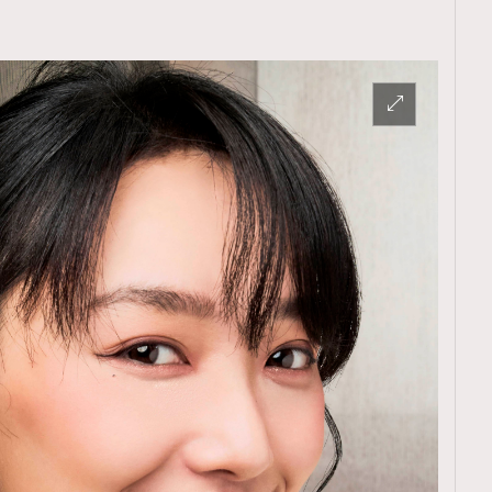
TRENDING
ressLikeAParisienne
Empower
FigaroAesthetic