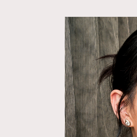
AFrenchMind
D