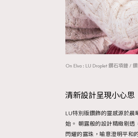
On Elva : LU Droplet 鑽石
清新設計呈現小心思
LU特別版鑽飾的靈感源於晨
始。 朝露般的設計精緻剔透
閃耀的露珠，喻意澄明平和