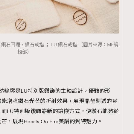
t 鑽石項鏈 / 鑽石耳環 / 鑽石戒指 ； LU 鑽石戒指 （圖片來源：MF編
輯部）
自然輪廓是LU特別版鑽飾的主軸設計。優雅的形
都能增強鑽石光芒的折射效果，展現晶瑩剔透的露
而LU特別版鑽飾嶄新的鑲嵌方式，使鑽石能夠從
展現Hearts On Fire美鑽的獨特魅力。