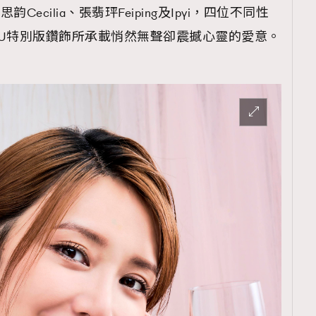
Cecilia、張翡玶Feiping及Ipyi，四位不同性
U特別版鑽飾所承載悄然無聲卻震撼心靈的愛意。