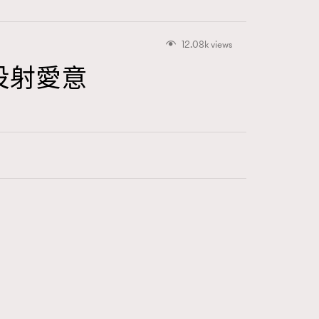
12.08k views
鑽投射愛意
415
FigaroAstrology
424
FigaroBeauty
7
FigaroBeautyRitual
547
FigaroCeleb
281
FigaroCinéma
17