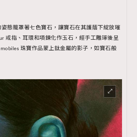
的姿態籠罩著七色寶石，讓寶石在其護蔭下綻放璀
du jour 戒指、耳環和項鍊化作玉石，經手工雕琢後呈
 mobiles 珠寶作品蒙上鈦金屬的影子，如寶石般