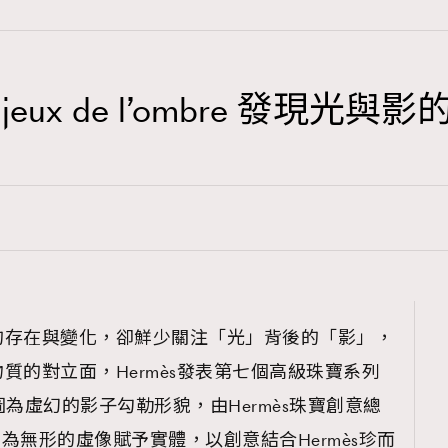
 jeux de l’ombre 發現光與
TRENDING
3
AFrenchMind
1
DressLikeAParisienne
103
EmpowerF
191
的存在與變化，卻鮮少關注「光」背後的「影」，
FashionWeek
質的對立面，Hermès發表第七個高級珠寶系列
308
FigaroAesthetic
re，正是試圖為虛幻的影子勾勒形貌，由Hermès珠寶創意總
設計，挑戰為無形的虛像賦予實體，以創意結合Hermès珍而