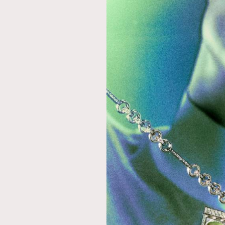
AFrenchMind
D