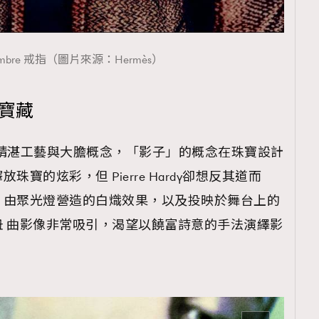
 d’ombre 戒指（圖片來源：Hermès）
之寶藏
煉自精湛工藝與大膽概念，「影子」的概念在珠寶設計
寶的炫彩，但 Pierre Hardy卻想反其道而
，由聚光燈營造的白熾效果，以及投映於舞台上的
 曲影像非常吸引，渴望以饒富詩意的手法演繹影