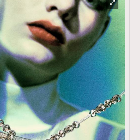
TRENDING
ressLikeAParisienne
Empower
FigaroAesthetic