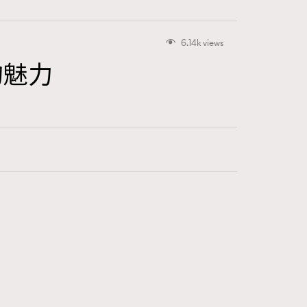
6.14k views
影的魅力
415
FigaroAstrology
424
FigaroBeauty
7
FigaroBeautyRitual
547
FigaroCeleb
281
FigaroCinéma
17