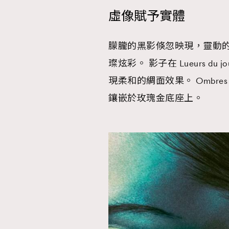
虛像賦予實體
朦朧的黑影倏忽映現，靈動
璨炫彩。 影子在 Lueurs 
現柔和的綢面效果。 Ombres
鑲嵌於玫瑰金底座上。