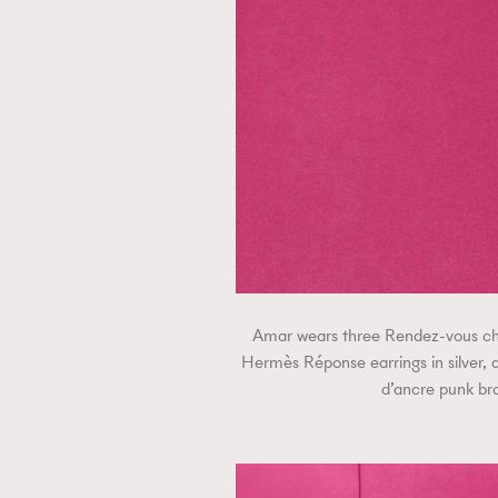
AFrenchMind
D
Amar wears three Rendez-vous chez
Hermès Réponse earrings in silver, 
d’ancre punk