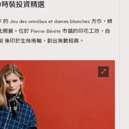
冬絲巾時裝投資精選
 的 Jeu des omnibus et dames blanches 方巾，綿
。位於 Pierre-Bénite 市鎮的印花工坊，自
調製 後印於生絲捲軸，創出無數經典。