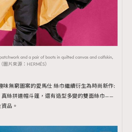
patchwork and a pair of boots in quilted canvas and calfskin,
（圖片來源：HERMÈS）
、趣味無窮圖案的愛馬仕 絲巾繼續衍生為時尚新作:
、真絲拼連帽斗篷，還有造型多變的雙面絲巾——
投資品。