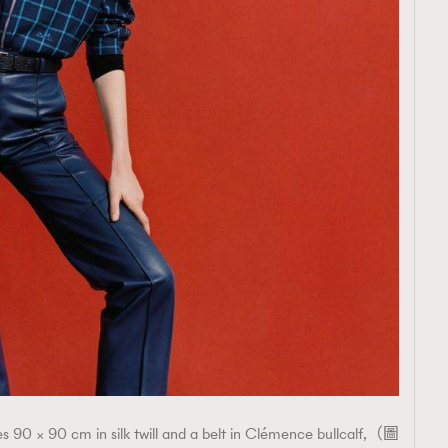
s 90 × 90 cm in silk twill and a belt in Clémence bullcalf,（圖