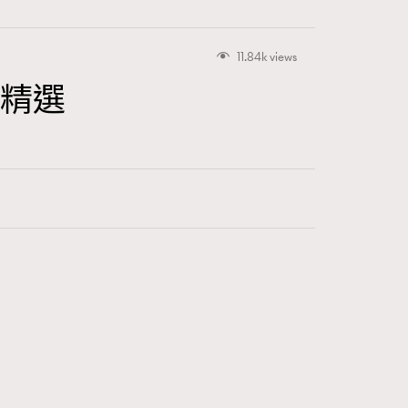
11.84k views
資精選
416
FigaroAstrology
424
FigaroBeauty
7
FigaroBeautyRitual
547
FigaroCeleb
281
FigaroCinéma
17