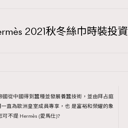
mès 2021秋冬絲巾時裝投
TRENDING
3
AFrenchMind
巾
1
DressLikeAParisienne
103
EmpowerF
191
羅馬帝國從中國得到蠶種並發展養蠶技術，並由拜占庭
FashionWeek
一直為歐洲皇室成員專享，也 是富裕和榮耀的象
308
FigaroAesthetic
提 Hermès (愛馬仕)?