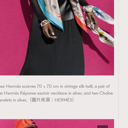
TRENDING
ressLikeAParisienne
Empower
FigaroAesthetic
 Hermès scarves 70 × 70 cm in vintage silk twill, a pair of
an Hermès Réponse sautoir necklace in silver, and two Chaîne
 bracelets in silver,（圖片來源：HERMÈS）