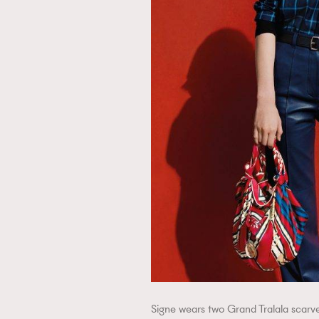
Signe wears two Grand Tralala scarve