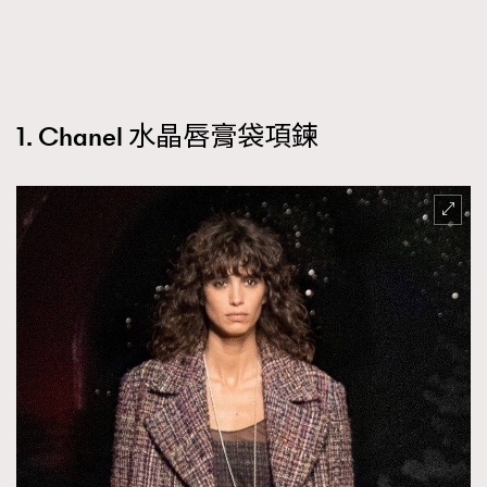
FigaroTalk
48
FigaroWatch
83
Grooming&Fitness
38
HommesFashion
2
1. Chanel 水晶唇膏袋項鍊
HommeStyle
132
NoBagNoLife
349
People
53
#FigaroIssue 專訪陳漢娜Hanna與Takuro｜模特
TheFrenchWay
145
情侶談愛情
VAxChowSangSang
4
WatchesWonder&Beyond
21
WatchesWonder&Beyond
1
向ChanelN°5致敬
1
大時代小事情
42
時尚熱話
537
時尚配飾
297