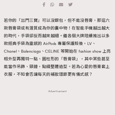
TRENDING
#FigaroExhibition 群星力撐MF X Leung Mo《See
AFrenchMind
3
若你的「出門三寶」可以沒銀包，但不能沒唇膏，那這六
You In My Dream》展覽
DressLikeAParisienne
1
款唇膏袋或有潛質成為你的囊中物！在智能手機越出越大
EmpowerF
103
的時代，手袋卻反而越來越細。繼各個大牌陸續推出以多
FashionWeek
191
款經典手袋為靈感的 AirPods 專屬保護殼後，LV、
FigaroAesthetic
308
Chanel、Balenciaga、CELINE 等開始在 fashion show 上亮
FigaroAstrology
416
相外型再獨特一點、圓柱形的「唇膏袋」，其中某些甚至
FigaroBeauty
424
能當作吊飾、頸鏈，點綴整體造型。若為心愛的唇膏套上
FigaroBeautyRitual
7
衣服，不知會否讓每天的補妝環節更有儀式感？
FigaroCeleb
547
#FigaroExhibition Wyman 揭曉 Figaro Exhibition
FigaroCinéma
281
Advertisement
第二站！
FigaroDigitalCover
17
FigaroExhibition
12
FigaroExpert
1