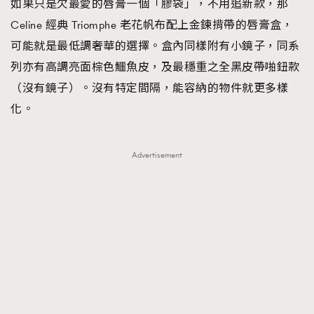
如果只是欠最愛的唇膏一個「膠袋」，不用追新款，那
Celine 經典 Triomphe 老花帆布配上金鍊揹帶的唇膏盒，
AFrenchMind
DressLikeAParisienne
可能就是最低調奢華的選擇。盒內同樣附有小鏡子，同系
EmpowerF
FashionWeek
FigaroAesthetic
列亦有高調亮面棕色鱷魚皮，及最穩重之全黑皮帶啪鈕款
（沒有鏡子）。沒有特定間隔，能容納的物件就更多樣
化。
Advertisement