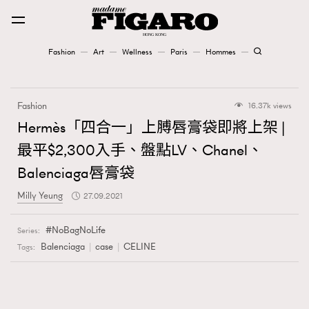
Fashion
Art
Wellness
Paris
Hommes
Fashion
Fashion
16.37k views
Art
Hermès「四合一」上膊唇膏袋即將上架 |
最平$2,300入手、盤點LV、Chanel、
Wellness
Balenciaga唇膏袋
Karena Lam is On Our Cover
Milly Yeung
27.09.2021
Paris
NoBagNoLife
Series:
Balenciaga
case
CELINE
Tags:
Hommes