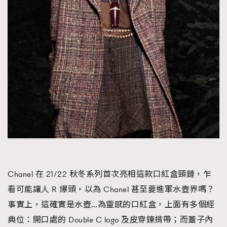
時裝心理學
2
當巨蟹座遇上處女座 Tyson Yoshi x 林家謙
煲劇日常
334
玩物壯志
1
本人已詳閱並同意遵守本文列明條款及細則。 請瀏覽
(
nmg.com.hk/privacy
) 閱讀本公司的私隱政策聲明。
本人願意接收新傳媒集團的最新消息及其他宣傳資訊，本人同意
新傳媒集團使用本人的個人資料於任何推廣用途。
Chanel 在 21/22 秋冬系列首次亮相這款口紅盒頸鏈，乍
看可能讓人 R 爆頭，以為 Chanel 甚至要進軍水壺界嗎？
事實上，這確實是水壺…為靈感的口紅盒，上面有多個經
典位：開口處的 Double C logo 及皮穿鍊揹帶；而蓋子內