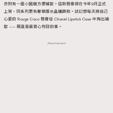
亦附有一面小圓鏡方便補妝。這款唇膏袋在今年9月正式
About us
Collaboration Opportunity
Disclaimer
Privacy
上架，同系列更有奢華版水晶鑲飾款。試幻想每天將自己
New Media Group
|
Madame Figaro editions:
France
|
Greece
心愛的 Rouge Coco 唇膏從 Chanel Lipstick Case 中掏出補
|
Japan
|
Portugal
|
Spain
妝 —— 簡直是最賞心悅目的事。
Advertisement