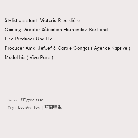
Stylist assistant Victoria Ribardière
Casting Director Sébastien Hernandez-Bertrand
Line Producer Una Ho
Producer Amal JefJef & Carole Congos ( Agence Kaptive )
Model Iris ( Viva Paris )
FigaroIssue
Series:
LouisVuitton
草間彌生
Tags: