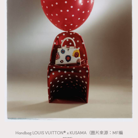
About us
Collaboration Opportunity
Disclaimer
Privacy
New Media Group
|
Madame Figaro editions:
France
|
Greece
|
Japan
|
Portugal
|
Spain
Handbag LOUIS VUITTON® x KUSAMA（圖片來源：MF編