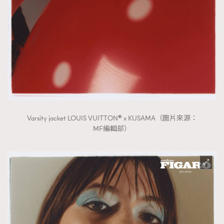
Varsity jacket LOUIS VUITTON® x KUSAMA（圖片來源：
MF編輯部）