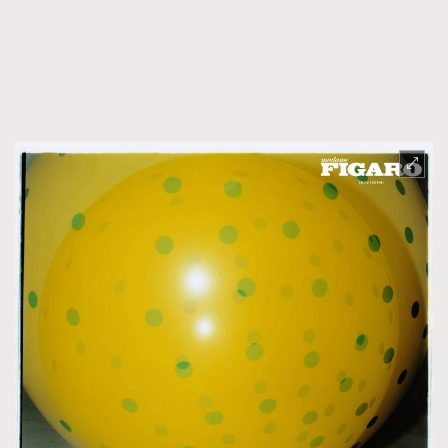
FigaroTalk
48
FigaroWatch
83
Grooming&Fitness
38
HommesFashion
2
HommeStyle
132
NoBagNoLife
349
People
53
#FigaroIssue 專訪陳漢娜Hanna與Takuro｜模特
TheFrenchWay
145
情侶談愛情
VAxChowSangSang
4
WatchesWonder&Beyond
21
WatchesWonder&Beyond
1
向ChanelN°5致敬
1
大時代小事情
42
時尚熱話
537
時尚配飾
297