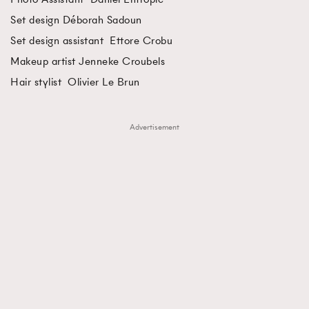
Set design Déborah Sadoun
Set design assistant Ettore Crobu
Makeup artist Jenneke Croubels
Hair stylist Olivier Le Brun
Advertisement