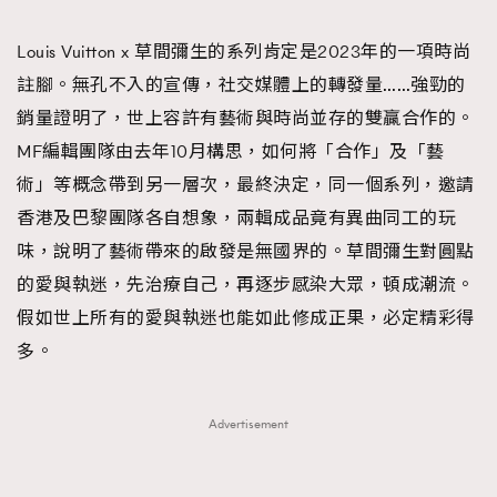
TRENDING
Louis Vuitton x 草間彌生的系列肯定是2023年的一項時尚
#FigaroExhibition 群星力撐MF X Leung Mo《See
AFrenchMind
3
註腳。無孔不入的宣傳，社交媒體上的轉發量……強勁的
You In My Dream》展覽
DressLikeAParisienne
1
銷量證明了，世上容許有藝術與時尚並存的雙贏合作的。
EmpowerF
103
MF編輯團隊由去年10月構思，如何將「合作」及「藝
FashionWeek
191
術」等概念帶到另一層次，最終決定，同一個系列，邀請
FigaroAesthetic
308
香港及巴黎團隊各自想象，兩輯成品竟有異曲同工的玩
FigaroAstrology
415
味，說明了藝術帶來的啟發是無國界的。草間彌生對圓點
FigaroBeauty
424
的愛與執迷，先治療自己，再逐步感染大眾，頓成潮流。
FigaroBeautyRitual
7
假如世上所有的愛與執迷也能如此修成正果，必定精彩得
FigaroCeleb
547
多。
#FigaroExhibition Wyman 揭曉 Figaro Exhibition
FigaroCinéma
281
第二站！
FigaroDigitalCover
17
Advertisement
FigaroExhibition
12
FigaroExpert
1