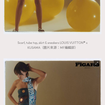
Scarf, tube top, skirt & sneakers LOUIS VUITTON® x
KUSAMA（圖片來源：MF編輯部）