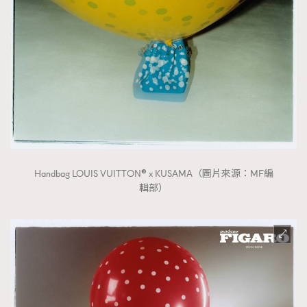
時裝心理學
2
當巨蟹座遇上處女座 Tyson Yoshi x 林家謙
煲劇日常
334
玩物壯志
1
Handbag LOUIS VUITTON® x KUSAMA（圖片來源：MF編
輯部）
本人已詳閱並同意遵守本文列明條款及細則。 請瀏覽
(
nmg.com.hk/privacy
) 閱讀本公司的私隱政策聲明。
本人願意接收新傳媒集團的最新消息及其他宣傳資訊，本人同意
新傳媒集團使用本人的個人資料於任何推廣用途。