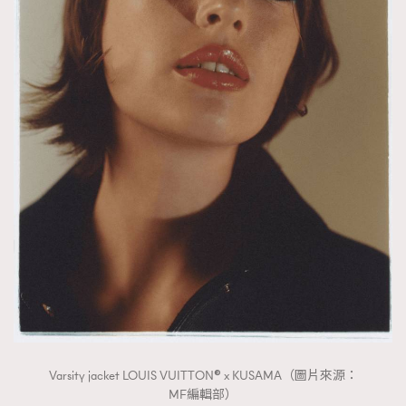
Varsity jacket LOUIS VUITTON® x KUSAMA（圖片來源：
MF編輯部）