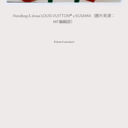
Handbag & dress LOUIS VUITTON® x KUSAMA（圖片來源：
MF編輯部）
Advertisement