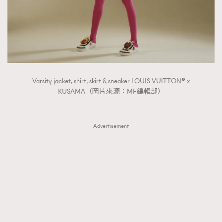
Varsity jacket, shirt, skirt & sneaker LOUIS VUITTON® x
KUSAMA（圖片來源：MF編輯部）
Advertisement