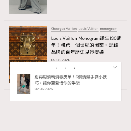
Georges Vuitton
Louis Vuitton
monogram
Louis Vuitton Monogram誕生130周
年！橫跨一個世紀的圖案，記錄
品牌的百年歷史見證變遷
09.03.2026
私藏的顯
別再用酒精消毒皮革！6個清潔手袋小技
巧，讓你更愛惜你的手袋
02.06.2025
Fashion
0 views
2026 7/8月號封面人物訪問Fala Chen陳法
RECOMMENDED