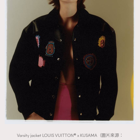
Varsity jacket LOUIS VUITTON® x KUSAMA（圖片來源：