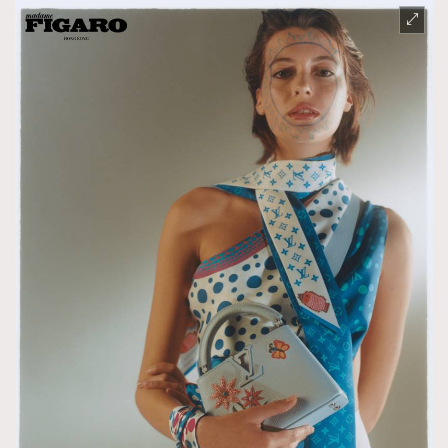
TRENDING
AFrenchMind
DressLikeAParisienne