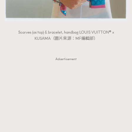
EmpowerF
FashionWeek
FigaroAesthetic
Scarves (as top) & bracelet, handbag LOUIS VUITTON® x
KUSAMA（圖片來源：MF編輯部）
Advertisement