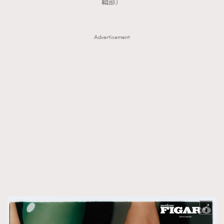
輯部）
Advertisement