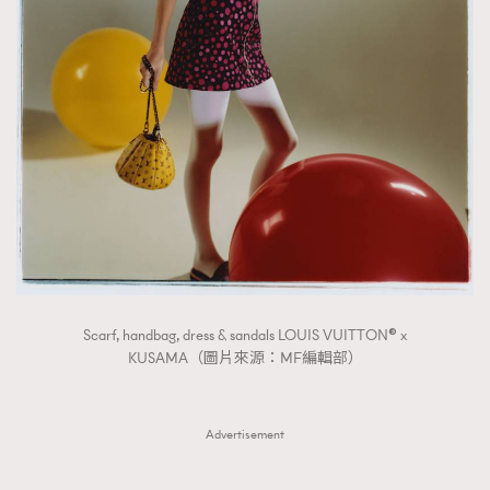
Scarf, handbag, dress & sandals LOUIS VUITTON® x
KUSAMA（圖片來源：MF編輯部）
Advertisement