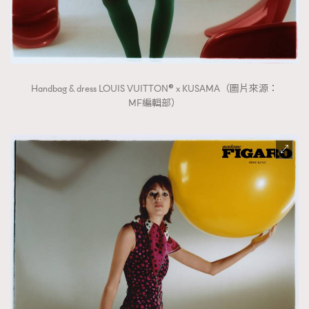
Handbag & dress LOUIS VUITTON® x KUSAMA（圖片來源：
MF編輯部）