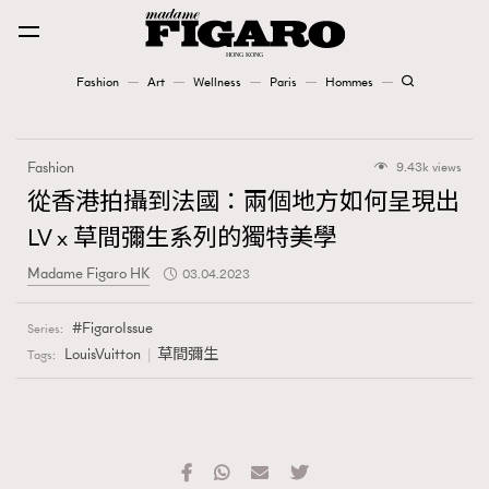
Fashion
Art
Wellness
Paris
Hommes
Fashion
Fashion
9.43k views
Art
從香港拍攝到法國：兩個地方如何呈現出
LV x 草間彌生系列的獨特美學
Wellness
Madame Figaro HK
03.04.2023
Karena Lam is On Our Cover
FigaroIssue
Series:
Paris
LouisVuitton
草間彌生
Tags:
Hommes