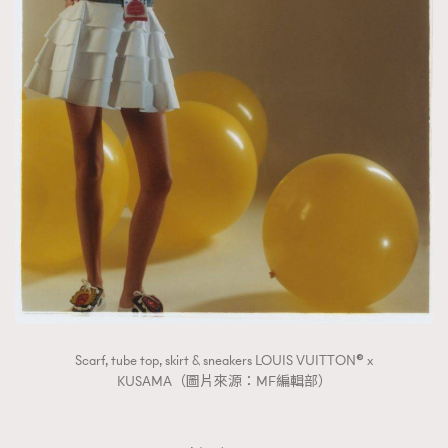
Scarf, tube top, skirt & sneakers LOUIS VUITTON® x
KUSAMA（圖片來源：MF編輯部）