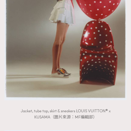
Jacket, tube top, skirt & sneakers LOUIS VUITTON® x
KUSAMA（圖片來源：MF編輯部）