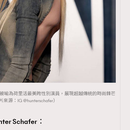
覽(
nmg.com.hk/privacy
) 閱讀本
資訊，本人同意新傳媒集團使用
hafer 被喻為荷里活最美跨性別演員，展現超越傳統的時尚鋒芒
來源：IG @hunterschafer）
r Schafer：