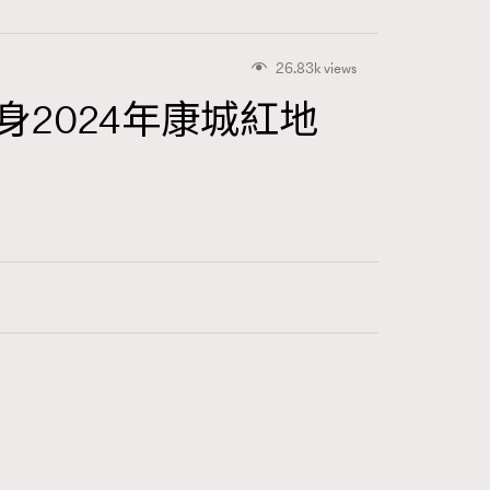
26.83k views
現身2024年康城紅地
416
FigaroAstrology
424
FigaroBeauty
7
FigaroBeautyRitual
547
FigaroCeleb
281
FigaroCinéma
17