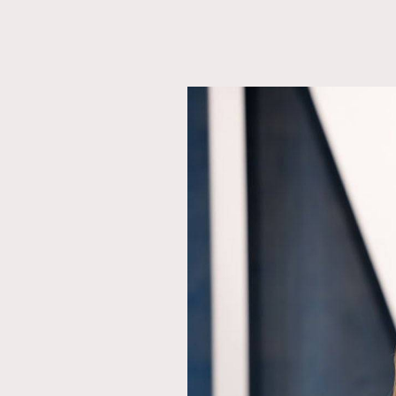
AFrenchMind
D