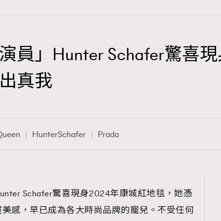
」Hunter Schafer驚喜
TRENDING
出真我
3
AFrenchMind
1
DressLikeAParisienne
Queen
HunterSchafer
Prada
103
EmpowerF
191
FashionWeek
308
FigaroAesthetic
er Schafer驚喜現身2024年康城紅地毯，她憑
靈美感，早已成為各大時尚品牌的寵兒。不受任何