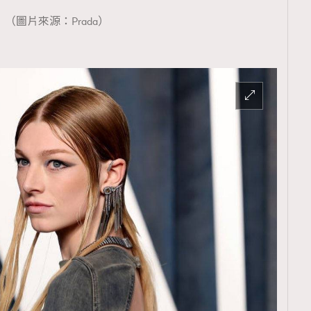
TRENDING
（圖片來源：Prada）
ressLikeAParisienne
Empower
FigaroAesthetic