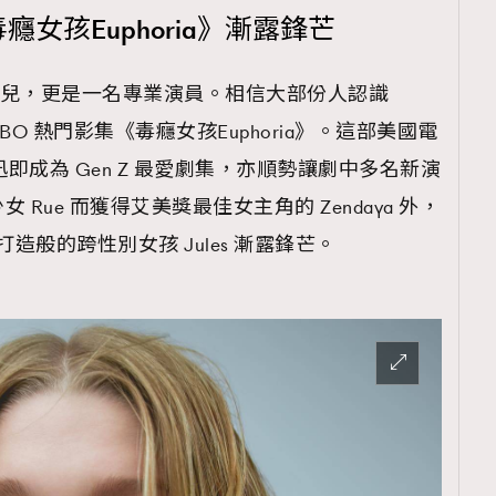
 憑《毒癮女孩Euphoria》漸露鋒芒
只是名模特兒，更是一名專業演員。相信大部份人認識
因為 HBO 熱門影集《毒癮女孩Euphoria》。這部美國電
迅即成為 Gen Z 最愛劇集，亦順勢讓劇中多名新演
Rue 而獲得艾美獎最佳女主角的 Zendaya 外，
她度身打造般的跨性別女孩 Jules 漸露鋒芒。